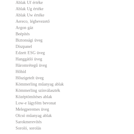
Ablak Uf értéke
Ablak Ug értéke
Ablak Uw értéke
Aereco, légbevezető
Argon gáz
Beépítés
Biztonsági üveg
Díszpanel
Edzett ESG üveg
Hanggátló üveg
Háromrétegű üveg
Hőhíd
Hőszigetelt üveg
Kömmerling műanyag ablak
Kömmerling színválaszték
Középtömítéses ablak
Low-e lágyfém bevonat
Melegperemes üveg
Olcsó műanyag ablak
Sarokmerevítés
Soroló, sorolás