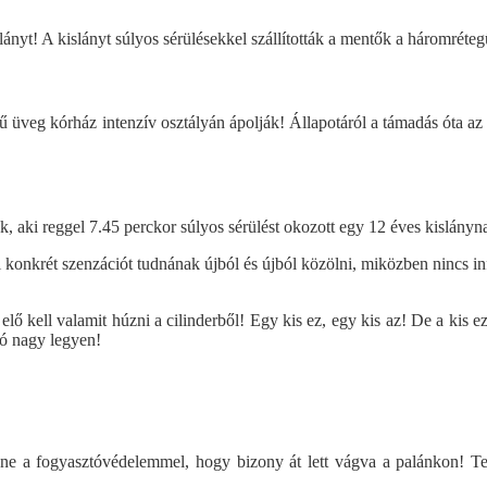
lányt! A kislányt súlyos sérülésekkel szállították a mentők a háromré
ű üveg kórház intenzív osztályán ápolják! Állapotáról a támadás óta az
 aki reggel 7.45 perckor súlyos sérülést okozott egy 12 éves kislánynak
 konkrét szenzációt tudnának újból és újból közölni, miközben nincs in
elő kell valamit húzni a cilinderből! Egy kis ez, egy kis az! De a kis 
jó nagy legyen!
zne a fogyasztóvédelemmel, hogy bizony át lett vágva a palánkon! Tehá