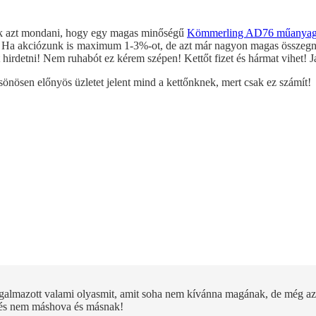
nek azt mondani, hogy egy magas minőségű
Kömmerling AD76 műanyag 
! Ha akciózunk is maximum 1-3%-ot, de azt már nagyon magas összegnél
hirdetni! Nem ruhabót ez kérem szépen! Kettőt fizet és hármat vihet! Ja
sönösen előnyös üzletet jelent mind a kettőnknek, mert csak ez számít!
galmazott valami olyasmit, amit soha nem kívánna magának, de még az
ni és nem máshova és másnak!