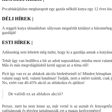
Pvcablakújfalun megharapott egy gazda nélküli kutya egy 12 éves kis
DÉLI HÍREK |
A reggeli kutya támadásban súlyosan megsérült kislányt a háromréteg
gazdáját!
ESTI HÍREK |
Adásunkig sem lehetett még tudni, hogy ki a gazdája annak a kutyának,
Tehát úgy van beállítva a hír az adott napszakban, mintha most valami
Más és más megvilágításból kerül ugyan az a téma elő!
Picit így van ez az ablakok akciós hirdetéseinél is! Minden hónapban 
valami nagy kell, valami hatalmas! Tudják, nem a méret számít, csak 
No, ezért van 40-45% akció az ablakokra és ajtókra!
De valódi ez az ablakos akció?
Persze, mert ha nem lenne az, már verné is az asztalt és fenyegető
valóságosak és tényleg tartalmazzák ezt a magas kedvezményt!