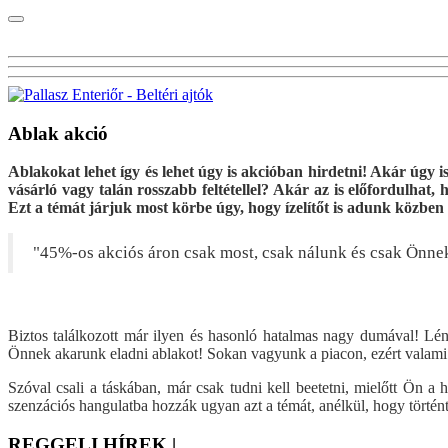
Ablak akció
Ablakokat lehet így és lehet úgy is akcióban hirdetni! Akár úgy i
vásárló vagy talán rosszabb feltétellel? Akár az is előfordulha
Ezt a témát járjuk most körbe úgy, hogy ízelítőt is adunk közben
"45%-os akciós áron csak most, csak nálunk és csak Önne
Biztos találkozott már ilyen és hasonló hatalmas nagy dumával! L
Önnek akarunk eladni ablakot! Sokan vagyunk a piacon, ezért valami k
Szóval csali a táskában, már csak tudni kell beetetni, mielőtt Ön a 
szenzációs hangulatba hozzák ugyan azt a témát, anélkül, hogy történt
REGGELI HÍREK |