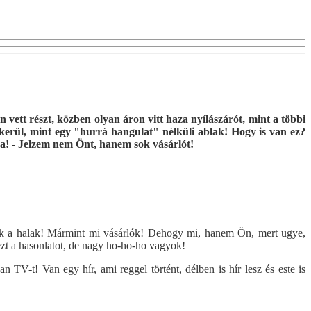
 vett részt, közben olyan áron vitt haza nyílászárót, mint a többi
 kerül, mint egy "hurrá hangulat" nélküli ablak! Hogy is van ez?
ba! - Jelzem nem Önt, hanem sok vásárlót!
nak a halak! Mármint mi vásárlók! Dehogy mi, hanem Ön, mert ugye,
ezt a hasonlatot, de nagy ho-ho-ho vagyok!
 TV-t! Van egy hír, ami reggel történt, délben is hír lesz és este is