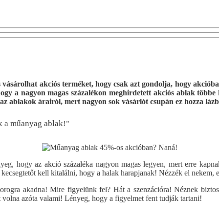
s vásárolhat akciós terméket, hogy csak azt gondolja, hogy akcióban
t, hogy a nagyon magas százalékon meghirdetett akciós ablak többe
 az ablakok árairól, mert nagyon sok vásárlót csupán ez hozza láz
k a műanyag ablak!"
ényeg, hogy az akció százaléka nagyon magas legyen, mert erre kap
ecsegtetőt kell kitalálni, hogy a halak harapjanak! Nézzék el nekem, 
horogra akadna! Mire figyelünk fel? Hát a szenzációra! Néznek biztosan
 volna azóta valami! Lényeg, hogy a figyelmet fent tudják tartani!