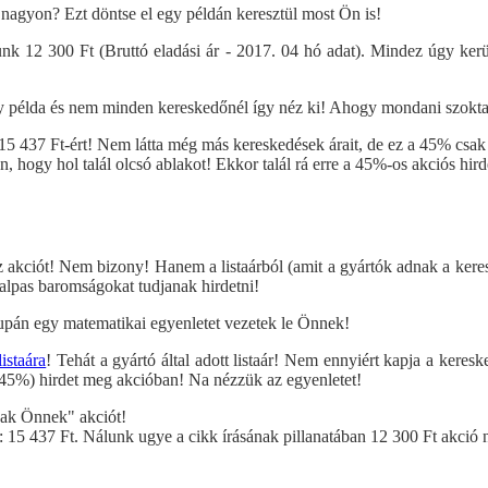
 nagyon? Ezt döntse el egy példán keresztül most Ön is!
nk 12 300 Ft (Bruttó eladási ár - 2017. 04 hó adat). Mindez úgy ker
gy példa és nem minden kereskedőnél így néz ki! Ahogy mondani szokta
 15 437 Ft-ért! Nem látta még más kereskedések árait, de ez a 45% cs
 hogy hol talál olcsó ablakot! Ekkor talál rá erre a 45%-os akciós hird
az akciót! Nem bizony! Hanem a listaárból (amit a gyártók adnak a kere
talpas baromságokat tudjanak hirdetni!
upán egy matematikai egyenletet vezetek le Önnek!
istaára
! Tehát a gyártó által adott listaár! Nem ennyiért kapja a ke
t (45%) hirdet meg akcióban! Na nézzük az egyenletet!
sak Önnek" akciót!
 15 437 Ft. Nálunk ugye a cikk írásának pillanatában 12 300 Ft akció 