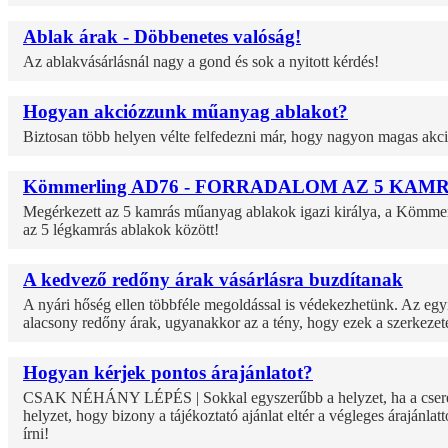
Ablak árak - Döbbenetes valóság!
Az ablakvásárlásnál nagy a gond és sok a nyitott kérdés!
Hogyan akciózzunk műanyag ablakot?
Biztosan több helyen vélte felfedezni már, hogy nagyon magas ak
Kömmerling AD76 - FORRADALOM AZ 5 KA
Megérkezett az 5 kamrás műanyag ablakok igazi királya, a Kömmerli
az 5 légkamrás ablakok között!
A kedvező redőny árak vásárlásra buzdítanak
A nyári hőség ellen többféle megoldással is védekezhetünk. Az eg
alacsony redőny árak, ugyanakkor az a tény, hogy ezek a szerkezet
Hogyan kérjek pontos árajánlatot?
CSAK NÉHÁNY LÉPÉS | Sokkal egyszerűbb a helyzet, ha a cserélen
helyzet, hogy bizony a tájékoztató ajánlat eltér a végleges árajánl
írni!