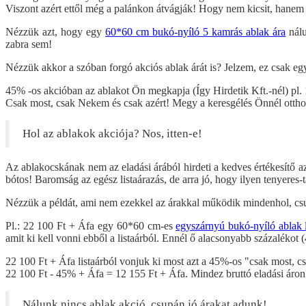
Viszont azért ettől még a palánkon átvágják! Hogy nem kicsit, hanem
Nézzük azt, hogy egy
60*60 cm bukó-nyíló 5 kamrás ablak ára
nálu
zabra sem!
Nézzük akkor a szóban forgó akciós ablak árát is? Jelzem, ez csak e
45% -os akcióban az ablakot Ön megkapja (Így Hirdetik Kft.-nél) pl.
Csak most, csak Nekem és csak azért! Megy a keresgélés Önnél otthon,
Hol az ablakok akciója? Nos, itten-e!
Az ablakocskának nem az eladási árából hirdeti a kedves értékesítő 
bótos! Baromság az egész listaárazás, de arra jó, hogy ilyen tenyeres-
Nézzük a példát, ami nem ezekkel az árakkal működik mindenhol, cs
Pl.: 22 100 Ft + Áfa egy 60*60 cm-es
egyszárnyú bukó-nyíló ablak l
amit ki kell vonni ebből a listaárból. Ennél ő alacsonyabb százaléko
22 100 Ft + Áfa listaárból vonjuk ki most azt a 45%-os "csak most, c
22 100 Ft - 45% + Áfa = 12 155 Ft + Áfa. Mindez bruttó eladási áron:
Nálunk nincs ablak akció, csupán jó árakat adunk!