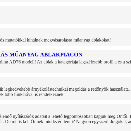
ciós mutatókkal kínálnak megvásárolásra műanyag ablakokat!
MRÁS MŰANYAG ABLAKPIACON
ng AD76 modell! Az ablak a kategóriája legszélesebb profilja és a sz
yik legkedveltebb árnyékolástechnikai megoldás a redőnyök használata
ek több funkcióval is rendelkeznek.
dő nyílászárók adatait a lehető legpontosabban kapjuk meg Öntől! Il
attól. De mit is kell Önnek mindezért tenni? Nagyon egyszerű dolgokat, a