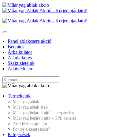
Panel ablakcsere akció
Beépítés
Árkalkulátor
Ajánlatkérés
Szaküzleteink
Adatvédelem
Termékeink
Műanyag ablak
Műanyag ablak árak
Műanyag bejárati ajtó - díszpaneles
Műanyag bejárati ajtó - HPL paneles
Acél biztonsági ajtó
Fontos a kamraszám?
Kifejezések