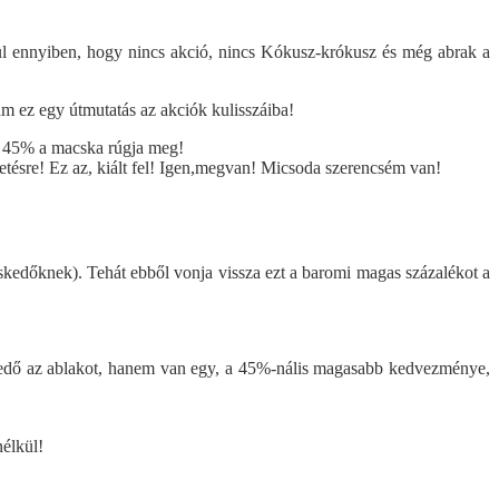
ül ennyiben, hogy nincs akció, nincs Kókusz-krókusz és még abrak a
m ez egy útmutatás az akciók kulisszáiba!
ak 45% a macska rúgja meg!
etésre! Ez az, kiált fel! Igen,megvan! Micsoda szerencsém van!
skedőknek). Tehát ebből vonja vissza ezt a baromi magas százalékot a
reskedő az ablakot, hanem van egy, a 45%-nális magasabb kedvezménye,
nélkül!