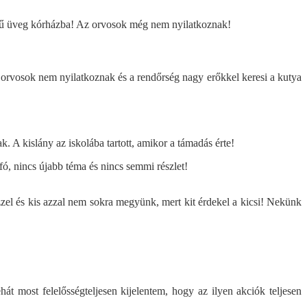
tegű üveg kórházba! Az orvosok még nem nyilatkoznak!
 orvosok nem nyilatkoznak és a rendőrség nagy erőkkel keresi a kutya
. A kislány az iskolába tartott, amikor a támadás érte!
fó, nincs újabb téma és nincs semmi részlet!
ezzel és kis azzal nem sokra megyünk, mert kit érdekel a kicsi! Nekünk
t most felelősségteljesen kijelentem, hogy az ilyen akciók teljesen