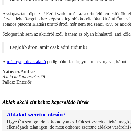
Asztapasztacipőpaszta! Ezért szoktam én az akció felől érdeklődők
járva a lehetőségeinkhez képest a legjobb kondíciókat kínálni Önnek
ablakos piacon! Eladási bruttó árból már nem tud senki 45%-os akciót 
Szlogenünk sem az akcióról szól, hanem az olyan kínálatról, ami kölc
Legjobb áron, amit csak adni tudunk!
A
műanyag ablak akció
pedig nálunk elfogyott, nincs, nyista, káput!
Natovicz András
Akció nélküli értékesítő
Pallasz Enteriőr
Ablak akció címkéhez kapcsolódó hírek
Ablakot szeretne olcsón?
Ugye Ön sem gondolja komolyan ezt! Olcsót szeretne, tehát megfo
ellenségnek talán igen, de most otthonra szeretne ablakot vásárol