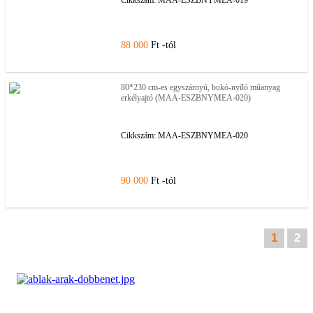
Cikkszám:
MAA-ESZBNYMEA-019
88 000
Ft -tól
80*230 cm-es egyszárnyú, bukó-nyíló műanyag
erkélyajtó (MAA-ESZBNYMEA-020)
Cikkszám:
MAA-ESZBNYMEA-020
90 000
Ft -tól
1
2