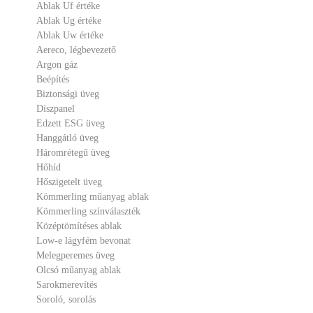
Ablak Uf értéke
Ablak Ug értéke
Ablak Uw értéke
Aereco, légbevezető
Argon gáz
Beépítés
Biztonsági üveg
Díszpanel
Edzett ESG üveg
Hanggátló üveg
Háromrétegű üveg
Hőhíd
Hőszigetelt üveg
Kömmerling műanyag ablak
Kömmerling színválaszték
Középtömítéses ablak
Low-e lágyfém bevonat
Melegperemes üveg
Olcsó műanyag ablak
Sarokmerevítés
Soroló, sorolás