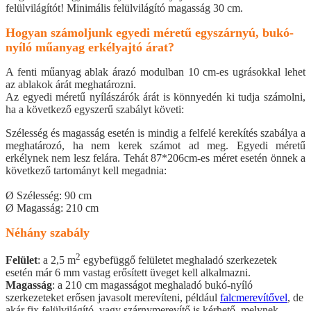
felülvilágítót! Minimális felülvilágító magasság 30 cm.
Hogyan számoljunk egyedi méretű egyszárnyú, bukó-
nyíló műanyag erkélyajtó árat?
A fenti műanyag ablak árazó modulban 10 cm-es ugrásokkal lehet
az ablakok árát meghatározni.
Az egyedi méretű nyílászárók árát is könnyedén ki tudja számolni,
ha a következő egyszerű szabályt követi:
Szélesség és magasság esetén is mindig a felfelé kerekítés szabálya a
meghatározó, ha nem kerek számot ad meg. Egyedi méretű
erkélynek nem lesz felára. Tehát 87*206cm-es méret esetén önnek a
következő tartományt kell megadnia:
Ø Szélesség: 90 cm
Ø Magasság: 210 cm
Néhány szabály
2
Felület
: a 2,5 m
egybefüggő felületet meghaladó szerkezetek
esetén már 6 mm vastag erősített üveget kell alkalmazni.
Magasság
: a 210 cm magasságot meghaladó bukó-nyíló
szerkezeteket erősen javasolt merevíteni, például
falcmerevítővel
, de
akár fix felülvilágító, vagy szárnymerevítő is kérhető, melynek