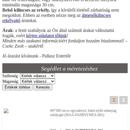
minimális magassága 30 cm.
Belső kilincses az erkély,
így a kívülről történő zárhatóság nem
megoldott. Ebben az esetben nézze meg az
átmenőkilincses
erkélyajtó
árainkat.
Árak
: a fenti szabályok az Ön által számolt árakat változtatni
fogják, ezért
kérjen ajánlatot tőlünk
!
Minden más szakami információért forduljon hozzám bizalommal! –
Cseke Zsolt – szakértő
Jó árazást kívánunk - Pallasz Enteriőr
Segédlet a méretezéshez
Szélesség:
Magasság:
Értékek törlése
Keresés
1
2
60*180 cm-es egyszárnyú, bukó-nyíló műanyag
erkélyajtó (MAA-ESZBNYMEA-001)