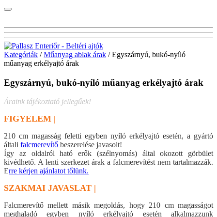
Kategóriák
/
Műanyag ablak árak
/ Egyszárnyú, bukó-nyíló
műanyag erkélyajtó árak
Egyszárnyú, bukó-nyíló műanyag erkélyajtó árak
Áraink tájékoztató jellegűek!
FIGYELEM |
210 cm magasság feletti egyben nyíló erkélyajtó esetén, a gyártó
általi
falcmerevítő
beszerelése javasolt!
Így az oldalról ható erők (szélnyomás) által okozott görbület
kivédhető. A lenti szerkezet árak a falcmerevítést nem tartalmazzák.
E
rre kérjen ajánlatot tőlünk.
SZAKMAI JAVASLAT |
Falcmerevítő mellett másik megoldás, hogy 210 cm magasságot
meghaladó egyben nyíló erkélyajtó esetén alkalmazzunk