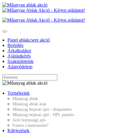
Panel ablakcsere akció
Beépítés
Árkalkulátor
Ajánlatkérés
Szaküzleteink
Adatvédelem
Termékeink
Műanyag ablak
Műanyag ablak árak
Műanyag bejárati ajtó - díszpaneles
Műanyag bejárati ajtó - HPL paneles
Acél biztonsági ajtó
Fontos a kamraszám?
Kifejezések