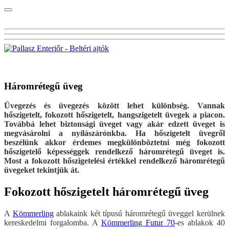
Visszalépés az előző oldalra
Háromrétegű üveg
Üvegezés és üvegezés között lehet különbség. Vannak
hőszigetelt, fokozott hőszigetelt, hangszigetelt üvegek a piacon.
Továbbá lehet biztonsági üveget vagy akár edzett üveget is
megvásárolni a nyílászárónkba. Ha hőszigetelt üvegről
beszélünk akkor érdemes megkülönböztetni még fokozott
hőszigetelő képességgek rendelkező háromrétegű üveget is.
Most a fokozott hőszigetelési értékkel rendelkező háromrétegű
üvegeket tekintjük át.
Fokozott hőszigetelt háromrétegű üveg
A
Kömmerling
ablakaink két típusú háromrétegű üveggel kerülnek
kereskedelmi forgalomba. A
Kömmerling Futur 70
-es ablakok 40