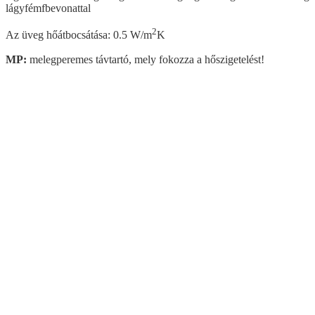
lágyfémfbevonattal
2
Az üveg hőátbocsátása: 0.5 W/m
K
MP:
melegperemes távtartó, mely fokozza a hőszigetelést!
Visszalépés az előző oldalra
Műanyag ablak
Kömmerling AD 76 műanyag ablak
Kömmerling MD88 Plusz
Kömmerling ALU MD82
Kömmerling ALU MD94
Panel ablakcsere akció
Kömmerling Futur 70
Ablak árszámoló
Dokumentumtár
Panel ablakcsere akció
Műanyag ablak akció
Kömmerling MD88
Ablak árszámoló
Termékkísérő dokumentum