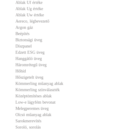
Ablak Uf értéke
Ablak Ug értéke
Ablak Uw értéke
Aereco, légbevezető
Argon gáz
Beépítés
Biztonsági üveg
Díszpanel
Edzett ESG üveg
Hanggátló üveg
Háromrétegű üveg
Hőhíd
Hőszigetelt üveg
Kömmerling műanyag ablak
Kömmerling színválaszték
Középtömítéses ablak
Low-e lágyfém bevonat
Melegperemes üveg
Olcsó műanyag ablak
Sarokmerevítés
Soroló, sorolás