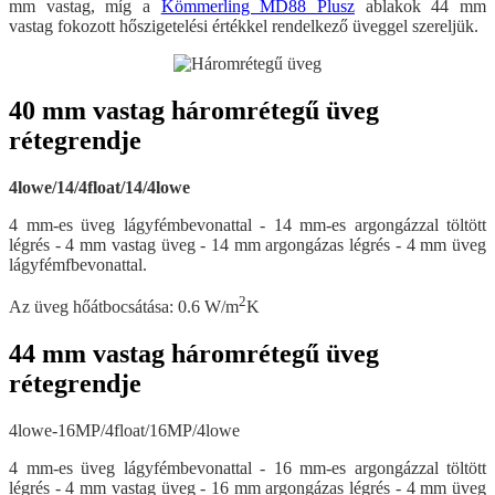
mm vastag, míg a
Kömmerling MD88 Plusz
ablakok 44 mm
vastag fokozott hőszigetelési értékkel rendelkező üveggel szereljük.
40 mm vastag háromrétegű üveg
rétegrendje
4lowe/14/4float/14/4lowe
4 mm-es üveg lágyfémbevonattal - 14 mm-es argongázzal töltött
légrés - 4 mm vastag üveg - 14 mm argongázas légrés - 4 mm üveg
lágyfémfbevonattal.
2
Az üveg hőátbocsátása: 0.6 W/m
K
44 mm vastag háromrétegű üveg
rétegrendje
4lowe-16MP/4float/16MP/4lowe
4 mm-es üveg lágyfémbevonattal - 16 mm-es argongázzal töltött
légrés - 4 mm vastag üveg - 16 mm argongázas légrés - 4 mm üveg