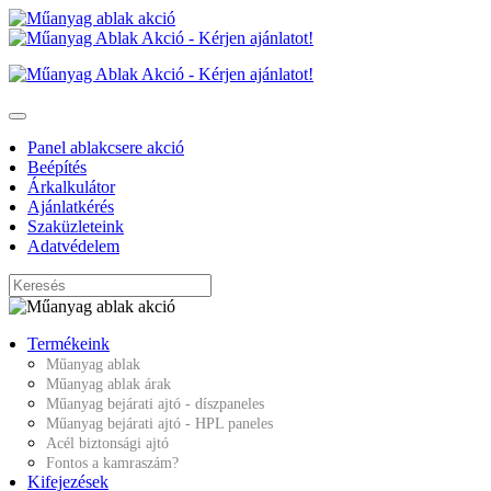
Panel ablakcsere akció
Beépítés
Árkalkulátor
Ajánlatkérés
Szaküzleteink
Adatvédelem
Termékeink
Műanyag ablak
Műanyag ablak árak
Műanyag bejárati ajtó - díszpaneles
Műanyag bejárati ajtó - HPL paneles
Acél biztonsági ajtó
Fontos a kamraszám?
Kifejezések