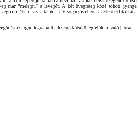
nt a fenti képen jól látható a bevonat az ablak belső rétegének külső
eg már "melegíti" a levegőt. A két üvegréteg közé töltött gyenge
vegő esetében is ez a képlet. UV sugárzás ellen is védelmet biztosít a
őt és az argon legyengíti a levegő külső üvegfelületre való jutását.
rati ajtó - HPL paneles
Acél biztonsági ajtó
Fontos a kamraszám?