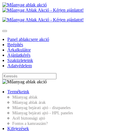
Panel ablakcsere akció
Beépítés
Árkalkulátor
Ajánlatkérés
Szaküzleteink
Adatvédelem
Termékeink
Műanyag ablak
Műanyag ablak árak
Műanyag bejárati ajtó - díszpaneles
Műanyag bejárati ajtó - HPL paneles
Acél biztonsági ajtó
Fontos a kamraszám?
Kifejezések