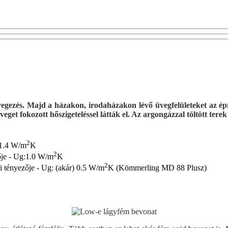
 üvegezés. Majd a házakon, irodaházakon lévő üvegfelületeket az ép
et fokozott hőszigeteléssel látták el. Az argongázzal töltött terek m
2
:1.4 W/m
K
2
ője - Ug:1.0 W/m
K
2
i tényezője - Ug: (akár) 0.5 W/m
K (Kömmerling MD 88 Plusz)