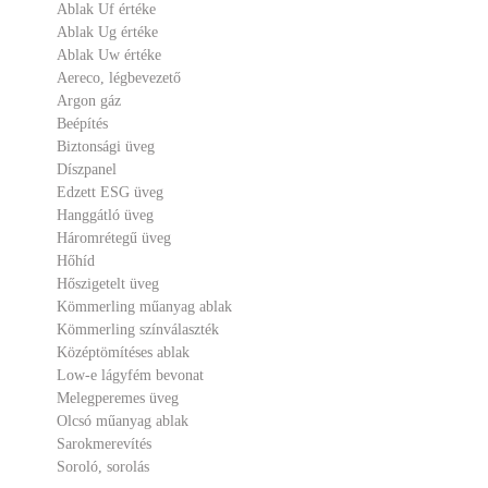
Ablak Uf értéke
Ablak Ug értéke
Ablak Uw értéke
Aereco, légbevezető
Argon gáz
Beépítés
Biztonsági üveg
Díszpanel
Edzett ESG üveg
Hanggátló üveg
Háromrétegű üveg
Hőhíd
Hőszigetelt üveg
Kömmerling műanyag ablak
Kömmerling színválaszték
Középtömítéses ablak
Low-e lágyfém bevonat
Melegperemes üveg
Olcsó műanyag ablak
Sarokmerevítés
Soroló, sorolás