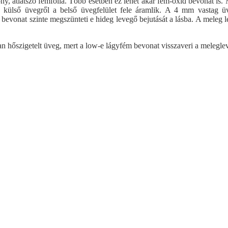
, átlátszó fémfólia. Több esetben ez lehet akár fém-oxid bevonat is. Mi
a külső üvegről a belső üvegfelület fele áramlik. A 4 mm vastag üv
evonat szinte megszünteti e hideg levegő bejutását a lásba. A meleg le
 hőszigetelt üveg, mert a low-e lágyfém bevonat visszaveri a melegleveg
Műanyag bejárati ajtó - díszpaneles
Műanyag bejá
ak
műanyag ablak árak
 ablak árak
ó árak
űanyag erkélyajtó árak
űanyag erkélyajtó árak
műanyag erkélyajtó árak
ses bukó-nyíló műanyag erkélyajtó árak
űanyag erkélyajtó árak