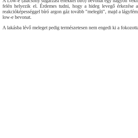
A Low-e (alacsony sugárzási értékkel bíró) bevonat egy nagyon vékony
felén helyezik el. Érdemes tudni, hogy a hideg levegő érkezése 
reakcióképességgel bíró argon gáz tovább "melegíti", majd a lágyfém b
low-e bevonat.
A lakásba lévő meleget pedig természetesen nem engedi ki a fokozottan
Visszalépés az előző oldalra
Műanyag ablak
Műanyag ablak árak
Kömmerling AD 76 műanyag ablak
Fix műanyag ablak árak
Kömmerling MD88 Plusz
Egyszárnyú, bukó-nyíló műanyag ablak ár
Kömmerling ALU MD82
Egyszárnyú bukó műanyag ablak árak
Kömmerling ALU MD94
Kétszárnyú, középen felnyíló bukó-nyíló 
Panel ablakcsere akció
Kétszárnyú, tokosztós bukó-nyíló műanyag
Kömmerling Futur 70
Egyszárnyú, bukó-nyíló műanyag erkélyajt
Ablak árszámoló
Kétszárnyú, középen felnyíló bukó-nyíló m
Dokumentumtár
Egyszárnyú, átmenőkilincses bukó-nyíló m
Panel ablakcsere akció
Egyszárnyú, átmenőkilincses kifelé nyíló 
Műanyag ablak akció
Kétszárnyú, középen felnyíló átmenőkilinc
Kömmerling MD88
Kétszárnyú, átmenőkilincses kifelé nyíló m
Ablak árszámoló
Toló-bukó műanyag erkélyajtó árak
Termékkísérő dokumentum
Emelő-toló műanyag erkélyajtó árak