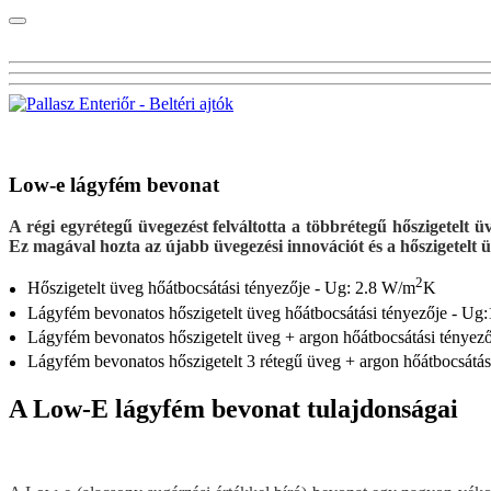
Visszalépés az előző oldalra
Low-e lágyfém bevonat
A régi egyrétegű üvegezést felváltotta a többrétegű hőszigetelt
Ez magával hozta az újabb üvegezési innovációt és a hőszigetelt üveg
2
Hőszigetelt üveg hőátbocsátási tényezője - Ug: 2.8 W/m
K
Lágyfém bevonatos hőszigetelt üveg hőátbocsátási tényezője - Ug
Lágyfém bevonatos hőszigetelt üveg + argon hőátbocsátási tényez
Lágyfém bevonatos hőszigetelt 3 rétegű üveg + argon hőátbocsátás
A Low-E lágyfém bevonat tulajdonságai