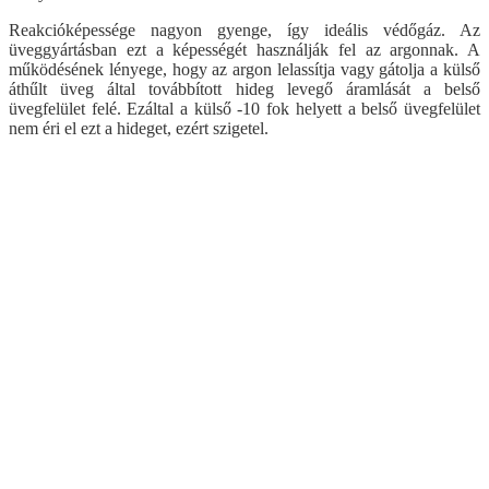
Reakcióképessége nagyon gyenge, így ideális védőgáz. Az
üveggyártásban ezt a képességét használják fel az argonnak. A
működésének lényege, hogy az argon lelassítja vagy gátolja a külső
áthűlt üveg által továbbított hideg levegő áramlását a belső
üvegfelület felé. Ezáltal a külső -10 fok helyett a belső üvegfelület
nem éri el ezt a hideget, ezért szigetel.
Visszalépés az előző oldalra
Műanyag ablak
Kömmerling AD 76 műanyag ablak
Kömmerling MD88 Plusz
Kömmerling ALU MD82
Kömmerling ALU MD94
Panel ablakcsere akció
Kömmerling Futur 70
Ablak árszámoló
Dokumentumtár
Panel ablakcsere akció
Műanyag ablak akció
Kömmerling MD88
Ablak árszámoló
Termékkísérő dokumentum