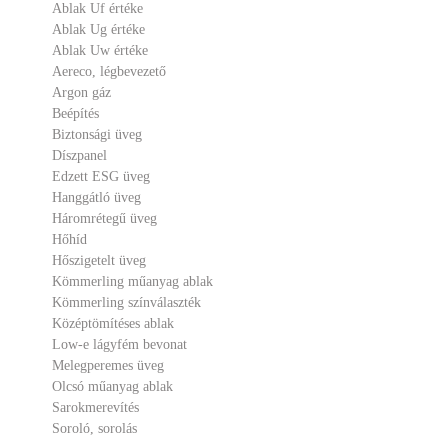
Ablak Uf értéke
Ablak Ug értéke
Ablak Uw értéke
Aereco, légbevezető
Argon gáz
Beépítés
Biztonsági üveg
Díszpanel
Edzett ESG üveg
Hanggátló üveg
Háromrétegű üveg
Hőhíd
Hőszigetelt üveg
Kömmerling műanyag ablak
Kömmerling színválaszték
Középtömítéses ablak
Low-e lágyfém bevonat
Melegperemes üveg
Olcsó műanyag ablak
Sarokmerevítés
Soroló, sorolás