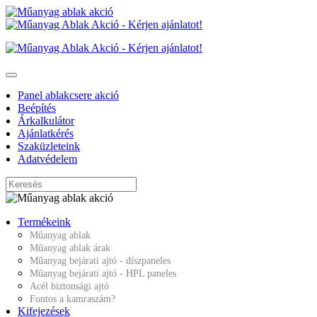
Panel ablakcsere akció
Beépítés
Árkalkulátor
Ajánlatkérés
Szaküzleteink
Adatvédelem
Termékeink
Műanyag ablak
Műanyag ablak árak
Műanyag bejárati ajtó - díszpaneles
Műanyag bejárati ajtó - HPL paneles
Acél biztonsági ajtó
Fontos a kamraszám?
Kifejezések