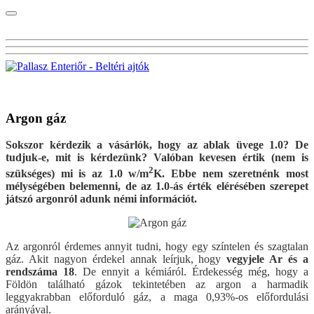
Visszalépés az előző oldalra
Argon gáz
Sokszor kérdezik a vásárlók, hogy az ablak üvege 1.0? De
tudjuk-e, mit is kérdezünk? Valóban kevesen értik (nem is
2
szükséges) mi is az 1.0 w/m
K. Ebbe nem szeretnénk most
mélységében belemenni, de az 1.0-ás érték elérésében szerepet
játszó argonról adunk némi információt.
Az argonról érdemes annyit tudni, hogy egy színtelen és szagtalan
gáz. Akit nagyon érdekel annak leírjuk, hogy
vegyjele Ar és a
rendszáma 18
. De ennyit a kémiáról. Érdekesség még, hogy a
Földön található gázok tekintetében az argon a harmadik
leggyakrabban előforduló gáz, a maga 0,93%-os előfordulási
arányával.