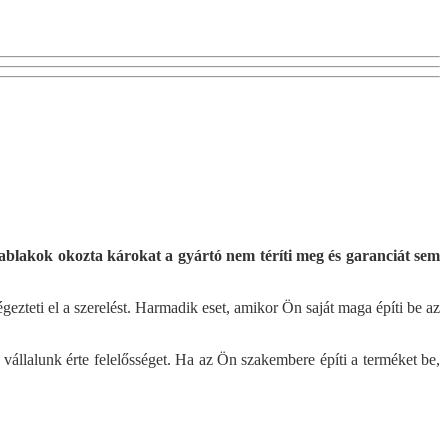
 ablakok okozta károkat a gyártó nem téríti meg és garanciát sem
ezteti el a szerelést. Harmadik eset, amikor Ön saját maga építi be az
llalunk érte felelősséget. Ha az Ön szakembere építi a terméket be,