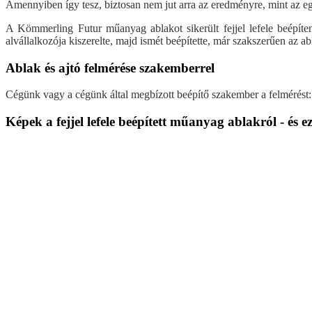
Amennyiben így tesz, biztosan nem jut arra az eredményre, mint az e
A Kömmerling Futur műanyag ablakot sikerült fejjel lefele beépít
alvállalkozója kiszerelte, majd ismét beépítette, már szakszerűen az ab
Ablak és ajtó felmérése szakemberrel
Cégünk vagy a cégünk által megbízott beépítő szakember a felmérést
Képek a fejjel lefele beépített műanyag ablakról - és e
Visszalépés az előző oldalra
Műanyag ablak
Műanyag ablak árak