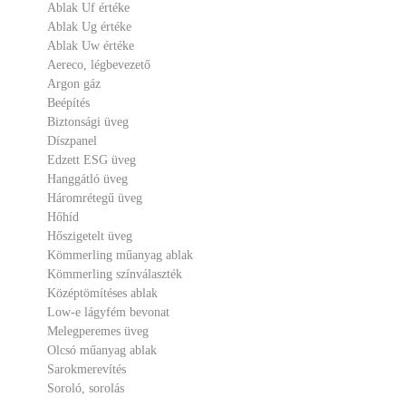
Ablak Uf értéke
Ablak Ug értéke
Ablak Uw értéke
Aereco, légbevezető
Argon gáz
Beépítés
Biztonsági üveg
Díszpanel
Edzett ESG üveg
Hanggátló üveg
Háromrétegű üveg
Hőhíd
Hőszigetelt üveg
Kömmerling műanyag ablak
Kömmerling színválaszték
Középtömítéses ablak
Low-e lágyfém bevonat
Melegperemes üveg
Olcsó műanyag ablak
Sarokmerevítés
Soroló, sorolás