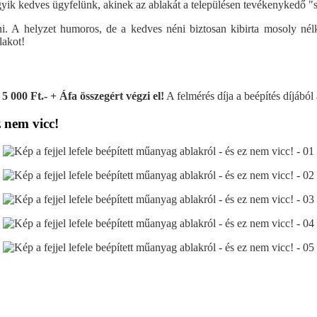
gyik kedves ügyfelünk, akinek az ablakát a településen tevékenykedő "
eni. A helyzet humoros, de a kedves néni biztosan kibirta mosoly n
lakot!
:
5 000 Ft.- + Áfa összegért végzi el!
A felmérés díja a beépítés díjából
z nem vicc!
Műanyag bejárati ajtó - díszpaneles
Műanyag bejá