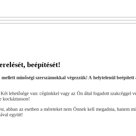
elését, beépítését!
mellett minőségi szerszámokkal végezzük! A helytelenül beépített
 Két lehetősége van: cégünkkel vagy az Ön által fogadott szakcéggel vég
ne kockáztasson!
t, abban az esetben a méreteket nem Önnek kell megadnia, hanem mi vá
ával együtt!