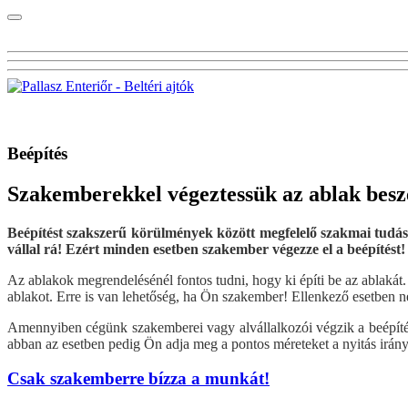
Visszalépés az előző oldalra
Beépítés
Szakemberekkel végeztessük az ablak beszer
Beépítést szakszerű körülmények között megfelelő szakmai tudás 
vállal rá! Ezért minden esetben szakember végezze el a beépítést!
Az ablakok megrendelésénél fontos tudni, hogy ki építi be az ablakát.
ablakot. Erre is van lehetőség, ha Ön szakember! Ellenkező esetben 
Amennyiben cégünk szakemberei vagy alvállalkozói végzik a beépítés
abban az esetben pedig Ön adja meg a pontos méreteket a nyitás irány
Csak szakemberre bízza a munkát!