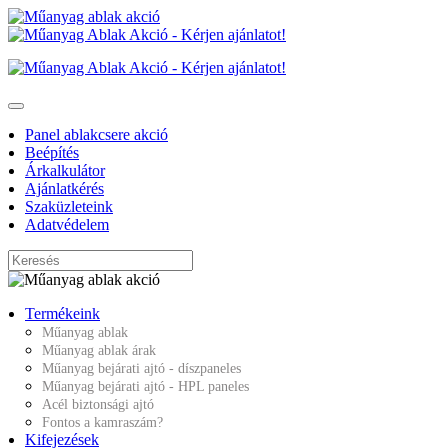
Panel ablakcsere akció
Beépítés
Árkalkulátor
Ajánlatkérés
Szaküzleteink
Adatvédelem
Termékeink
Műanyag ablak
Műanyag ablak árak
Műanyag bejárati ajtó - díszpaneles
Műanyag bejárati ajtó - HPL paneles
Acél biztonsági ajtó
Fontos a kamraszám?
Kifejezések