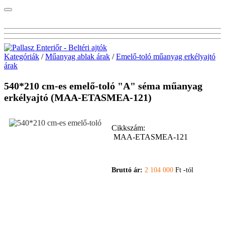
Kategóriák
/
Műanyag ablak árak
/
Emelő-toló műanyag erkélyajtó
árak
540*210 cm-es emelő-toló "A" séma műanyag
erkélyajtó (MAA-ETASMEA-121)
Cikkszám:
MAA-ETASMEA-121
Bruttó ár:
2 104 000
Ft -tól