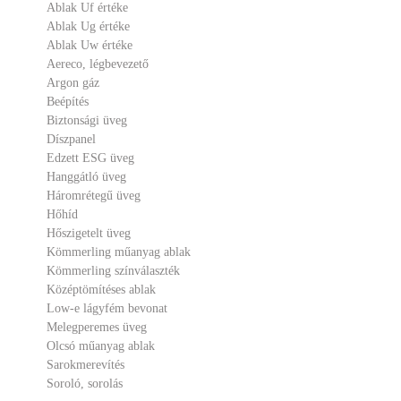
Ablak Uf értéke
Ablak Ug értéke
Ablak Uw értéke
Aereco, légbevezető
Argon gáz
Beépítés
Biztonsági üveg
Díszpanel
Edzett ESG üveg
Hanggátló üveg
Háromrétegű üveg
Hőhíd
Hőszigetelt üveg
Kömmerling műanyag ablak
Kömmerling színválaszték
Középtömítéses ablak
Low-e lágyfém bevonat
Melegperemes üveg
Olcsó műanyag ablak
Sarokmerevítés
Soroló, sorolás