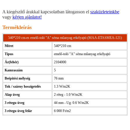
A kiegészítő árakkal kapcsolatban látogasson el
szaküzleteinkbe
vagy
kérjen ajánlatot!
Termékleírás
540*210 cm-es emelő-toló "A" séma műanyag erkélyajtó (MAA-ETASMEA-121)
Méret
540*210 cm
Típus
emelő-toló "A" séma műanyag erkélyajtó
Ár(fehér)
2104000
Kamraszám
5
Beépítési mélység
76 mm
Tok / szárny hoszigetelés
1.3 W/m2K
Alap üveg
2 réteg - 1.0 W/m2K
3 rétegu üveg
44 mm - Ug: 0.6 W/m2K
3 rétegu üveg felár
6 000 Ft/m2