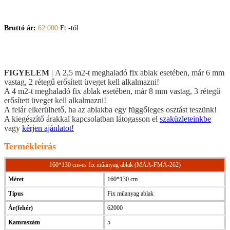
Bruttó ár:
62 000
Ft -tól
FIGYELEM
| A 2,5 m2-t meghaladó fix ablak esetében, már 6 mm
vastag, 2 rétegű erősített üveget kell alkalmazni!
A 4 m2-t meghaladó fix ablak esetében, már 8 mm vastag, 3 rétegű
erősített üveget kell alkalmazni!
A felár elkerülhető, ha az ablakba egy függőleges osztást teszünk!
A kiegészítő árakkal kapcsolatban látogasson el
szaküzleteinkbe
vagy
kérjen ajánlatot!
Termékleírás
160*130 cm-es fix műanyag ablak (MAA-FMA-262)
Méret
160*130 cm
Típus
Fix műanyag ablak
Ár(fehér)
62000
Kamraszám
5