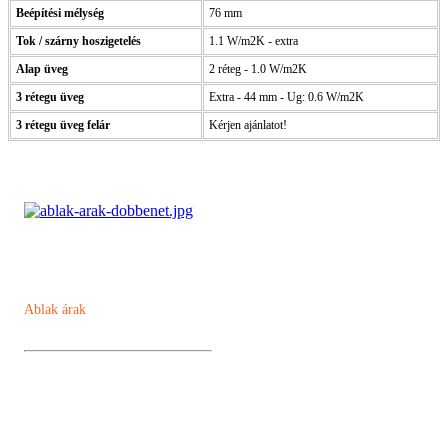
Beépítési mélység
76 mm
Tok / szárny hoszigetelés
1.1 W/m2K - extra
Alap üveg
2 réteg - 1.0 W/m2K
3 rétegu üveg
Extra - 44 mm - Ug: 0.6 W/m2K
3 rétegu üveg felár
Kérjen ajánlatot!
Ablak árak
Műanyag ablak
Kömmerling AD 76 műanyag ablak