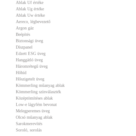
Ablak Uf értéke
Ablak Ug értéke
Ablak Uw értéke
Aereco, légbevezető
Argon gáz
Beépítés
Biztonsági üveg
Díszpanel
Edzett ESG üveg
Hanggátló üveg
Háromrétegű üveg
Hőhíd
Hőszigetelt üveg
Kömmerling műanyag ablak
Kömmerling színválaszték
Középtömítéses ablak
Low-e lágyfém bevonat
Melegperemes üveg
Olcsó műanyag ablak
Sarokmerevítés
Soroló, sorolás