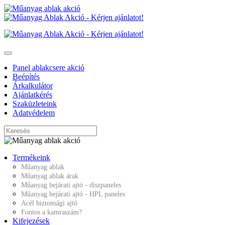
Panel ablakcsere akció
Beépítés
Árkalkulátor
Ajánlatkérés
Szaküzleteink
Adatvédelem
Termékeink
Műanyag ablak
Műanyag ablak árak
Műanyag bejárati ajtó - díszpaneles
Műanyag bejárati ajtó - HPL paneles
Acél biztonsági ajtó
Fontos a kamraszám?
Kifejezések