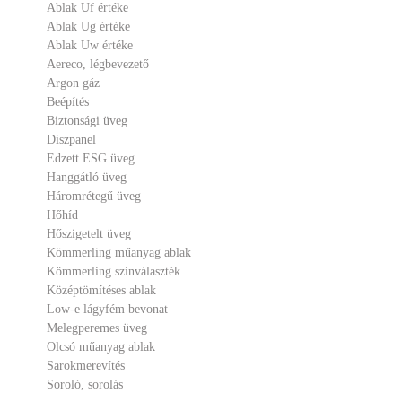
Ablak Uf értéke
Ablak Ug értéke
Ablak Uw értéke
Aereco, légbevezető
Argon gáz
Beépítés
Biztonsági üveg
Díszpanel
Edzett ESG üveg
Hanggátló üveg
Háromrétegű üveg
Hőhíd
Hőszigetelt üveg
Kömmerling műanyag ablak
Kömmerling színválaszték
Középtömítéses ablak
Low-e lágyfém bevonat
Melegperemes üveg
Olcsó műanyag ablak
Sarokmerevítés
Soroló, sorolás