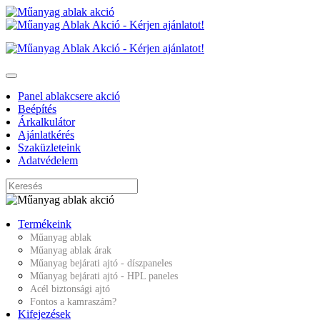
Panel ablakcsere akció
Beépítés
Árkalkulátor
Ajánlatkérés
Szaküzleteink
Adatvédelem
Termékeink
Műanyag ablak
Műanyag ablak árak
Műanyag bejárati ajtó - díszpaneles
Műanyag bejárati ajtó - HPL paneles
Acél biztonsági ajtó
Fontos a kamraszám?
Kifejezések