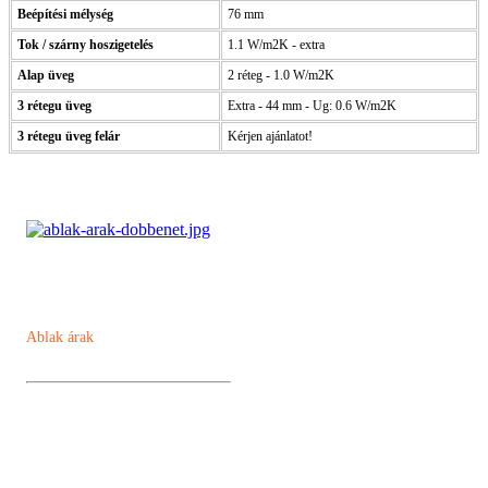
Beépítési mélység
76 mm
Tok / szárny hoszigetelés
1.1 W/m2K - extra
Alap üveg
2 réteg - 1.0 W/m2K
3 rétegu üveg
Extra - 44 mm - Ug: 0.6 W/m2K
3 rétegu üveg felár
Kérjen ajánlatot!
Ablak árak
Műanyag ablak
Kömmerling AD 76 műanyag ablak