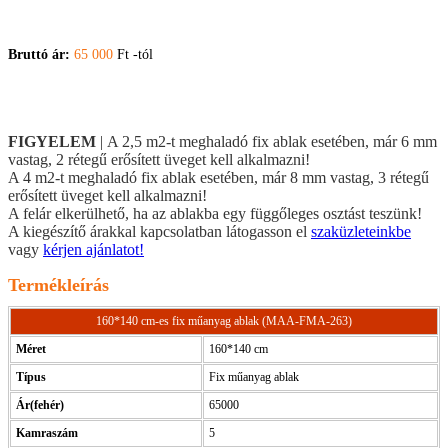
Bruttó ár:
65 000
Ft -tól
FIGYELEM
| A 2,5 m2-t meghaladó fix ablak esetében, már 6 mm
vastag, 2 rétegű erősített üveget kell alkalmazni!
A 4 m2-t meghaladó fix ablak esetében, már 8 mm vastag, 3 rétegű
erősített üveget kell alkalmazni!
A felár elkerülhető, ha az ablakba egy függőleges osztást teszünk!
A kiegészítő árakkal kapcsolatban látogasson el
szaküzleteinkbe
vagy
kérjen ajánlatot!
Termékleírás
160*140 cm-es fix műanyag ablak (MAA-FMA-263)
Méret
160*140 cm
Típus
Fix műanyag ablak
Ár(fehér)
65000
Kamraszám
5