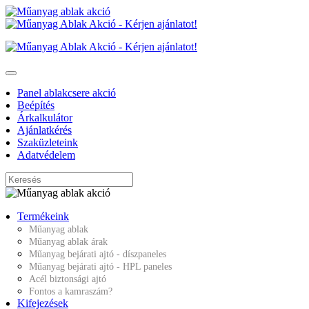
Panel ablakcsere akció
Beépítés
Árkalkulátor
Ajánlatkérés
Szaküzleteink
Adatvédelem
Termékeink
Műanyag ablak
Műanyag ablak árak
Műanyag bejárati ajtó - díszpaneles
Műanyag bejárati ajtó - HPL paneles
Acél biztonsági ajtó
Fontos a kamraszám?
Kifejezések