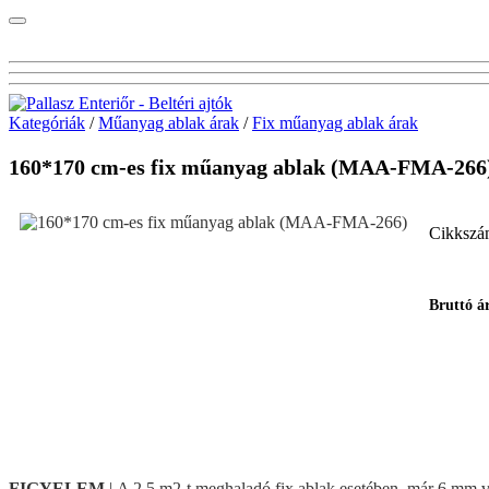
Kategóriák
/
Műanyag ablak árak
/
Fix műanyag ablak árak
160*170 cm-es fix műanyag ablak (MAA-FMA-266
Cikkszá
Bruttó á
FIGYELEM
| A 2,5 m2-t meghaladó fix ablak esetében, már 6 mm vas