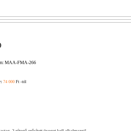
)
m:
MAA-FMA-266
r:
74 000
Ft -tól
tag, 2 rétegű erősített üveget kell alkalmazni!