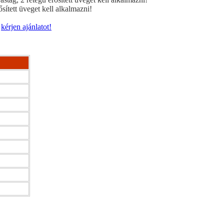
ített üveget kell alkalmazni!
y
kérjen ajánlatot!