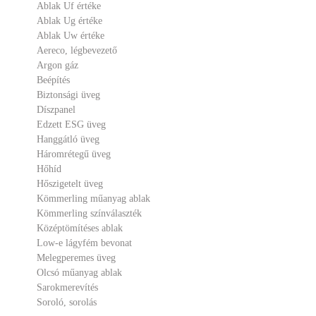
Ablak Uf értéke
Ablak Ug értéke
Ablak Uw értéke
Aereco, légbevezető
Argon gáz
Beépítés
Biztonsági üveg
Díszpanel
Edzett ESG üveg
Hanggátló üveg
Háromrétegű üveg
Hőhíd
Hőszigetelt üveg
Kömmerling műanyag ablak
Kömmerling színválaszték
Középtömítéses ablak
Low-e lágyfém bevonat
Melegperemes üveg
Olcsó műanyag ablak
Sarokmerevítés
Soroló, sorolás