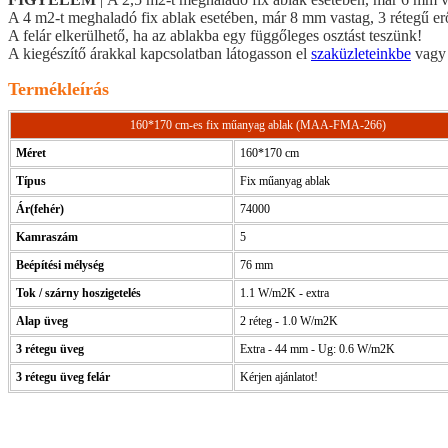
A 4 m2-t meghaladó fix ablak esetében, már 8 mm vastag, 3 rétegű erős
A felár elkerülhető, ha az ablakba egy függőleges osztást teszünk!
A kiegészítő árakkal kapcsolatban látogasson el
szaküzleteinkbe
vag
Termékleírás
160*170 cm-es fix műanyag ablak (MAA-FMA-266)
Méret
160*170 cm
Típus
Fix műanyag ablak
Ár(fehér)
74000
Kamraszám
5
Beépítési mélység
76 mm
Tok / szárny hoszigetelés
1.1 W/m2K - extra
Alap üveg
2 réteg - 1.0 W/m2K
3 rétegu üveg
Extra - 44 mm - Ug: 0.6 W/m2K
3 rétegu üveg felár
Kérjen ajánlatot!