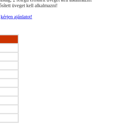
ített üveget kell alkalmazni!
y
kérjen ajánlatot!