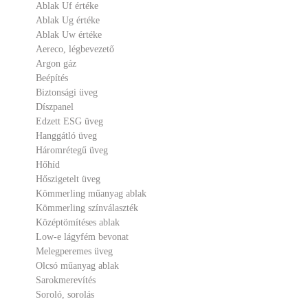
Ablak Uf értéke
Ablak Ug értéke
Ablak Uw értéke
Aereco, légbevezető
Argon gáz
Beépítés
Biztonsági üveg
Díszpanel
Edzett ESG üveg
Hanggátló üveg
Háromrétegű üveg
Hőhíd
Hőszigetelt üveg
Kömmerling műanyag ablak
Kömmerling színválaszték
Középtömítéses ablak
Low-e lágyfém bevonat
Melegperemes üveg
Olcsó műanyag ablak
Sarokmerevítés
Soroló, sorolás