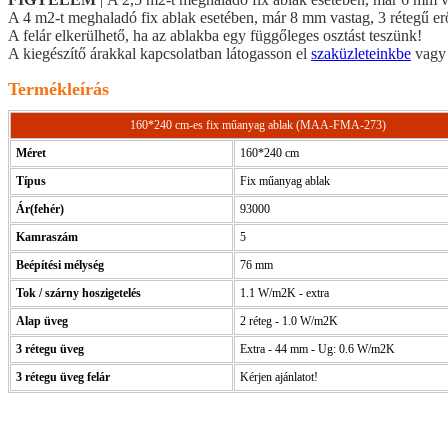
A 4 m2-t meghaladó fix ablak esetében, már 8 mm vastag, 3 rétegű erős
A felár elkerülhető, ha az ablakba egy függőleges osztást teszünk!
A kiegészítő árakkal kapcsolatban látogasson el
szaküzleteinkbe
vag
Termékleírás
160*240 cm-es fix műanyag ablak (MAA-FMA-273)
Méret
160*240 cm
Típus
Fix műanyag ablak
Ár(fehér)
93000
Kamraszám
5
Beépítési mélység
76 mm
Tok / szárny hoszigetelés
1.1 W/m2K - extra
Alap üveg
2 réteg - 1.0 W/m2K
3 rétegu üveg
Extra - 44 mm - Ug: 0.6 W/m2K
3 rétegu üveg felár
Kérjen ajánlatot!