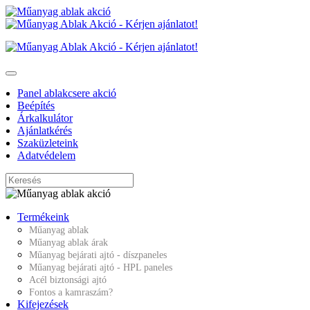
Panel ablakcsere akció
Beépítés
Árkalkulátor
Ajánlatkérés
Szaküzleteink
Adatvédelem
Termékeink
Műanyag ablak
Műanyag ablak árak
Műanyag bejárati ajtó - díszpaneles
Műanyag bejárati ajtó - HPL paneles
Acél biztonsági ajtó
Fontos a kamraszám?
Kifejezések