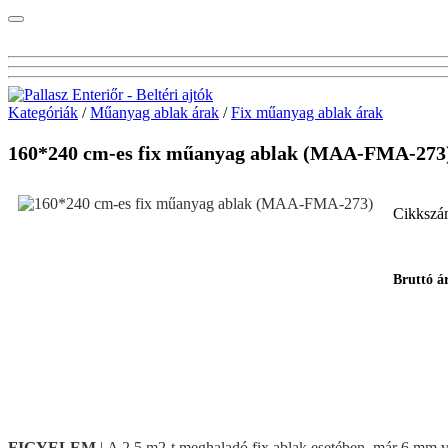
Kategóriák
/
Műanyag ablak árak
/
Fix műanyag ablak árak
160*240 cm-es fix műanyag ablak (MAA-FMA-273
Cikkszá
Bruttó á
FIGYELEM
| A 2,5 m2-t meghaladó fix ablak esetében, már 6 mm vas