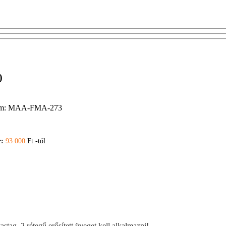
)
m:
MAA-FMA-273
r:
93 000
Ft -tól
tag, 2 rétegű erősített üveget kell alkalmazni!