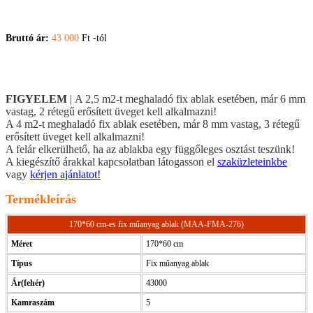
Bruttó ár:
43 000
Ft -tól
FIGYELEM
| A 2,5 m2-t meghaladó fix ablak esetében, már 6 mm
vastag, 2 rétegű erősített üveget kell alkalmazni!
A 4 m2-t meghaladó fix ablak esetében, már 8 mm vastag, 3 rétegű
erősített üveget kell alkalmazni!
A felár elkerülhető, ha az ablakba egy függőleges osztást teszünk!
A kiegészítő árakkal kapcsolatban látogasson el
szaküzleteinkbe
vagy
kérjen ajánlatot!
Termékleírás
170*60 cm-es fix műanyag ablak (MAA-FMA-276)
Méret
170*60 cm
Típus
Fix műanyag ablak
Ár(fehér)
43000
Kamraszám
5