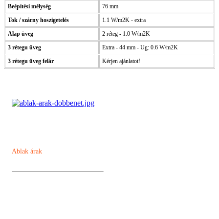
Beépítési mélység
76 mm
Tok / szárny hoszigetelés
1.1 W/m2K - extra
Alap üveg
2 réteg - 1.0 W/m2K
3 rétegu üveg
Extra - 44 mm - Ug: 0.6 W/m2K
3 rétegu üveg felár
Kérjen ajánlatot!
Ablak árak
Műanyag ablak
Kömmerling AD 76 műanyag ablak