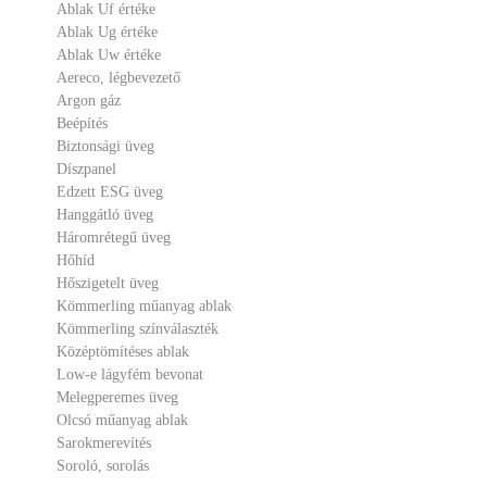
Ablak Uf értéke
Ablak Ug értéke
Ablak Uw értéke
Aereco, légbevezető
Argon gáz
Beépítés
Biztonsági üveg
Díszpanel
Edzett ESG üveg
Hanggátló üveg
Háromrétegű üveg
Hőhíd
Hőszigetelt üveg
Kömmerling műanyag ablak
Kömmerling színválaszték
Középtömítéses ablak
Low-e lágyfém bevonat
Melegperemes üveg
Olcsó műanyag ablak
Sarokmerevítés
Soroló, sorolás