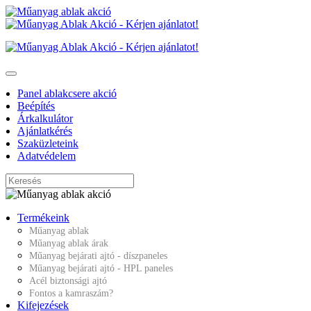
Panel ablakcsere akció
Beépítés
Árkalkulátor
Ajánlatkérés
Szaküzleteink
Adatvédelem
Termékeink
Műanyag ablak
Műanyag ablak árak
Műanyag bejárati ajtó - díszpaneles
Műanyag bejárati ajtó - HPL paneles
Acél biztonsági ajtó
Fontos a kamraszám?
Kifejezések