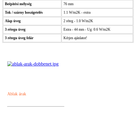
Beépítési mélység
76 mm
Tok / szárny hoszigetelés
1.1 W/m2K - extra
Alap üveg
2 réteg - 1.0 W/m2K
3 rétegu üveg
Extra - 44 mm - Ug: 0.6 W/m2K
3 rétegu üveg felár
Kérjen ajánlatot!
Ablak árak
Műanyag ablak
Kömmerling AD 76 műanyag ablak