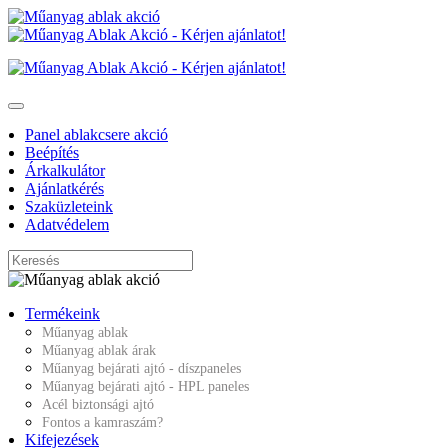
Panel ablakcsere akció
Beépítés
Árkalkulátor
Ajánlatkérés
Szaküzleteink
Adatvédelem
Termékeink
Műanyag ablak
Műanyag ablak árak
Műanyag bejárati ajtó - díszpaneles
Műanyag bejárati ajtó - HPL paneles
Acél biztonsági ajtó
Fontos a kamraszám?
Kifejezések