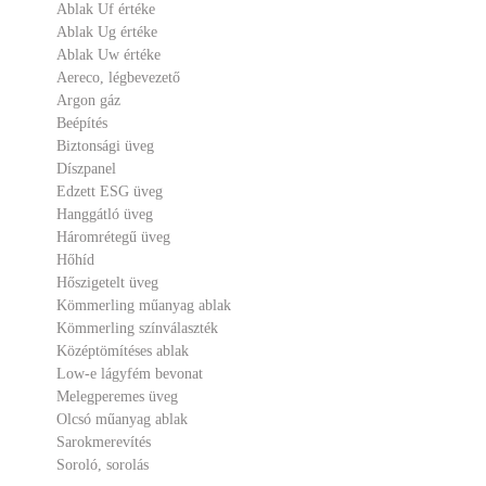
Ablak Uf értéke
Ablak Ug értéke
Ablak Uw értéke
Aereco, légbevezető
Argon gáz
Beépítés
Biztonsági üveg
Díszpanel
Edzett ESG üveg
Hanggátló üveg
Háromrétegű üveg
Hőhíd
Hőszigetelt üveg
Kömmerling műanyag ablak
Kömmerling színválaszték
Középtömítéses ablak
Low-e lágyfém bevonat
Melegperemes üveg
Olcsó műanyag ablak
Sarokmerevítés
Soroló, sorolás