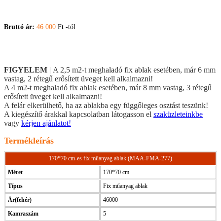
Bruttó ár:
46 000
Ft -tól
FIGYELEM
| A 2,5 m2-t meghaladó fix ablak esetében, már 6 mm
vastag, 2 rétegű erősített üveget kell alkalmazni!
A 4 m2-t meghaladó fix ablak esetében, már 8 mm vastag, 3 rétegű
erősített üveget kell alkalmazni!
A felár elkerülhető, ha az ablakba egy függőleges osztást teszünk!
A kiegészítő árakkal kapcsolatban látogasson el
szaküzleteinkbe
vagy
kérjen ajánlatot!
Termékleírás
170*70 cm-es fix műanyag ablak (MAA-FMA-277)
Méret
170*70 cm
Típus
Fix műanyag ablak
Ár(fehér)
46000
Kamraszám
5