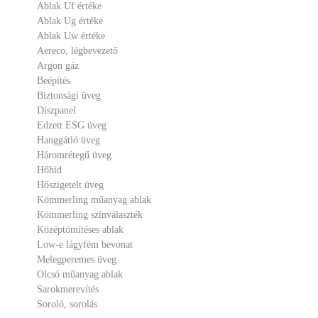
Ablak Uf értéke
Ablak Ug értéke
Ablak Uw értéke
Aereco, légbevezető
Argon gáz
Beépítés
Biztonsági üveg
Díszpanel
Edzett ESG üveg
Hanggátló üveg
Háromrétegű üveg
Hőhíd
Hőszigetelt üveg
Kömmerling műanyag ablak
Kömmerling színválaszték
Középtömítéses ablak
Low-e lágyfém bevonat
Melegperemes üveg
Olcsó műanyag ablak
Sarokmerevítés
Soroló, sorolás