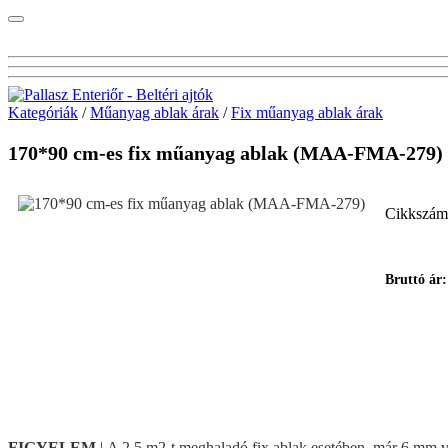
Kategóriák
/
Műanyag ablak árak
/
Fix műanyag ablak árak
170*90 cm-es fix műanyag ablak (MAA-FMA-279)
Cikkszám
Bruttó ár
FIGYELEM
| A 2,5 m2-t meghaladó fix ablak esetében, már 6 mm vas