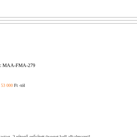
:
MAA-FMA-279
:
53 000
Ft -tól
tag, 2 rétegű erősített üveget kell alkalmazni!