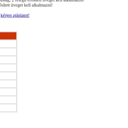
ített üveget kell alkalmazni!
y
kérjen ajánlatot!