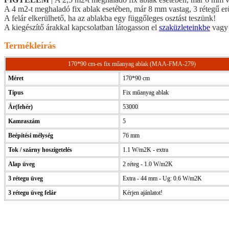
A 4 m2-t meghaladó fix ablak esetében, már 8 mm vastag, 3 rétegű erős
A felár elkerülhető, ha az ablakba egy függőleges osztást teszünk!
A kiegészítő árakkal kapcsolatban látogasson el
szaküzleteinkbe
vag
Termékleírás
170*90 cm-es fix műanyag ablak (MAA-FMA-279)
Méret
170*90 cm
Típus
Fix műanyag ablak
Ár(fehér)
53000
Kamraszám
5
Beépítési mélység
76 mm
Tok / szárny hoszigetelés
1.1 W/m2K - extra
Alap üveg
2 réteg - 1.0 W/m2K
3 rétegu üveg
Extra - 44 mm - Ug: 0.6 W/m2K
3 rétegu üveg felár
Kérjen ajánlatot!