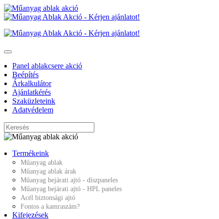
Panel ablakcsere akció
Beépítés
Árkalkulátor
Ajánlatkérés
Szaküzleteink
Adatvédelem
Termékeink
Műanyag ablak
Műanyag ablak árak
Műanyag bejárati ajtó - díszpaneles
Műanyag bejárati ajtó - HPL paneles
Acél biztonsági ajtó
Fontos a kamraszám?
Kifejezések