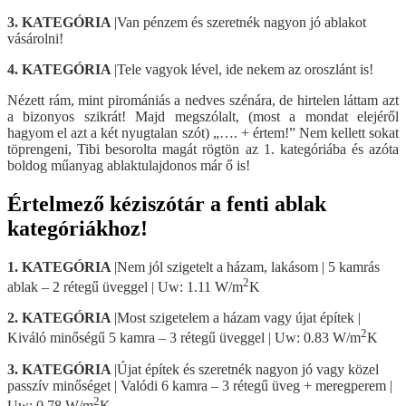
3. KATEGÓRIA
|Van pénzem és szeretnék nagyon jó ablakot
vásárolni!
4. KATEGÓRIA
|Tele vagyok lével, ide nekem az oroszlánt is!
Nézett rám, mint piromániás a nedves szénára, de hirtelen láttam azt
a bizonyos szikrát! Majd megszólalt, (most a mondat elejéről
hagyom el azt a két nyugtalan szót) „…. + értem!” Nem kellett sokat
töprengeni, Tibi besorolta magát rögtön az 1. kategóriába és azóta
boldog műanyag ablaktulajdonos már ő is!
Értelmező kéziszótár a fenti ablak
kategóriákhoz!
1. KATEGÓRIA
|Nem jól szigetelt a házam, lakásom | 5 kamrás
2
ablak – 2 rétegű üveggel | Uw: 1.11 W/m
K
2. KATEGÓRIA
|Most szigetelem a házam vagy újat építek |
2
Kiváló minőségű 5 kamra – 3 rétegű üveggel | Uw: 0.83 W/m
K
3. KATEGÓRIA
|Újat építek és szeretnék nagyon jó vagy közel
passzív minőséget | Valódi 6 kamra – 3 rétegű üveg + meregperem |
2
Uw: 0,78 W/m
K