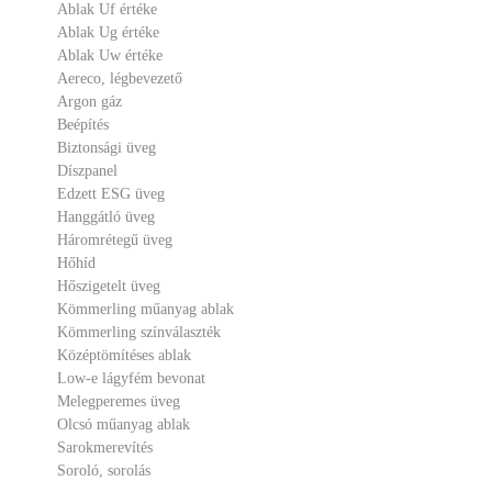
Ablak Uf értéke
Ablak Ug értéke
Ablak Uw értéke
Aereco, légbevezető
Argon gáz
Beépítés
Biztonsági üveg
Díszpanel
Edzett ESG üveg
Hanggátló üveg
Háromrétegű üveg
Hőhíd
Hőszigetelt üveg
Kömmerling műanyag ablak
Kömmerling színválaszték
Középtömítéses ablak
Low-e lágyfém bevonat
Melegperemes üveg
Olcsó műanyag ablak
Sarokmerevítés
Soroló, sorolás