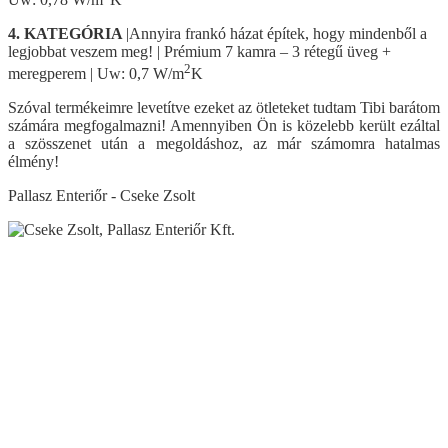
4. KATEGÓRIA
|Annyira frankó házat építek, hogy mindenből a
legjobbat veszem meg! | Prémium 7 kamra – 3 rétegű üveg +
2
meregperem | Uw: 0,7 W/m
K
Szóval termékeimre levetítve ezeket az ötleteket tudtam Tibi barátom
számára megfogalmazni! Amennyiben Ön is közelebb került ezáltal
a szösszenet után a megoldáshoz, az már számomra hatalmas
élmény!
Pallasz Enteriőr - Cseke Zsolt
Visszalépés a főoldalra
Műanyag ablak
Kömmerling AD 76 műanyag ablak
Kömmerling MD88 Plusz
Kömmerling ALU MD82