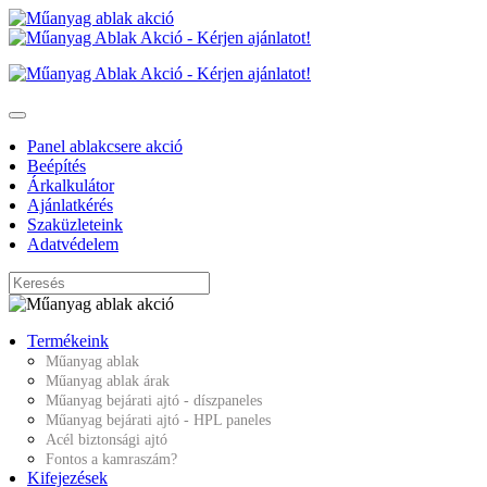
Panel ablakcsere akció
Beépítés
Árkalkulátor
Ajánlatkérés
Szaküzleteink
Adatvédelem
Termékeink
Műanyag ablak
Műanyag ablak árak
Műanyag bejárati ajtó - díszpaneles
Műanyag bejárati ajtó - HPL paneles
Acél biztonsági ajtó
Fontos a kamraszám?
Kifejezések