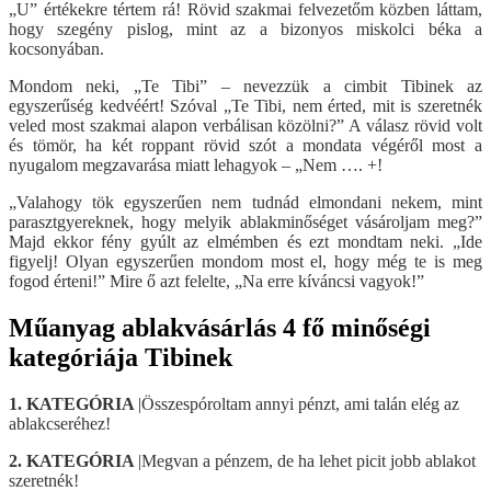
„U” értékekre tértem rá! Rövid szakmai felvezetőm közben láttam,
hogy szegény pislog, mint az a bizonyos miskolci béka a
kocsonyában.
Mondom neki, „Te Tibi” – nevezzük a cimbit Tibinek az
egyszerűség kedvéért! Szóval „Te Tibi, nem érted, mit is szeretnék
veled most szakmai alapon verbálisan közölni?” A válasz rövid volt
és tömör, ha két roppant rövid szót a mondata végéről most a
nyugalom megzavarása miatt lehagyok – „Nem …. +!
„Valahogy tök egyszerűen nem tudnád elmondani nekem, mint
parasztgyereknek, hogy melyik ablakminőséget vásároljam meg?”
Majd ekkor fény gyúlt az elmémben és ezt mondtam neki. „Ide
figyelj! Olyan egyszerűen mondom most el, hogy még te is meg
fogod érteni!” Mire ő azt felelte, „Na erre kíváncsi vagyok!”
Műanyag ablakvásárlás 4 fő minőségi
kategóriája Tibinek
1. KATEGÓRIA
|Összespóroltam annyi pénzt, ami talán elég az
ablakcseréhez!
2. KATEGÓRIA
|Megvan a pénzem, de ha lehet picit jobb ablakot
szeretnék!