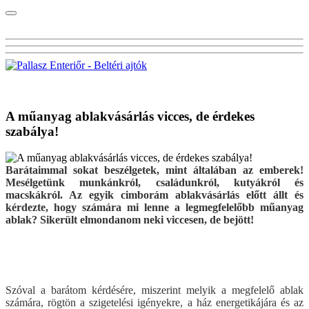
Visszalépés a főoldalra
A műanyag ablakvásárlás vicces, de érdekes
szabálya!
Barátaimmal sokat beszélgetek, mint általában az emberek!
Mesélgetünk munkánkról, családunkról, kutyákról és
macskákról. Az egyik cimborám ablakvásárlás előtt állt és
kérdezte, hogy számára mi lenne a legmegfelelőbb műanyag
ablak? Sikerült elmondanom neki viccesen, de bejött!
Szóval a barátom kérdésére, miszerint melyik a megfelelő ablak
számára, rögtön a szigetelési igényekre, a ház energetikájára és az