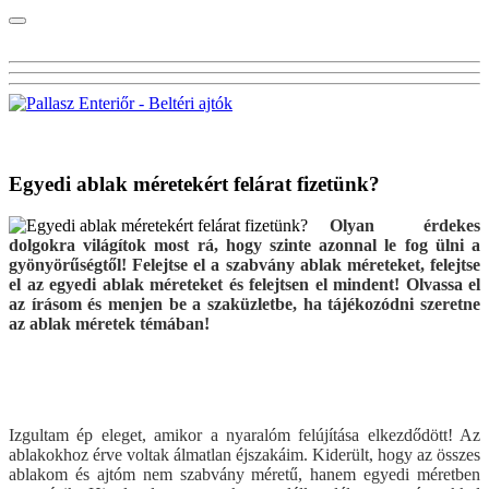
Visszalépés a főoldalra
Egyedi ablak méretekért felárat fizetünk?
Olyan érdekes
dolgokra világítok most rá, hogy szinte azonnal le fog ülni a
gyönyörűségtől! Felejtse el a szabvány ablak méreteket, felejtse
el az egyedi ablak méreteket és felejtsen el mindent! Olvassa el
az írásom és menjen be a szaküzletbe, ha tájékozódni szeretne
az ablak méretek témában!
Izgultam ép eleget, amikor a nyaralóm felújítása elkezdődött! Az
ablakokhoz érve voltak álmatlan éjszakáim. Kiderült, hogy az összes
ablakom és ajtóm nem szabvány méretű, hanem egyedi méretben