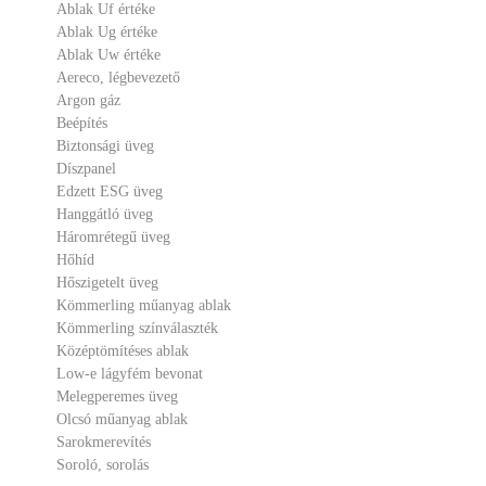
Ablak Uf értéke
Ablak Ug értéke
Ablak Uw értéke
Aereco, légbevezető
Argon gáz
Beépítés
Biztonsági üveg
Díszpanel
Edzett ESG üveg
Hanggátló üveg
Háromrétegű üveg
Hőhíd
Hőszigetelt üveg
Kömmerling műanyag ablak
Kömmerling színválaszték
Középtömítéses ablak
Low-e lágyfém bevonat
Melegperemes üveg
Olcsó műanyag ablak
Sarokmerevítés
Soroló, sorolás