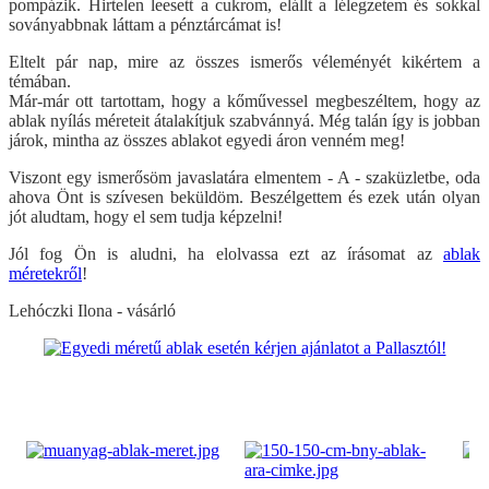
pompázik. Hirtelen leesett a cukrom, elállt a lélegzetem és sokkal
soványabbnak láttam a pénztárcámat is!
Eltelt pár nap, mire az összes ismerős véleményét kikértem a
témában.
Már-már ott tartottam, hogy a kőművessel megbeszéltem, hogy az
ablak nyílás méreteit átalakítjuk szabvánnyá. Még talán így is jobban
járok, mintha az összes ablakot egyedi áron venném meg!
Viszont egy ismerősöm javaslatára elmentem - A - szaküzletbe, oda
ahova Önt is szívesen beküldöm. Beszélgettem és ezek után olyan
jót aludtam, hogy el sem tudja képzelni!
Jól fog Ön is aludni, ha elolvassa ezt az írásomat az
ablak
méretekről
!
Lehóczki Ilona - vásárló
Visszalépés a főoldalra