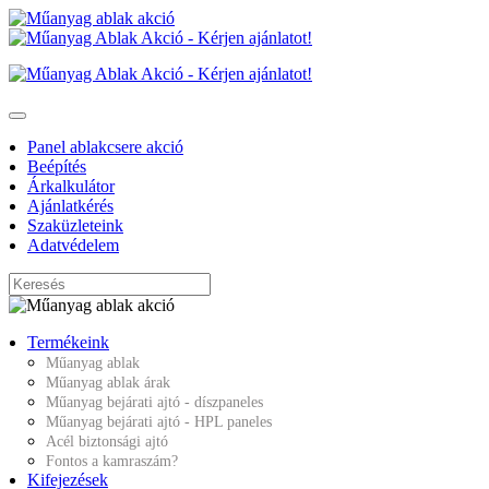
Panel ablakcsere akció
Beépítés
Árkalkulátor
Ajánlatkérés
Szaküzleteink
Adatvédelem
Termékeink
Műanyag ablak
Műanyag ablak árak
Műanyag bejárati ajtó - díszpaneles
Műanyag bejárati ajtó - HPL paneles
Acél biztonsági ajtó
Fontos a kamraszám?
Kifejezések