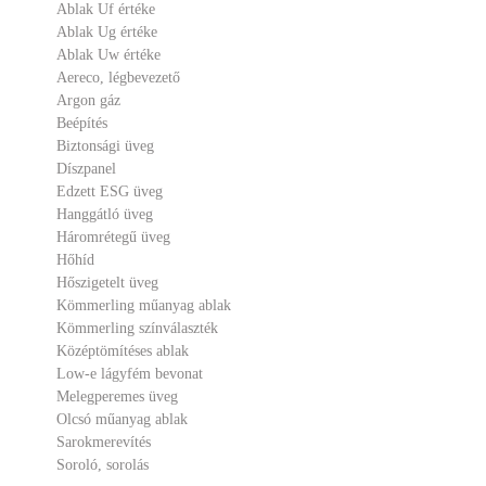
Ablak Uf értéke
Ablak Ug értéke
Ablak Uw értéke
Aereco, légbevezető
Argon gáz
Beépítés
Biztonsági üveg
Díszpanel
Edzett ESG üveg
Hanggátló üveg
Háromrétegű üveg
Hőhíd
Hőszigetelt üveg
Kömmerling műanyag ablak
Kömmerling színválaszték
Középtömítéses ablak
Low-e lágyfém bevonat
Melegperemes üveg
Olcsó műanyag ablak
Sarokmerevítés
Soroló, sorolás