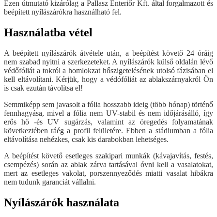
Ezen útmutató kizárólag a Pallasz Enteriőr Kft. által forgalmazott és
beépített nyílászárókra használható fel.
Használatba vétel
A beépített nyílászárók átvétele után, a beépítést követő 24 óráig
nem szabad nyitni a szerkezeteket. A nyílászárók külső oldalán lévő
védőfóliát a tokról a homlokzat hőszigetelésének utolsó fázisában el
kell eltávolítani. Kérjük, hogy a védófóliát az ablakszárnyakról Ön
is csak ezután távolítsa el!
Semmiképp sem javasolt a fólia hosszabb ideig (több hónap) történő
fennhagyása, mivel a fólia nem UV-stabil és nem időjárásálló, így
erős hő -és UV sugárzás, valamint az öregedés folyamatának
következtében ráég a profil felületére. Ebben a stádiumban a fólia
eltávolítása nehézkes, csak kis darabokban lehetséges.
A beépítést követő esetleges szakipari munkák (kávajavítás, festés,
csempézés) során az ablak zárva tartásával óvni kell a vasalatokat,
mert az esetleges vakolat, porszennyeződés miatti vasalat hibákra
nem tudunk garanciát vállalni.
Nyílászárók használata