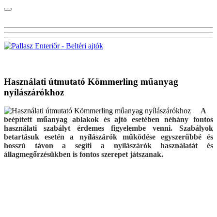
Visszalépés a főoldalra
Használati útmutató Kömmerling műanyag
nyílászárókhoz
A
beépített műanyag ablakok és ajtó esetében néhány fontos
használati szabályt érdemes figyelembe venni. Szabályok
betartásuk esetén a nyílászárók működése egyszerűbbé és
hosszú távon a segíti a nyílászárók használatát és
állagmegőrzésükben is fontos szerepet játszanak.