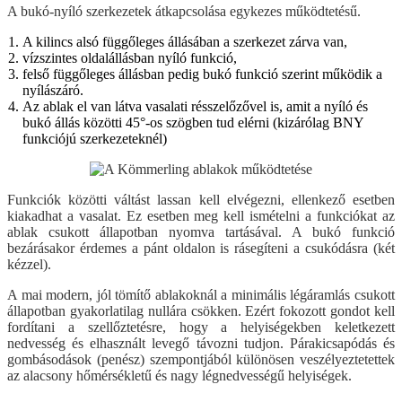
A bukó-nyíló szerkezetek átkapcsolása egykezes működtetésű.
A kilincs alsó függőleges állásában a szerkezet zárva van,
vízszintes oldalállásban nyíló funkció,
felső függőleges állásban pedig bukó funkció szerint működik a
nyílászáró.
Az ablak el van látva vasalati résszelőzővel is, amit a nyíló és
bukó állás közötti 45°-os szögben tud elérni (kizárólag BNY
funkciójú szerkezeteknél)
Funkciók közötti váltást lassan kell elvégezni, ellenkező esetben
kiakadhat a vasalat. Ez esetben meg kell ismételni a funkciókat az
ablak csukott állapotban nyomva tartásával. A bukó funkció
bezárásakor érdemes a pánt oldalon is rásegíteni a csukódásra (két
kézzel).
A mai modern, jól tömítő ablakoknál a minimális légáramlás csukott
állapotban gyakorlatilag nullára csökken. Ezért fokozott gondot kell
fordítani a szellőztetésre, hogy a helyiségekben keletkezett
nedvesség és elhasznált levegő távozni tudjon. Párakicsapódás és
gombásodások (penész) szempontjából különösen veszélyeztetettek
az alacsony hőmérsékletű és nagy légnedvességű helyiségek.