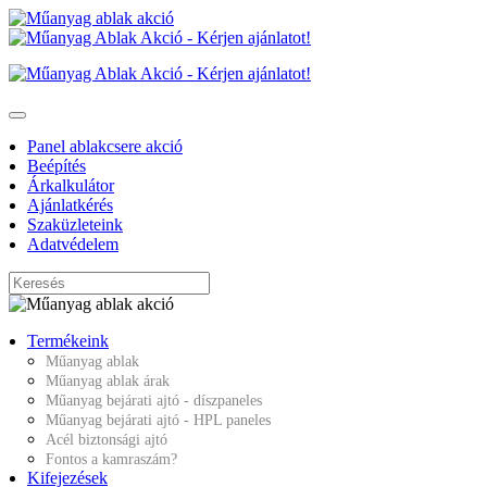
Panel ablakcsere akció
Beépítés
Árkalkulátor
Ajánlatkérés
Szaküzleteink
Adatvédelem
Termékeink
Műanyag ablak
Műanyag ablak árak
Műanyag bejárati ajtó - díszpaneles
Műanyag bejárati ajtó - HPL paneles
Acél biztonsági ajtó
Fontos a kamraszám?
Kifejezések