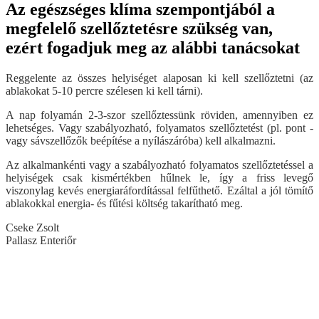
Az egészséges klíma szempontjából a
megfelelő szellőztetésre szükség van,
ezért fogadjuk meg az alábbi tanácsokat
Reggelente az összes helyiséget alaposan ki kell szellőztetni (az
ablakokat 5-10 percre szélesen ki kell tárni).
A nap folyamán 2-3-szor szellőztessünk röviden, amennyiben ez
lehetséges. Vagy szabályozható, folyamatos szellőztetést (pl. pont -
vagy sávszellőzők beépítése a nyílászáróba) kell alkalmazni.
Az alkalmankénti vagy a szabályozható folyamatos szellőztetéssel a
helyiségek csak kismértékben hűlnek le, így a friss levegő
viszonylag kevés energiaráfordítással felfűthető. Ezáltal a jól tömítő
ablakokkal energia- és fűtési költség takarítható meg.
Cseke Zsolt
Pallasz Enteriőr
Visszalépés a főoldalra
Műanyag ablak
Kömmerling AD 76 műanyag ablak