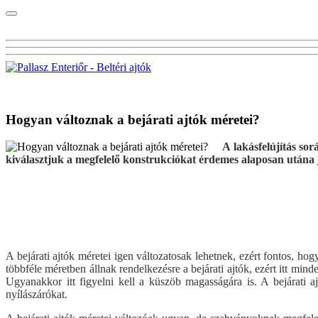
Visszalépés a főoldalra
Hogyan változnak a bejárati ajtók méretei?
A lakásfelújítás so
kiválasztjuk a megfelelő konstrukciókat érdemes alaposan utána 
A bejárati ajtók méretei igen változatosak lehetnek, ezért fontos, 
többféle méretben állnak rendelkezésre a bejárati ajtók, ezért itt mind
Ugyanakkor itt figyelni kell a küszöb magasságára is. A bejárati 
nyílászárókat.