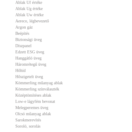
Ablak Uf értéke
Ablak Ug értéke
Ablak Uw értéke
Aereco, légbevezető
Argon gáz
Beépítés
Biztonsági üveg
Díszpanel
Edzett ESG üveg
Hanggátló üveg
Háromrétegű üveg
Hőhíd
Hőszigetelt üveg
Kömmerling műanyag ablak
Kömmerling színválaszték
Középtömítéses ablak
Low-e lágyfém bevonat
Melegperemes üveg
Olcsó műanyag ablak
Sarokmerevítés
Soroló, sorolás