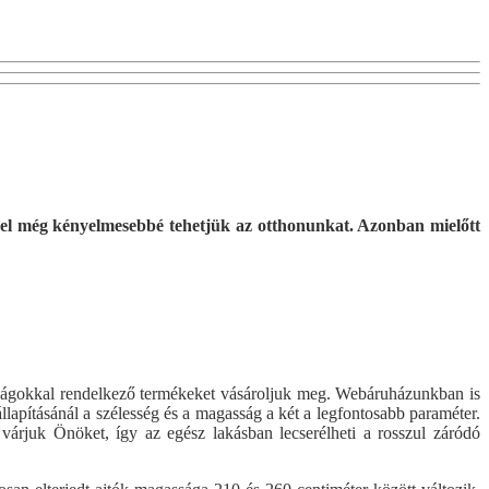
 ezzel még kényelmesebbé tehetjük az otthonunkat. Azonban mielőtt
donságokkal rendelkező termékeket vásároljuk meg. Webáruházunkban is
gállapításánál a szélesség és a magasság a két a legfontosabb paraméter.
várjuk Önöket, így az egész lakásban lecserélheti a rosszul záródó