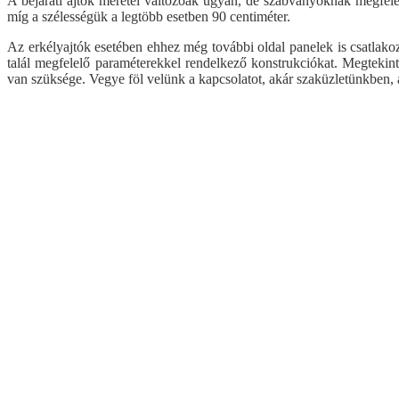
A bejárati ajtók méretei változóak ugyan, de szabványoknak megfele
míg a szélességük a legtöbb esetben 90 centiméter.
Az erkélyajtók esetében ehhez még további oldal panelek is csatlakoz
talál megfelelő paraméterekkel rendelkező konstrukciókat. Megtekint
van szüksége. Vegye föl velünk a kapcsolatot, akár szaküzletünkben,
Visszalépés a főoldalra
Műanyag ablak
Műanyag ablak árak
Kömmerling AD 76 műanyag ablak
Fix műanyag ablak árak
Kömmerling MD88 Plusz
Egyszárnyú, bukó-nyíló műanyag ablak ár
Kömmerling ALU MD82
Egyszárnyú bukó műanyag ablak árak
Kömmerling ALU MD94
Kétszárnyú, középen felnyíló bukó-nyíló 
Panel ablakcsere akció
Kétszárnyú, tokosztós bukó-nyíló műanyag
Kömmerling Futur 70
Egyszárnyú, bukó-nyíló műanyag erkélyajt
Ablak árszámoló
Kétszárnyú, középen felnyíló bukó-nyíló m
Dokumentumtár
Egyszárnyú, átmenőkilincses bukó-nyíló m
Panel ablakcsere akció
Egyszárnyú, átmenőkilincses kifelé nyíló 
Műanyag ablak akció
Kétszárnyú, középen felnyíló átmenőkilinc
Kömmerling MD88
Kétszárnyú, átmenőkilincses kifelé nyíló m
Ablak árszámoló
Toló-bukó műanyag erkélyajtó árak
Termékkísérő dokumentum
Emelő-toló műanyag erkélyajtó árak