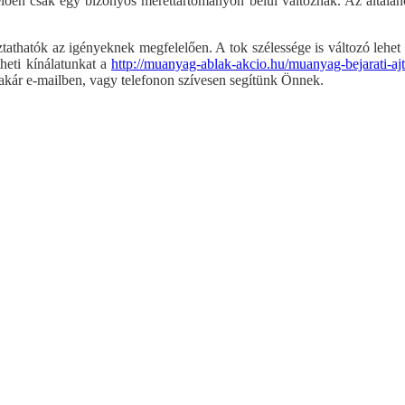
lően csak egy bizonyos mérettartományon belül változnak. Az általános
tathatók az igényeknek megfelelően. A tok szélessége is változó lehet a
heti kínálatunkat a
http://muanyag-ablak-akcio.hu/muanyag-bejarati-aj
 akár e-mailben, vagy telefonon szívesen segítünk Önnek.
Műanyag bejárati ajtó - díszpaneles
Műanyag bejá
ak
műanyag ablak árak
 ablak árak
ó árak
űanyag erkélyajtó árak
űanyag erkélyajtó árak
műanyag erkélyajtó árak
ses bukó-nyíló műanyag erkélyajtó árak
űanyag erkélyajtó árak