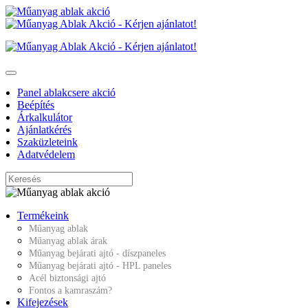
Panel ablakcsere akció
Beépítés
Árkalkulátor
Ajánlatkérés
Szaküzleteink
Adatvédelem
Termékeink
Műanyag ablak
Műanyag ablak árak
Műanyag bejárati ajtó - díszpaneles
Műanyag bejárati ajtó - HPL paneles
Acél biztonsági ajtó
Fontos a kamraszám?
Kifejezések