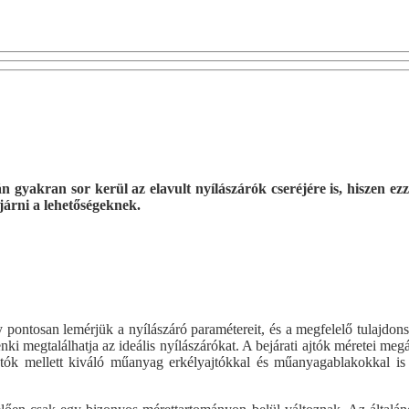
rán gyakran sor kerül az elavult nyílászárók cseréjére is, hiszen
járni a lehetőségeknek.
hogy pontosan lemérjük a nyílászáró paramétereit, és a megfelelő tulaj
enki megtalálhatja az ideális nyílászárókat. A bejárati ajtók méretei me
ajtók mellett kiváló műanyag erkélyajtókkal és műanyagablakokkal is 