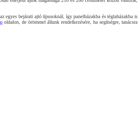
an elterjedt ajtók magassága 210 és 260 centiméter között változik,
z egyes bejárati ajtó típusoknál, így panelházakba és téglaházakba is
to
oldalon, de örömmel állunk rendelkezésére, ha segítségre, tanácsra
rati ajtó - HPL paneles
Acél biztonsági ajtó
Fontos a kamraszám?