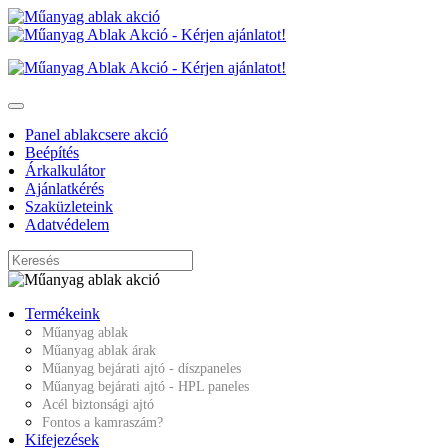
Panel ablakcsere akció
Beépítés
Árkalkulátor
Ajánlatkérés
Szaküzleteink
Adatvédelem
Termékeink
Műanyag ablak
Műanyag ablak árak
Műanyag bejárati ajtó - díszpaneles
Műanyag bejárati ajtó - HPL paneles
Acél biztonsági ajtó
Fontos a kamraszám?
Kifejezések