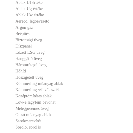
Ablak Uf értéke
Ablak Ug értéke
Ablak Uw értéke
Aereco, légbevezető
Argon gáz
Beépítés
Biztonsági üveg
Díszpanel
Edzett ESG üveg
Hanggátló üveg
Háromrétegű üveg
Hőhíd
Hőszigetelt üveg
Kömmerling műanyag ablak
Kömmerling színválaszték
Középtömítéses ablak
Low-e lágyfém bevonat
Melegperemes üveg
Olcsó műanyag ablak
Sarokmerevítés
Soroló, sorolás