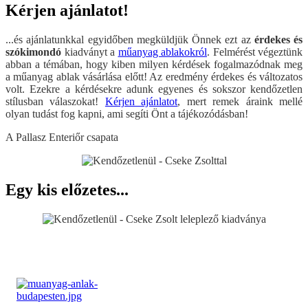
Kérjen ajánlatot!
...és ajánlatunkkal egyidőben megküldjük Önnek ezt az
érdekes és
szókimondó
kiadványt a
műanyag ablakokról
. Felmérést végeztünk
abban a témában, hogy kiben milyen kérdések fogalmazódnak meg
a műanyag ablak vásárlása előtt! Az eredmény érdekes és változatos
volt. Ezekre a kérdésekre adunk egyenes és sokszor kendőzetlen
stílusban válaszokat!
Kérjen ajánlatot
, mert remek áraink mellé
olyan tudást fog kapni, ami segíti Önt a tájékozódásban!
A Pallasz Enteriőr csapata
Egy kis előzetes...
Visszalépés a főoldalra