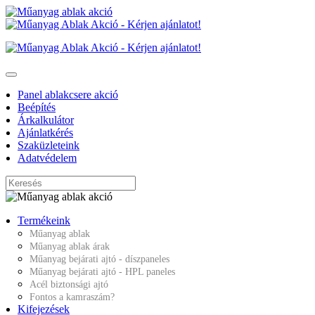
Panel ablakcsere akció
Beépítés
Árkalkulátor
Ajánlatkérés
Szaküzleteink
Adatvédelem
Termékeink
Műanyag ablak
Műanyag ablak árak
Műanyag bejárati ajtó - díszpaneles
Műanyag bejárati ajtó - HPL paneles
Acél biztonsági ajtó
Fontos a kamraszám?
Kifejezések