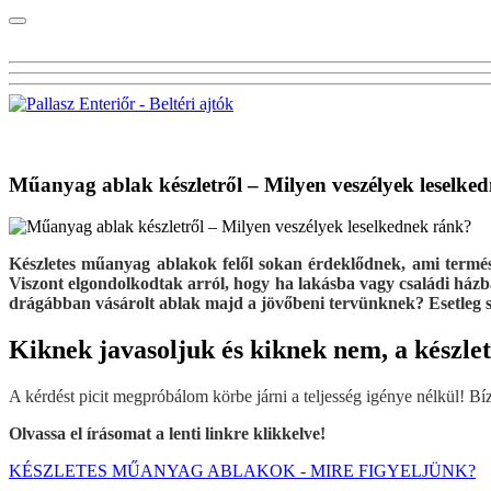
Visszalépés a főoldalra
Műanyag ablak készletről – Milyen veszélyek leselke
Készletes műanyag ablakok felől sokan érdeklődnek, ami termész
Viszont elgondolkodtak arról, hogy ha lakásba vagy családi házba
drágábban vásárolt ablak majd a jövőbeni tervünknek? Esetleg 
Kiknek javasoljuk és kiknek nem, a készle
A kérdést picit megpróbálom körbe járni a teljesség igénye nélkül! Bíz
Olvassa el írásomat a lenti linkre klikkelve!
KÉSZLETES MŰANYAG ABLAKOK - MIRE FIGYELJÜNK?