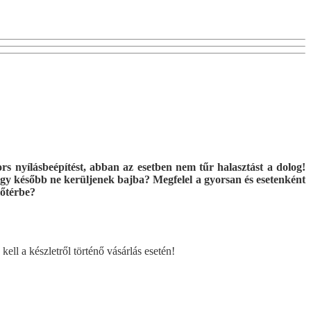
s nyílásbeépítést, abban az esetben nem tűr halasztást a dolog!
hogy később ne kerüljenek bajba? Megfelel a gyorsan és esetenként
lőtérbe?
ell a készletről történő vásárlás esetén!