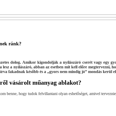
dnek ránk?
etes dolog. Amikor kigondolják a nyílászáró cserét vagy egy gyor
 lesz a nyílászáró, abban az esetben mit kell előre megtervezni, 
sírva fakadnak később és a „gyors nem mindig jó” mondás kerül e
tről vásárolt műanyag ablakot?
om benne, hogy tudok felvillantani olyan eshetőséget, amivel terveznie k