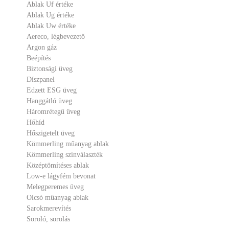
Ablak Uf értéke
Ablak Ug értéke
Ablak Uw értéke
Aereco, légbevezető
Argon gáz
Beépítés
Biztonsági üveg
Díszpanel
Edzett ESG üveg
Hanggátló üveg
Háromrétegű üveg
Hőhíd
Hőszigetelt üveg
Kömmerling műanyag ablak
Kömmerling színválaszték
Középtömítéses ablak
Low-e lágyfém bevonat
Melegperemes üveg
Olcsó műanyag ablak
Sarokmerevítés
Soroló, sorolás