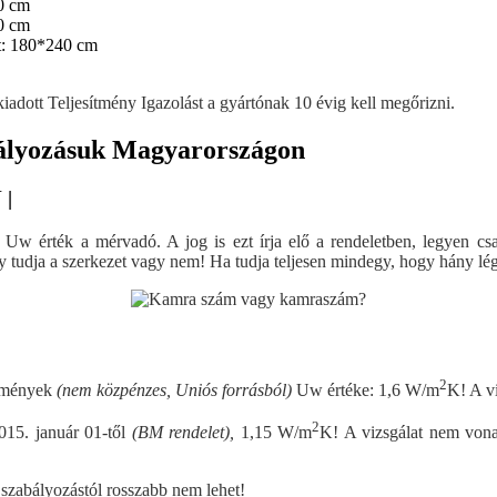
60 cm
0 cm
et: 180*240 cm
adott Teljesítmény Igazolást a gyártónak 10 évig kell megőrizni.
bályozásuk Magyarországon
 |
t Uw érték a mérvadó. A jog is ezt írja elő a rendeletben, legyen cs
gy tudja a szerkezet vagy nem! Ha tudja teljesen mindegy, hogy hány lé
2
ítmények
(nem közpénzes, Uniós forrásból)
Uw értéke: 1,6 W/m
K! A v
2
015. január 01-től
(BM rendelet),
1,15 W/m
K! A vizsgálat nem vona
 szabályozástól rosszabb nem lehet!