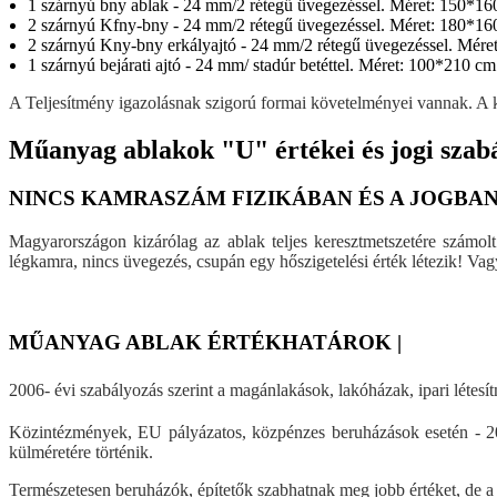
1 szárnyú bny ablak - 24 mm/2 rétegű üvegezéssel. Méret: 150*1
2 szárnyú Kfny-bny - 24 mm/2 rétegű üvegezéssel. Méret: 180*16
2 szárnyú Kny-bny erkályajtó - 24 mm/2 rétegű üvegezéssel. Mér
1 szárnyú bejárati ajtó - 24 mm/ stadúr betéttel. Méret: 100*210 cm
A Teljesítmény igazolásnak szigorú formai követelményei vannak. A ki
Műanyag ablakok "U" értékei és jogi sza
NINCS KAMRASZÁM FIZIKÁBAN ÉS A JOGBAN
Magyarországon kizárólag az ablak teljes keresztmetszetére számol
légkamra, nincs üvegezés, csupán egy hőszigetelési érték létezik! Va
MŰANYAG ABLAK ÉRTÉKHATÁROK |
2006- évi szabályozás szerint a magánlakások, lakóházak, ipari létes
Közintézmények, EU pályázatos, közpénzes beruházások esetén - 2
külméretére történik.
Természetesen beruházók, építetők szabhatnak meg jobb értéket, de a