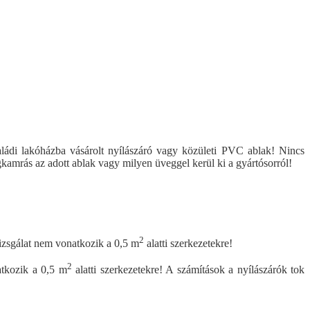
aládi lakóházba vásárolt nyílászáró vagy közületi PVC ablak! Nincs
gkamrás az adott ablak vagy milyen üveggel kerül ki a gyártósorról!
2
izsgálat nem vonatkozik a 0,5 m
alatti szerkezetekre!
2
tkozik a 0,5 m
alatti szerkezetekre! A számítások a nyílászárók tok