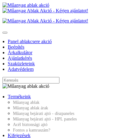
Panel ablakcsere akció
Beépítés
Árkalkulátor
Ajánlatkérés
Szaküzleteink
Adatvédelem
Termékeink
Műanyag ablak
Műanyag ablak árak
Műanyag bejárati ajtó - díszpaneles
Műanyag bejárati ajtó - HPL paneles
Acél biztonsági ajtó
Fontos a kamraszám?
Kifejezések