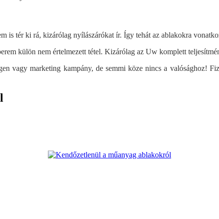
s tér ki rá, kizárólag nyílászárókat ír. Így tehát az ablakokra vonatko
erem külön nem értelmezett tétel. Kizárólag az Uw komplett teljesítmé
gen vagy marketing kampány, de semmi köze nincs a valósághoz! Fizi
l