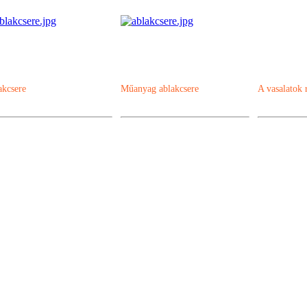
akcsere
Műanyag ablakcsere
A vasalatok 
Műanyag bejárati ajtó - díszpaneles
Műanyag bejá
ak
műanyag ablak árak
 ablak árak
ó árak
űanyag erkélyajtó árak
űanyag erkélyajtó árak
műanyag erkélyajtó árak
ses bukó-nyíló műanyag erkélyajtó árak
űanyag erkélyajtó árak