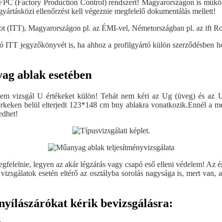
FPC (Factory Production Control) rendszert! Magyarországon is műkö
gyártásközi ellenőrzést kell végeznie megfelelő dokumentálás mellett!
atot (ITT), Magyarországon pl. az ÉMI-vel, Németországban pl. az ift R
rtó ITT jegyzőkönyvét is, ha ahhoz a profilgyártó külön szerződésben hoz
yag ablak esetében
m vizsgál U értékeket külön! Tehát nem kéri az Ug (üveg) és az Uf (
rkeken belül elterjedt 123*148 cm bny ablakra vonatkozik.Ennél a mére
edhet!
gfelelnie, legyen az akár légzárás vagy csapó eső elleni védelem! Az 
izsgálatok esetén eltérő az osztályba sorolás nagysága is, mert van, a
yílászárókat kérik bevizsgálásra: