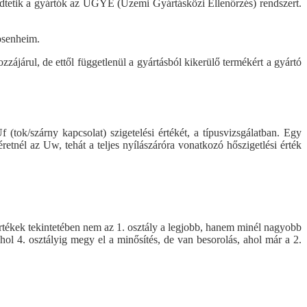
dtetik a gyártók az ÜGYE (Üzemi Gyártásközi Ellenőrzés) rendszert.
osenheim.
zájárul, de ettől függetlenül a gyártásból kikerülő termékért a gyártó
tok/szárny kapcsolat) szigetelési értékét, a típusvizsgálatban. Egy
tnél az Uw, tehát a teljes nyílászáróra vonatkozó hőszigetlési érték
értékek tekintetében nem az 1. osztály a legjobb, hanem minél nagyobb
hol 4. osztályig megy el a minősítés, de van besorolás, ahol már a 2.