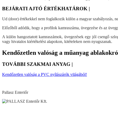
BEJÁRATI AJTÓ ÉRTÉKHATÁROK |
Ud (door) értékekkel nem foglalkozik külön a magyar szabályozás, nem i
Előzőből adódik, hogy a profilok kamraszáma, üvegezése és az üvegp
A külön hangoztatott kamraszámok, üvegezések egy jól csengő szlo
vagy hivatalos kiértékelési alapokon, kitételeken nem nyugszanak.
Kendőzetlen valóság a műanyag ablakokró
TOVÁBBI SZAKMAI ANYAG |
Kendőzetlen valóság a PVC nyílászárók világából!
Pallasz Enteriőr
Visszalépés a főoldalra