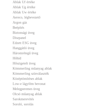
Ablak Uf értéke
Ablak Ug értéke
Ablak Uw értéke
Aereco, légbevezető
Argon gáz
Beépítés
Biztonsági üveg
Díszpanel
Edzett ESG üveg
Hanggátló üveg
Háromrétegű üveg
Hőhíd
Hőszigetelt üveg
Kömmerling műanyag ablak
Kömmerling színválaszték
Középtömítéses ablak
Low-e lágyfém bevonat
Melegperemes üveg
Olcsó műanyag ablak
Sarokmerevítés
Soroló, sorolás