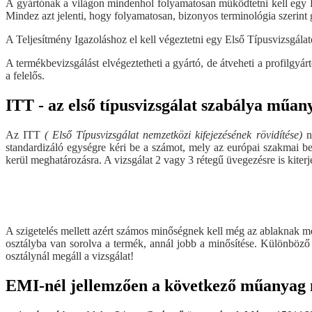
A gyártónak a világon mindenhol folyamatosan működtetni kell egy 
Mindez azt jelenti, hogy folyamatosan, bizonyos terminológia szerint 
A Teljesítmény Igazoláshoz el kell végeztetni egy Első Típusvizsgál
A termékbevizsgálást elvégeztetheti a gyártó, de átveheti a profilgyá
a felelős.
ITT - az első típusvizsgálat szabálya műan
Az ITT
( Első Típusvizsgálat nemzetközi kifejezésének rövidítése)
ne
standardizáló egységre kéri be a számot, mely az európai szakmai be
kerül meghatározásra. A vizsgálat 2 vagy 3 rétegű üvegezésre is kiterj
A szigetelés mellett azért számos minőségnek kell még az ablaknak me
osztályba van sorolva a termék, annál jobb a minősítése. Különböző v
osztálynál megáll a vizsgálat!
EMI-nél jellemzően a következő műanyag n