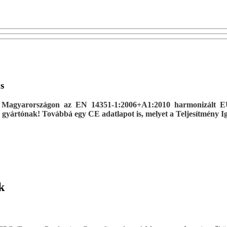
s
g Magyarországon az EN 14351-1:2006+A1:2010 harmonizált EU
 gyártónak! Továbbá egy CE adatlapot is, melyet a Teljesítmény Igaz
k