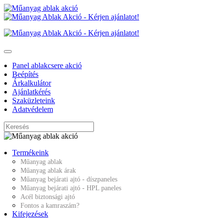
Panel ablakcsere akció
Beépítés
Árkalkulátor
Ajánlatkérés
Szaküzleteink
Adatvédelem
Termékeink
Műanyag ablak
Műanyag ablak árak
Műanyag bejárati ajtó - díszpaneles
Műanyag bejárati ajtó - HPL paneles
Acél biztonsági ajtó
Fontos a kamraszám?
Kifejezések