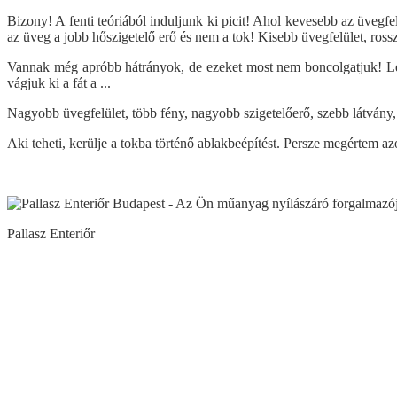
Bizony! A fenti teóriából induljunk ki picit! Ahol kevesebb az üvegf
az üveg a jobb hőszigetelő erő és nem a tok! Kisebb üvegfelület, ross
Vannak még apróbb hátrányok, de ezeket most nem boncolgatjuk! Lény
vágjuk ki a fát a ...
Nagyobb üvegfelület, több fény, nagyobb szigetelőerő, szebb látvány,
Aki teheti, kerülje a tokba történő ablakbeépítést. Persze megértem az
Pallasz Enteriőr
Visszalépés a főoldalra
Műanyag ablak
Műanyag ablak árak
Kömmerling AD 76 műanyag ablak
Fix műanyag ablak árak