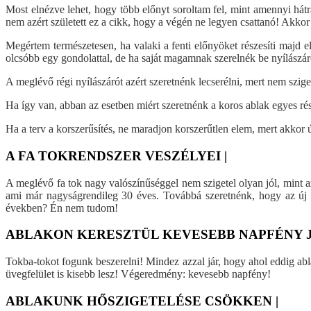
Most elnézve lehet, hogy több előnyt soroltam fel, mint amennyi h
nem azért született ez a cikk, hogy a végén ne legyen csattanó! Akkor 
Megértem természetesen, ha valaki a fenti előnyöket részesíti majd 
olcsóbb egy gondolattal, de ha saját magamnak szerelnék be nyílászár
A meglévő régi nyílászárót azért szeretnénk lecserélni, mert nem sziget
Ha így van, abban az esetben miért szeretnénk a koros ablak egyes ré
Ha a terv a korszerűsítés, ne maradjon korszerűtlen elem, mert akko
A FA TOKRENDSZER VESZÉLYEI |
A meglévő fa tok nagy valószínűséggel nem szigetel olyan jól, mint az
ami már nagyságrendileg 30 éves. Továbbá szeretnénk, hogy az új a
években? Én nem tudom!
ABLAKON KERESZTÜL KEVESEBB NAPFÉNY J
Tokba-tokot fogunk beszerelni! Mindez azzal jár, hogy ahol eddig ab
üvegfelület is kisebb lesz! Végeredmény: kevesebb napfény!
ABLAKUNK HŐSZIGETELÉSE CSÖKKEN |