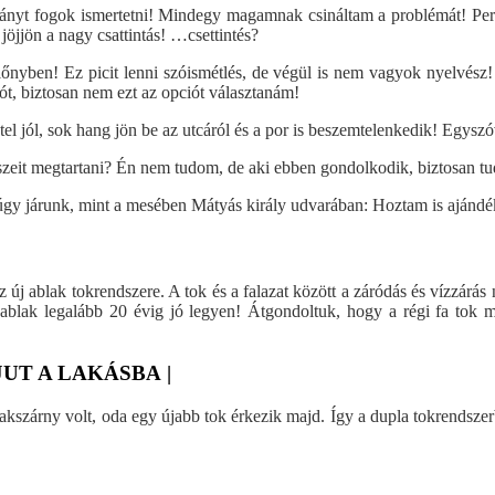
átrányt fogok ismertetni! Mindegy magamnak csináltam a problémát! Pe
jöjjön a nagy csattintás! …csettintés?
előnyben! Ez picit lenni szóismétlés, de végül is nem vagyok nyelvész
ót, biztosan nem ezt az opciót választanám!
el jól, sok hang jön be az utcáról és a por is beszemtelenkedik! Egyszóva
szeit megtartani? Én nem tudom, de aki ebben gondolkodik, biztosan tu
r úgy járunk, mint a mesében Mátyás király udvarában: Hoztam is ajánd
 új ablak tokrendszere. A tok és a falazat között a záródás és vízzárás
blak legalább 20 évig jó legyen! Átgondoltuk, hogy a régi fa tok m
UT A LAKÁSBA |
lakszárny volt, oda egy újabb tok érkezik majd. Így a dupla tokrendsz