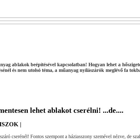
yag ablakok beépítésével kapcsolatban! Hogyan lehet a hőszigetel
sénél és nem utolsó téma, a műanyag nyílászárók meglévő fa tokba
tesen lehet ablakot cserélni! ...de....
ISZOK |
száró cserénél! Fontos szempont a háziasszony szemével nézve, de szak