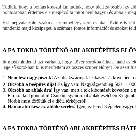
Tudjuk, hogy a bontás kosszal jár, tudjuk, hogy picit zajosabb így ab
pontosabban érdemes-e a meglévő fa tokot bent hagyni és abba a meglé
Ezt megválaszolni szakmai szemmel egyszerű és akár rövidre is zárh
mindenki majd kicsipegeti a számára fontos információt és azokat fel
A FA TOKBA TÖRTÉNŐ ABLAKBEÉPÍTÉS ELŐN
Itt most mindenki azt várhatja, hogy kövér sorokba állnak majd az e
legelső sorokban ki is merítettem az összes szuper előnyt! De azért f
Nem lesz nagy piszok!
Az ablakszárnyak leakasztását követően a z
Olcsóbb a beépítés díja!
Ez így van! Nagyságrendileg 500 - 1 00
Olcsóbb az ablak ára!
Így van, mert a tok kibontását követően a 
Ft-okra kell gondolni! Csupán egy normál ablak esetében 35 gömb f
Norbit most töröltük el a diéta térképéről!
Hamarabb kész az ablakszerelés!
Igen, ez tény! Képtelen vagyok
A FA TOKBA TÖRTÉNŐ ABLAKBEÉPÍTÉS HÁT