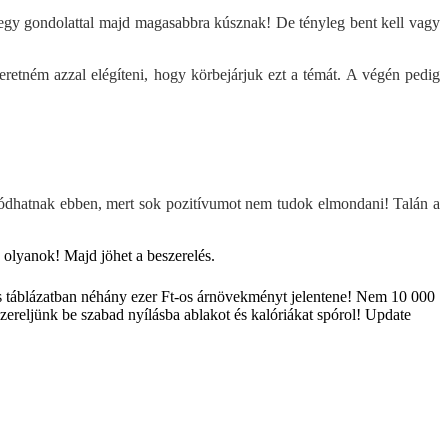
 is egy gondolattal majd magasabbra kúsznak! De tényleg bent kell vagy
retném azzal elégíteni, hogy körbejárjuk ezt a témát. A végén pedig
salódhatnak ebben, mert sok pozitívumot nem tudok elmondani! Talán a
 olyanok! Majd jöhet a beszerelés.
os táblázatban néhány ezer Ft-os árnövekményt jelentene! Nem 10 000
zereljünk be szabad nyílásba ablakot és kalóriákat spórol! Update