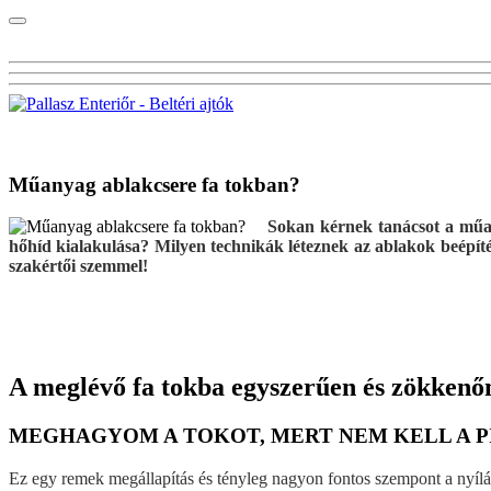
Visszalépés a főoldalra
Műanyag ablakcsere fa tokban?
Sokan kérnek tanácsot a műan
hőhíd kialakulása? Milyen technikák léteznek az ablakok beépíté
szakértői szemmel!
A meglévő fa tokba egyszerűen és zökkenőmen
MEGHAGYOM A TOKOT, MERT NEM KELL A P
Ez egy remek megállapítás és tényleg nagyon fontos szempont a nyílá