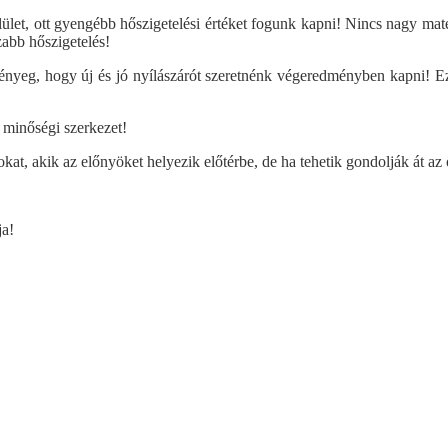
elület, ott gyengébb hőszigetelési értéket fogunk kapni! Nincs nagy m
zabb hőszigetelés!
eg, hogy új és jó nyílászárót szeretnénk végeredményben kapni! Ezér
 minőségi szerkezet!
okat, akik az előnyöket helyezik előtérbe, de ha tehetik gondolják át az
Műanyag bejárati ajtó - díszpaneles
Műanyag bejá