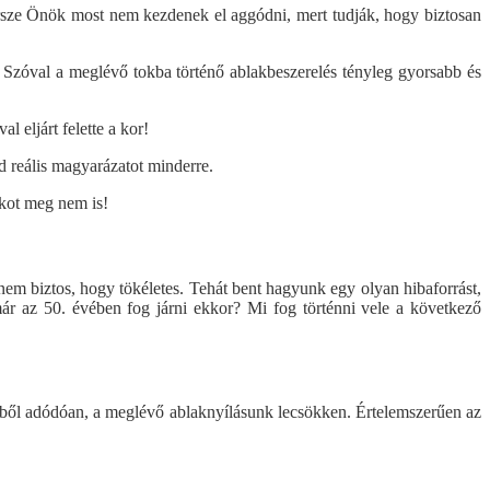
rsze Önök most nem kezdenek el aggódni, mert tudják, hogy biztosan
! Szóval a meglévő tokba történő ablakbeszerelés tényleg gyorsabb és
l eljárt felette a kor!
d reális magyarázatot minderre.
ékot meg nem is!
 nem biztos, hogy tökéletes. Tehát bent hagyunk egy olyan hibaforrást,
ár az 50. évében fog járni ekkor? Mi fog történni vele a következő
erből adódóan, a meglévő ablaknyílásunk lecsökken. Értelemszerűen az