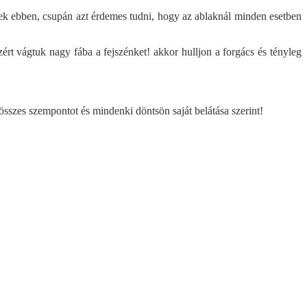
atek ebben, csupán azt érdemes tudni, hogy az ablaknál minden esetben
t vágtuk nagy fába a fejszénket! akkor hulljon a forgács és tényleg
 összes szempontot és mindenki döntsön saját belátása szerint!
rati ajtó - HPL paneles
Acél biztonsági ajtó
Fontos a kamraszám?