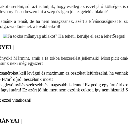
lakot cserélni, sőt azt is tudjuk, hogy esetleg az ezzel járó költségek
vő nyílásba beszerelni a szép és igen jól szigetelő ablakot?
atnánk a témát, de ha nem haragszanak, azért a kíváncsiságukat ki sze
dolgozva döntenek a továbbiakról!
YEI |
lőnyök! Mármint, amik a fa tokba beszerelést jellemzik! Most picit c
ussunk neki még egyszer!
sanérokat kell levágni és maximum az osztókat lefűrészelni, ha vannak
2
0 Ft/m
díjról beszélünk most!
meglévő nyílás szélesebb és magasabb is lenne! Ez pedig egy ármátrix
agyi árára! Ez azért jó hír, mert nem eszünk cukrot, így nem hízunk! S
 ezzel vitatkozni!
RÁNYAI |