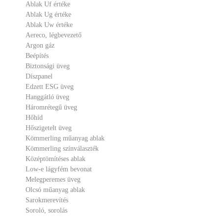
Ablak Uf értéke
Ablak Ug értéke
Ablak Uw értéke
Aereco, légbevezető
Argon gáz
Beépítés
Biztonsági üveg
Díszpanel
Edzett ESG üveg
Hanggátló üveg
Háromrétegű üveg
Hőhíd
Hőszigetelt üveg
Kömmerling műanyag ablak
Kömmerling színválaszték
Középtömítéses ablak
Low-e lágyfém bevonat
Melegperemes üveg
Olcsó műanyag ablak
Sarokmerevítés
Soroló, sorolás