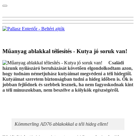
Visszalépés a főoldalra
Műanyag ablakkal téliesítés - Kutya jó soruk van!
Családi
házunk nyílászáró beruházását követően elgondolkodtam azon,
hogy tudnám németjuhász kutyáimat megvédeni a téli hidegtől.
Kutyáimat szeretem biztonságban tudni a hideg időben is. Ők is
jobban fejlődnek és szebbek lesznek, ha nem fagyoskodnak kint
a téli mínuszokban, nem beszélve a kölykök egészségéről.
Kömmerling AD76 ablakokkal a téli hideg ellen!