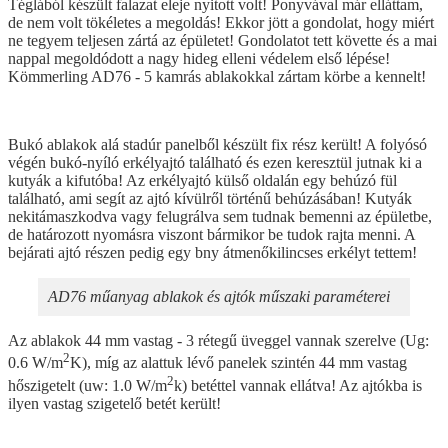
Téglából készült falazat eleje nyitott volt! Ponyvával már elláttam,
de nem volt tökéletes a megoldás! Ekkor jött a gondolat, hogy miért
ne tegyem teljesen zártá az épületet! Gondolatot tett követte és a mai
nappal megoldódott a nagy hideg elleni védelem első lépése!
Kömmerling AD76 - 5 kamrás ablakokkal zártam körbe a kennelt!
Bukó ablakok alá stadúr panelből készült fix rész került! A folyósó
végén bukó-nyíló erkélyajtó található és ezen keresztül jutnak ki a
kutyák a kifutóba! Az erkélyajtó külső oldalán egy behúzó fül
található, ami segít az ajtó kívülről történű behúzásában! Kutyák
nekitámaszkodva vagy felugrálva sem tudnak bemenni az épületbe,
de határozott nyomásra viszont bármikor be tudok rajta menni. A
bejárati ajtó részen pedig egy bny átmenőkilincses erkélyt tettem!
AD76 műanyag ablakok és ajtók műszaki paraméterei
Az ablakok 44 mm vastag - 3 rétegű üveggel vannak szerelve (Ug:
2
0.6 W/m
K), míg az alattuk lévő panelek szintén 44 mm vastag
2
hőszigetelt (uw: 1.0 W/m
k) betéttel vannak ellátva! Az ajtókba is
ilyen vastag szigetelő betét került!