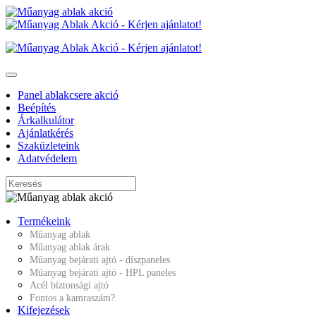
Panel ablakcsere akció
Beépítés
Árkalkulátor
Ajánlatkérés
Szaküzleteink
Adatvédelem
Termékeink
Műanyag ablak
Műanyag ablak árak
Műanyag bejárati ajtó - díszpaneles
Műanyag bejárati ajtó - HPL paneles
Acél biztonsági ajtó
Fontos a kamraszám?
Kifejezések