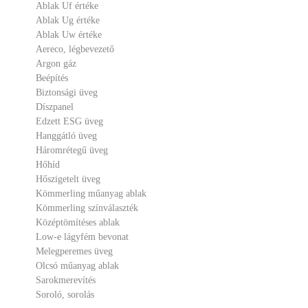
Ablak Uf értéke
Ablak Ug értéke
Ablak Uw értéke
Aereco, légbevezető
Argon gáz
Beépítés
Biztonsági üveg
Díszpanel
Edzett ESG üveg
Hanggátló üveg
Háromrétegű üveg
Hőhíd
Hőszigetelt üveg
Kömmerling műanyag ablak
Kömmerling színválaszték
Középtömítéses ablak
Low-e lágyfém bevonat
Melegperemes üveg
Olcsó műanyag ablak
Sarokmerevítés
Soroló, sorolás