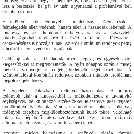
minőség rovására megy és nem biztos, hogy összességében olcsó
lesz a beszerzés, ha pár év után ugyanazzal a problémával kell
szembenéznünk.
A redőnyök több előnnyel is rendelkeznek. Nem csak a
felmelegedés ellen védenek, hanem télen is hasznosak lehetnek. A
műanyag és az alumínium redőnyök is kiváló hőszigetelő
tulajdonságokkal rendelkeznek. Ezért a télen a fűtésszámla
csökkenéséhez is hozzájárulnak. Az erős alumínium redőnyök pedig
a betörők ellen is védelmet nyújtanak.
Több típusuk is a kínálatunk részét képezi, és egyesek extra
kiegészítőkkel is megrendelhetők. A nyári hónapok során a meleg
mellett a szúnyogok is rengeteg kellemetlenséget okozhatnak. A
szúnyoghálóval kombinált redőnyök azonban mindkét problémára
megoldást jelentenek.
A kényelem is fokozható a redőnyök használatával. A motoros
redőnyök akár a karosszékből is működtethetők a távirányító
segítségével, de különböző érzékelőkkel felszerelve akár teljesen
önműködővé is tehetők. Mind az alumínium, mind a műanyag
redőnyök esetében megkülönböztethetünk külső tokos, vakolható
tokos és ráépíthető tokos szerkezeteket. Ezek mind más-más
előnnyel rendelkeznek, és az áruk is eltérő lehet.
Azonban mielőtt belevágunk a redőnyök olcsón történő