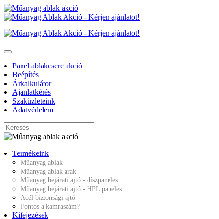
Panel ablakcsere akció
Beépítés
Árkalkulátor
Ajánlatkérés
Szaküzleteink
Adatvédelem
Termékeink
Műanyag ablak
Műanyag ablak árak
Műanyag bejárati ajtó - díszpaneles
Műanyag bejárati ajtó - HPL paneles
Acél biztonsági ajtó
Fontos a kamraszám?
Kifejezések