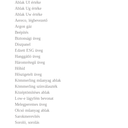
Ablak Uf értéke
Ablak Ug értéke
Ablak Uw értéke
Aereco, légbevezető
Argon gáz
Beépítés
Biztonsági üveg
Díszpanel
Edzett ESG üveg
Hanggátló üveg
Háromrétegű üveg
Hőhíd
Hőszigetelt üveg
Kömmerling műanyag ablak
Kömmerling színválaszték
Középtömítéses ablak
Low-e lágyfém bevonat
Melegperemes üveg
Olcsó műanyag ablak
Sarokmerevítés
Soroló, sorolás