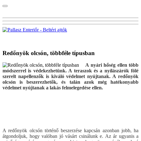
Visszalépés a főoldalra
Redőnyök olcsón, többféle típusban
A nyári hőség ellen több
módszerrel is védekezhetünk. A teraszok és a nyílászárók fölé
szerelt napellenzők is kiváló védelmet nyújtanak. A redőnyök
olcsón is beszerezhetők, és talán azok még hatékonyabb
védelmet nyújtanak a lakás felmelegedése ellen.
A redőnyök olcsón történő beszerzése kapcsán azonban jobb, ha
átgondoljuk, hogy valóban jó vásárt csinálunk e. Az ár ugyanis a