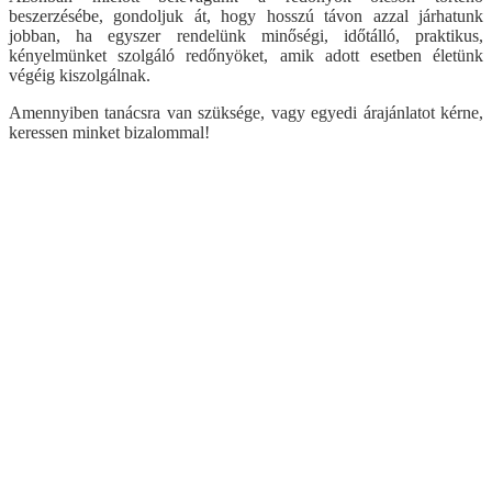
beszerzésébe, gondoljuk át, hogy hosszú távon azzal járhatunk
jobban, ha egyszer rendelünk minőségi, időtálló, praktikus,
kényelmünket szolgáló redőnyöket, amik adott esetben életünk
végéig kiszolgálnak.
Amennyiben tanácsra van szüksége, vagy egyedi árajánlatot kérne,
keressen minket bizalommal!
Visszalépés a főoldalra
Műanyag ablak
Kömmerling AD 76 műanyag ablak
Kömmerling MD88 Plusz
Kömmerling ALU MD82
Kömmerling ALU MD94
Panel ablakcsere akció
Kömmerling Futur 70
Ablak árszámoló
Dokumentumtár
Panel ablakcsere akció
Műanyag ablak akció
Kömmerling MD88
Ablak árszámoló
Termékkísérő dokumentum