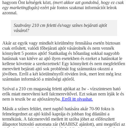
hagyom Önt kétségek közt,
(mert akkor azt gondolná, hogy ez csak
egy marketingfogás)
ezért pár fontos szakmai információt leírok
azonnal.
Szabvány 210 cm feletti és/vagy színes bejárati ajtót
vásárol?
Akár az egyik vagy mindkét körülmény fennálása esetén biztosan
csak erősített, valódi főbejárati ajtót vásárolnék és nem vennék
könnyített 5 pontos ajtót! Statikailag és hőtanilag sokkal nagyobb
hatásnak van kitéve az ajtó ilyen esetekben és ezeket a hatásokat le
kellene követnie a szerkezetnek! Egy könnyített és nem megfelelően
merevített bejárati ajtó sok problémát fog számunkra okozni a
jövőben. Erről a két körülményről röviden írok, mert lent még lesz
számtalan információ a minőségi ajtóról.
Szóval a 210 cm magasság feletti ajtókat az Iw - vízszintesen ható
erők miatt merevíteni kell falcmerevítővel. Ezt sokan nem írják le és
nem is teszik be az ajtószárnyba.
Erről itt olvashat.
Másik a színes felület, mert naphő hatására akár 70-90 fokra is
felmelegednet az ajtó külső kaprája és jobban fog dilatálni a
termékünk. A falcmerevítő mellett itt szóba jöhet az előfeszített
állapotot biztosító automata zár (MABISZ ajánlott), ami megelőzi az