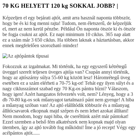
70 KG HELYETT 120 kg SOKKAL JOBB? |
Képzeljen el egy bejárati ajtót, amit arra használ naponta többször,
hogy be és ki fog menni rajta! Tudom, nem életszerű, de képzeljük
el, mert az nem kerül pénzbe. Például Ön naponta ötször ki és ötször
be fogja csukni az ajtót. Ez napi minimum 10 ciklus. 365 nap alatt
ez a szám már 3 650 ciklus. Ha többen laknak a háztartásban, akkor
ennek megfelelően szorozható mindez!
Fokozzuk az izgalmakat. Mi történik, ha egy egyszerű kétrétegű
üveggel szerelt teljesen üveges ajtója van? Csupán annyi történik,
hogy az ajtószárny súlya 55-60 kg között lesz! Háromrétegű üveg
esetében ez a szám elérheti a 70-75 kg-ot! Tehát egy ilyen súlyt és a
nagy ciklusszámot szabad egy 70 Kg-os pántra bízni? Válaszom,
hogy igen! Azért hangzatos felvezetés volt, nem? Lényeg, hogy a 3
db 70-80 kg-os sok műanyagot tartalmazó pánt nem gyenge! A hiba
a műanyag szóban van! Az ajtó elállítódik többször és a műanyag
állítócsavarok elkopnak majd szépen és nem lehet azokat állítani!
Nem mondom, hogy napi hiba, de cseréltünk azért már pántokat!
Ezzel szemben a belső fém alkatrészek nem kopnak majd olyan
ütemben, így az ajtó tovább fog működni! Íme a jó recept! Végy egy
acélpántos ajtót......