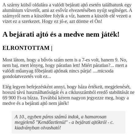
A szárny külső oldalára a valódi bejárati ajtó esetén találhatunk egy
alumínium vízvetőt, ami az esővíz elvezetésében nyújt segítséget. A
szárnyról nem a küszöbre folyik a víz, hanem a küszöb elé vezeti a
vizet ez a szerkezet. Hogy ez jó-e, azt döntse el Ön!
A bejárati ajtó és a medve nem játék!
ELRONTOTTAM |
Most látom, hogy a bűvös szám nem is a 7-es volt, hanem 9. No,
nem baj, mert lényeg, hogy páratlan lett! Miért páratlan?... mert a
valódi műanyag főbejárati ajtónak nincs párja! ....micsoda
gondolatvezetés volt ez...
Elég legyen befejezésként annyi, hogy háza értékeit, megjelenését,
hosszú távú használhatóságát és a ciklusszámból eredő stabilitását ne
69 900 Ft-ra bízza. Továbbá kérem nagyon jegyezze meg, hogy a
medve és a bejárati ajtó nem játék!
A 10., egyben páros számú indok, a hamarosan
megjelenő "Kendőzetlenül" - a bejárati ajtókról - c.
kiadványban olvasható!