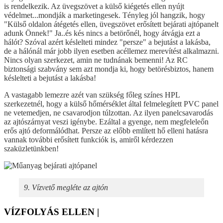
is rendelkezik. Az üvegszövet a külső kiégetés ellen nyújt
védelmet...mondják a marketingesek. Tényleg jól hangzik, hogy
"Külső oldalon átégetés ellen, üvegszövet erősített bejárati ajtópanelt
adunk Önnek!" Ja..és kés nincs a betörőnél, hogy átvágja ezt a
hálót? Szóval azért késlelteti mindez "persze" a bejutást a lakásba,
de a hálónál már jobb ilyen esetben acéllemez merevítést alkalmazni.
Nincs olyan szerkezet, amin ne tudnának bemenni! Az RC
biztonsági szabvány sem azt mondja ki, hogy betörésbiztos, hanem
késlelteti a bejutást a lakásba!
A vastagabb lemezre azét van szükség főleg színes HPL
szerkezetnél, hogy a külső hőmérséklet által felmelegített PVC panel
ne vetemedjen, ne csavarodjon túlzottan. Az ilyen panelcsavarodás
az ajtószárnyat veszi igénybe. Ezáltal a gyenge, nem megfeleleőn
erős ajtó deformálódhat. Persze az előbb említett hő elleni hatásra
vannak további erősített funkciók is, amiről kérdezzen
szaküzletünkben!
9. Vízvető megléte az ajtón
VÍZFOLYÁS ELLEN |