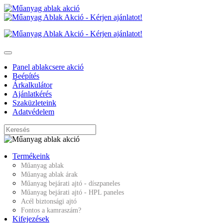
Panel ablakcsere akció
Beépítés
Árkalkulátor
Ajánlatkérés
Szaküzleteink
Adatvédelem
Termékeink
Műanyag ablak
Műanyag ablak árak
Műanyag bejárati ajtó - díszpaneles
Műanyag bejárati ajtó - HPL paneles
Acél biztonsági ajtó
Fontos a kamraszám?
Kifejezések