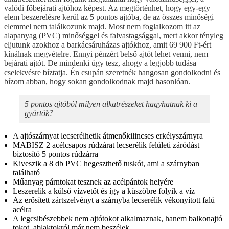
valódi főbejárati ajtóhoz képest. Az megtörténhet, hogy egy-egy
elem beszerelésre kerül az 5 pontos ajtóba, de az összes minőségi
elemmel nem találkozunk majd. Most nem foglalkozom itt az
alapanyag (PVC) minőséggel és falvastagsággal, mert akkor tényleg
eljutunk azokhoz a barkácsáruházas ajtókhoz, amit 69 900 Ft-ért
kínálnak megvételre. Ennyi pénzért belső ajtót lehet venni, nem
bejárati ajtót. De mindenki úgy tesz, ahogy a legjobb tudása
cselekvésre bíztatja. Én csupán szeretnék hangosan gondolkodni és
bízom abban, hogy sokan gondolkodnak majd hasonlóan.
5 pontos ajtóból milyen alkatrészeket hagyhatnak ki a
gyártók?
A ajtószárnyat lecserélhetik átmenőkilincses erkélyszárnyra
MABISZ 2 acélcsapos rúdzárat lecserélik felületi záródást
biztosító 5 pontos rúdzárra
Kiveszik a 8 db PVC hegeszthető tuskót, ami a szárnyban
található
Műanyag párntokat tesznek az acélpántok helyére
Leszerelik a külső vízvetőt és így a küszöbre folyik a víz
Az erősített zártszelvényt a szárnyba lecserélik vékonyított falú
acélra
A legcsibészebbek nem ajtótokot alkalmaznak, hanem balkonajtó
tokot, ablaktokról már nem beszélek