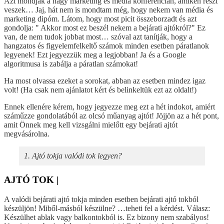
Azt mondják a nagy marketing és média konferencián, amiken részt
veszek… Jaj, hát nem is mondtam még, hogy nekem van média és
marketing dipóm. Látom, hogy most picit összeborzadt és azt
gondolja: " Akkor most ez beszél nekem a bejárati ajtókról?" Ez
van, de nem tudok jobbat most… szóval azt tanítják, hogy a
hangzatos és figyelemfelkeltő számok minden esetben páratlanok
legyenek! Ezt jegyezzük meg a legjobban! Ja és a Google
algoritmusa is zabálja a páratlan számokat!
Ha most olvassa ezeket a sorokat, abban az esetben mindez igaz
volt! (Ha csak nem ajánlatot kért és belinkeltük ezt az oldalt!)
Ennek ellenére kérem, hogy jegyezze meg ezt a hét indokot, amiért
száműzze gondolatából az olcsó műanyag ajtót! Jöjjön az a hét pont,
amit Önnek meg kell vizsgálni mielőtt egy bejárati ajtót
megvásárolna.
1. Ajtó tokja valódi tok legyen?
AJTÓ TOK |
A valódi bejárati ajtó tokja minden esetben bejárati ajtó tokból
készüljön! Miből-másból készülne? …teheti fel a kérdést. Válasz:
Készülhet ablak vagy balkontokból is. Ez bizony nem szabályos!