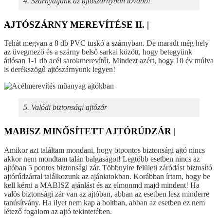
4. Szárnyaljunk az ajtószárnyban tovább!
AJTÓSZÁRNY MEREVÍTÉSE II. |
Tehát megvan a 8 db PVC tuskó a szárnyban. De maradt még hely
az üvegmező és a szárny belső sarkai között, hogy betegyünk
átlósan 1-1 db acél sarokmerevítőt. Mindezt azért, hogy 10 év múlva
is derékszögű ajtószárnyunk legyen!
5. Valódi biztonsági ajtózár
MABISZ MINŐSÍTETT AJTÓRÚDZÁR |
Amikor azt találtam mondani, hogy ötpontos biztonsági ajtó nincs
akkor nem mondtam talán balgaságot! Legtöbb esetben nincs az
ajtóban 5 pontos biztonsági zár. Többnyire felületi záródást biztosító
ajtórúdzárral találkozunk az ajánlatokban. Korábban írtam, hogy be
kell kérni a MABISZ ajánlást és az elmonmd majd mindent! Ha
valós biztonsági zár van az ajtóban, abban az esetben lesz minderre
tanúsítvány. Ha ilyet nem kap a boltban, abban az esetben ez nem
létező fogalom az ajtó tekintetében.