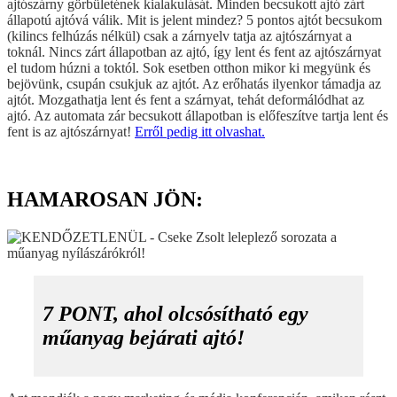
ajtószárny görbületének kialakulását. Minden becsukott ajtó zárt
állapotú ajtóvá válik. Mit is jelent mindez? 5 pontos ajtót becsukom
(kilincs felhúzás nélkül) csak a zárnyelv tatja az ajtószárnyat a
toknál. Nincs zárt állapotban az ajtó, így lent és fent az ajtószárnyat
el tudom húzni a toktól. Sok esetben otthon mikor ki megyünk és
bejövünk, csupán csukjuk az ajtót. Az erőhatás ilyenkor támadja az
ajtót. Mozgathatja lent és fent a szárnyat, tehát deformálódhat az
ajtó. Az automata zár becsukott állapotban is előfeszítve tartja lent és
fent is az ajtószárnyat!
Erről pedig itt olvashat.
HAMAROSAN JÖN:
7 PONT, ahol olcsósítható egy
műanyag bejárati ajtó!