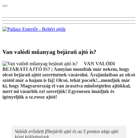
Visszalépés a főoldalra
Van valódi műanyag bejárati ajtó is?
VAN VALÓDI
BEJÁRATI AJTÓ IS? | Annyian mondták már nekem, hogy
olcsó bejárati ajtót szeretnének vásárolni. Árajánlatban az olcsó
szótól már a hajam is fáj! Olcsó, tehát pocsék!...mondjuk már
ki, hogy Magyarország el van árasztva minőségtelen ajtókkal,
mert mi vásárlók ezt szeretjük! Egyenesen imádjuk és
igényeljük a sz.rossz ajtót!
Valódi erősített főbejáríti ajtó és az 5 pontos alap ajtó
közti különbségek