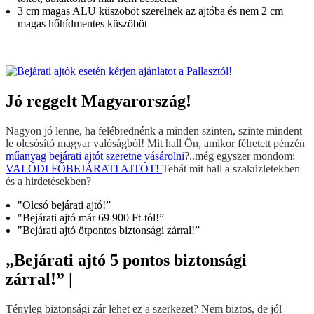
3 cm magas ALU küszöböt szerelnek az ajtóba és nem 2 cm
magas hőhídmentes küszöböt
Jó reggelt Magyarország!
Nagyon jó lenne, ha felébrednénk a minden szinten, szinte mindent
le olcsósító magyar valóságból! Mit hall Ön, amikor félretett pénzén
műanyag bejárati ajtót szeretne vásárolni
?..még egyszer mondom:
VALÓDI FŐBEJÁRATI AJTÓT!
Tehát mit hall a szaküzletekben
és a hirdetésekben?
"Olcsó bejárati ajtó!”
"Bejárati ajtó már 69 900 Ft-tól!”
"Bejárati ajtó ötpontos biztonsági zárral!”
„Bejárati ajtó 5 pontos biztonsági
zárral!” |
Tényleg biztonsági zár lehet ez a szerkezet? Nem biztos, de jól