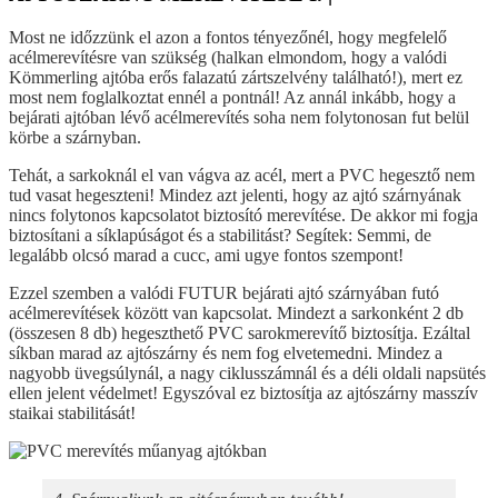
Most ne időzzünk el azon a fontos tényezőnél, hogy megfelelő
acélmerevítésre van szükség (halkan elmondom, hogy a valódi
Kömmerling ajtóba erős falazatú zártszelvény található!), mert ez
most nem foglalkoztat ennél a pontnál! Az annál inkább, hogy a
bejárati ajtóban lévő acélmerevítés soha nem folytonosan fut belül
körbe a szárnyban.
Tehát, a sarkoknál el van vágva az acél, mert a PVC hegesztő nem
tud vasat hegeszteni! Mindez azt jelenti, hogy az ajtó szárnyának
nincs folytonos kapcsolatot biztosító merevítése. De akkor mi fogja
biztosítani a síklapúságot és a stabilitást? Segítek: Semmi, de
legalább olcsó marad a cucc, ami ugye fontos szempont!
Ezzel szemben a valódi FUTUR bejárati ajtó szárnyában futó
acélmerevítések között van kapcsolat. Mindezt a sarkonként 2 db
(összesen 8 db) hegeszthető PVC sarokmerevítő biztosítja. Ezáltal
síkban marad az ajtószárny és nem fog elvetemedni. Mindez a
nagyobb üvegsúlynál, a nagy ciklusszámnál és a déli oldali napsütés
ellen jelent védelmet! Egyszóval ez biztosítja az ajtószárny masszív
staikai stabilitását!