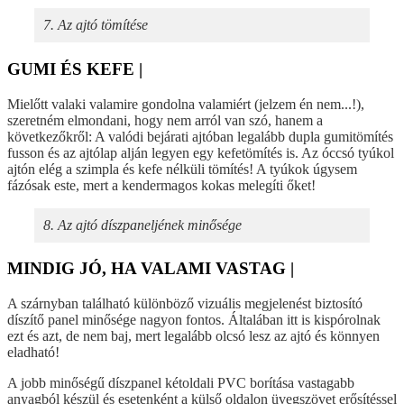
7. Az ajtó tömítése
GUMI ÉS KEFE |
Mielőtt valaki valamire gondolna valamiért (jelzem én nem...!),
szeretném elmondani, hogy nem arról van szó, hanem a
következőkről: A valódi bejárati ajtóban legalább dupla gumitömítés
fusson és az ajtólap alján legyen egy kefetömítés is. Az óccsó tyúkol
ajtón elég a szimpla és kefe nélküli tömítés! A tyúkok úgysem
fázósak este, mert a kendermagos kokas melegíti őket!
8. Az ajtó díszpaneljének minősége
MINDIG JÓ, HA VALAMI VASTAG |
A szárnyban található különböző vizuális megjelenést biztosító
díszítő panel minősége nagyon fontos. Általában itt is kispórolnak
ezt és azt, de nem baj, mert legalább olcsó lesz az ajtó és könnyen
eladható!
A jobb minőségű díszpanel kétoldali PVC borítása vastagabb
anyagból készül és esetenként a külső oldalon üvegszövet erősítéssel