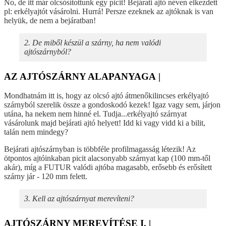
No, de itt már olcsósítottunk egy picit! Bejárati ajtó néven elkezdett
pl: erkélyajtót vásárolni. Hurrá! Persze ezeknek az ajtóknak is van
helyük, de nem a bejáratban!
2. De miből készül a szárny, ha nem valódi
ajtószárnyból?
AZ AJTÓSZÁRNY ALAPANYAGA |
Mondhatnám itt is, hogy az olcsó ajtó átmenőkilincses erkélyajtó
szárnyból szerelik össze a gondoskodó kezek! Igaz vagy sem, járjon
utána, ha nekem nem hinné el. Tudja...erkélyajtó szárnyat
vásárolunk majd bejárati ajtó helyett! Idd ki vagy vidd ki a bilit,
talán nem mindegy?
Bejárati ajtószárnyban is többféle profilmagasság létezik! Az
ötpontos ajtóinkaban picit alacsonyabb szárnyat kap (100 mm-től
akár), míg a FUTUR valódi ajtóba magasabb, erősebb és erősített
szárny jár - 120 mm felett.
3. Kell az ajtószárnyat merevíteni?
AJTÓSZÁRNY MEREVÍTÉSE I. |