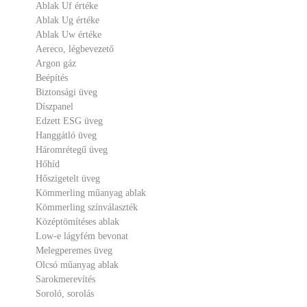
Ablak Uf értéke
Ablak Ug értéke
Ablak Uw értéke
Aereco, légbevezető
Argon gáz
Beépítés
Biztonsági üveg
Díszpanel
Edzett ESG üveg
Hanggátló üveg
Háromrétegű üveg
Hőhíd
Hőszigetelt üveg
Kömmerling műanyag ablak
Kömmerling színválaszték
Középtömítéses ablak
Low-e lágyfém bevonat
Melegperemes üveg
Olcsó műanyag ablak
Sarokmerevítés
Soroló, sorolás