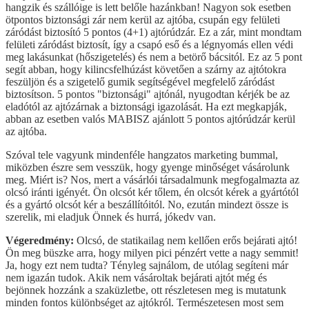
hangzik és szállóige is lett belőle hazánkban! Nagyon sok esetben
ötpontos biztonsági zár nem kerül az ajtóba, csupán egy felületi
záródást biztosító 5 pontos (4+1) ajtórúdzár. Ez a zár, mint mondtam
felületi záródást biztosít, így a csapó eső és a légnyomás ellen védi
meg lakásunkat (hőszigetelés) és nem a betörő bácsitól. Ez az 5 pont
segít abban, hogy kilincsfelhúzást követően a szárny az ajtótokra
feszüljön és a szigetelő gumik segítségével megfelelő záródást
biztosítson. 5 pontos "biztonsági" ajtónál, nyugodtan kérjék be az
eladótól az ajtózárnak a biztonsági igazolását. Ha ezt megkapják,
abban az esetben valós MABISZ ajánlott 5 pontos ajtórúdzár kerül
az ajtóba.
Szóval tele vagyunk mindenféle hangzatos marketing bummal,
miközben észre sem vesszük, hogy gyenge minőséget vásárolunk
meg. Miért is? Nos, mert a vásárlói társadalmunk megfogalmazta az
olcsó iránti igényét. Ön olcsót kér tőlem, én olcsót kérek a gyártótól
és a gyártó olcsót kér a beszállítóitól. No, ezután mindezt össze is
szerelik, mi eladjuk Önnek és hurrá, jókedv van.
Végeredmény:
Olcsó, de statikailag nem kellően erős bejárati ajtó!
Ön meg büszke arra, hogy milyen pici pénzért vette a nagy semmit!
Ja, hogy ezt nem tudta? Tényleg sajnálom, de utólag segíteni már
nem igazán tudok. Akik nem vásároltak bejárati ajtót még és
bejönnek hozzánk a szaküzletbe, ott részletesen meg is mutatunk
minden fontos különbséget az ajtókról. Természetesen most sem