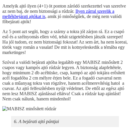
Amelyik ajtó ilyen (4+1) öt ponton záródó szerkezettel van szerelve
az nem baj, de nem biztonsági a rúdzár.
Ilyen zárral szerelik a
mellékbejárati ajtókat is
, amik jó minőségűek, de még nem valódi
főbejárati ajtók!
Az 5 pont azt segíti, hogy a szárny a tokra jól zárjon rá. Ez a csapó
eső és a szélnyomás ellen véd, tehát szigetelésben játszik szerepet!
Ha jól tudom, ez nem biztonsági fokozat! Az sem árt, ha nem koreai,
török vagy román a vasalat! De mit is kotnyeleskedik a témába egy
marketinges!
Szóval a valódi bejárati ajtóba legalább egy MABISZ minősített 2
csapos vagy kampós ajtó rúdzár legyen. A biztonság alapfeltétele,
hogy minimum 2 db acéltüske, csap, kampó az ajtó tokjára erősített
acél fogadóba 2 cm mélyre érjen bele. Ez a fogadó csavarral nem
csak a műanyag tokra van rögzítve, hanem acélmerevítésig hatol a
csavar. Az ajtó felfeszítésben nyújt védelmet. De ettől az egész ajtó
nem lesz MABISZ ajánlással ellátva! Csak a rúdzár kap ajánlást!
Nem csak nálunk, hanem mindenhol!
6. A bejárati ajtó pántjai