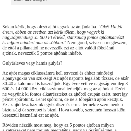
Sokan kérik, hogy olcsó ajtót tegyek az árajánlatba.
"Oké! Ha jól
értem, ebben az esetben azt kérik tőlem, hogy vegyek ki
nagyságrendileg 35 000 Ft értékű, statikailag fontos ajtóalkatrészt
és adjam mindezt oda olcsóbban."
Nem gond, szívesen megteszem,
de ettől a pillanattól ne nevezzük ezt az ajtót valódi főbejárati
ajtónak, nevezzük 5 pontos ajtónak inkább.
Gulyásleves vagy hamis gulyás?
Az ajtót magas ciklusszámra kell tervezni és ehhez minőségi
alpanyagokra van szükség! Az ajtót naponta legalább tízszer, de akár
30-40 alkalommal is használjuk. Egy évre vetítve nagyságrendileg 3
600 és 14 000 közti ciklisszámmal terheljük meg az ajtónkat. Ezért
ne vegyünk ki fontos alkatrészteket az ajtóból csupán azért, mert így
pémzt spórolunk. Lehet spórolni, de ne a főbejárati ajtón kezdjük.
Ez az ajtó lesz házunk egyik dísze és erre a termékre szeretnénk a
biztonsági őr szerepet is bízni. Hova tovább, szeretnén hosszú időn
keresztül használni ezt az ajtót.
Röviden nézzük most meg, hogy az 5 pontos ajtóban milyen
alkatrészeket nem fogunk megtalálnai nagy valószínűséggel, a