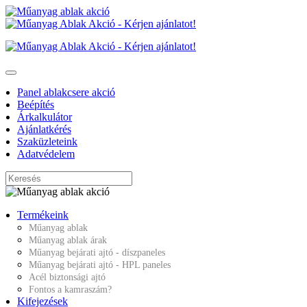
Panel ablakcsere akció
Beépítés
Árkalkulátor
Ajánlatkérés
Szaküzleteink
Adatvédelem
Termékeink
Műanyag ablak
Műanyag ablak árak
Műanyag bejárati ajtó - díszpaneles
Műanyag bejárati ajtó - HPL paneles
Acél biztonsági ajtó
Fontos a kamraszám?
Kifejezések