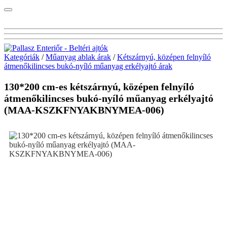
Kategóriák
/
Műanyag ablak árak
/
Kétszárnyú, középen felnyíló
átmenőkilincses bukó-nyíló műanyag erkélyajtó árak
130*200 cm-es kétszárnyú, középen felnyíló
átmenőkilincses bukó-nyíló műanyag erkélyajtó
(MAA-KSZKFNYAKBNYMEA-006)