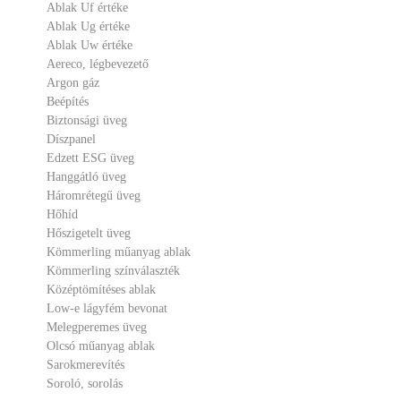
Ablak Uf értéke
Ablak Ug értéke
Ablak Uw értéke
Aereco, légbevezető
Argon gáz
Beépítés
Biztonsági üveg
Díszpanel
Edzett ESG üveg
Hanggátló üveg
Háromrétegű üveg
Hőhíd
Hőszigetelt üveg
Kömmerling műanyag ablak
Kömmerling színválaszték
Középtömítéses ablak
Low-e lágyfém bevonat
Melegperemes üveg
Olcsó műanyag ablak
Sarokmerevítés
Soroló, sorolás