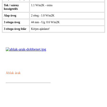
Tok / szárny
1.1 W/m2K - extra
hoszigetelés
Alap üveg
2 réteg - 1.0 W/m2K
3 rétegu üveg
44 mm - Ug: 0.6 W/m2K
3 rétegu üveg felár
Kérjen ajánlatot!
Ablak árak
Műanyag ablak
Kömmerling AD 76 műanyag ablak