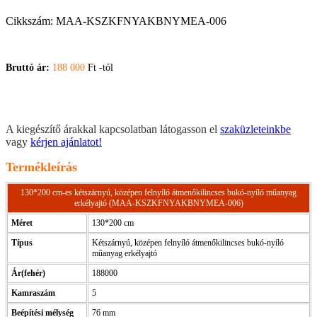
Cikkszám:
MAA-KSZKFNYAKBNYMEA-006
Bruttó ár:
188 000
Ft -tól
A kiegészítő árakkal kapcsolatban látogasson el
szaküzleteinkbe
vagy
kérjen ajánlatot!
Termékleírás
130*200 cm-es kétszárnyú, középen felnyíló átmenőkilincses bukó-nyíló műanyag
erkélyajtó (MAA-KSZKFNYAKBNYMEA-006)
Méret
130*200 cm
Típus
Kétszárnyú, középen felnyíló átmenőkilincses bukó-nyíló
műanyag erkélyajtó
Ár(fehér)
188000
Kamraszám
5
Beépítési mélység
76 mm