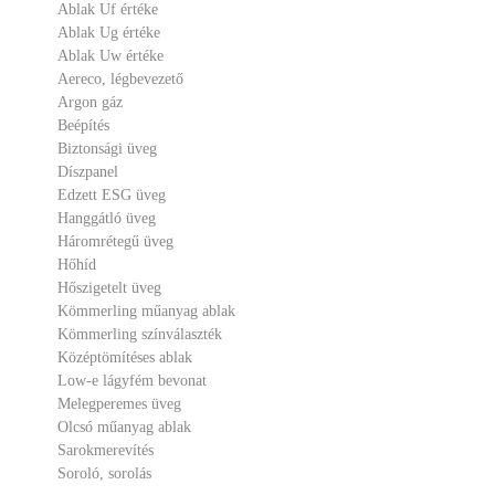
Ablak Uf értéke
Ablak Ug értéke
Ablak Uw értéke
Aereco, légbevezető
Argon gáz
Beépítés
Biztonsági üveg
Díszpanel
Edzett ESG üveg
Hanggátló üveg
Háromrétegű üveg
Hőhíd
Hőszigetelt üveg
Kömmerling műanyag ablak
Kömmerling színválaszték
Középtömítéses ablak
Low-e lágyfém bevonat
Melegperemes üveg
Olcsó műanyag ablak
Sarokmerevítés
Soroló, sorolás