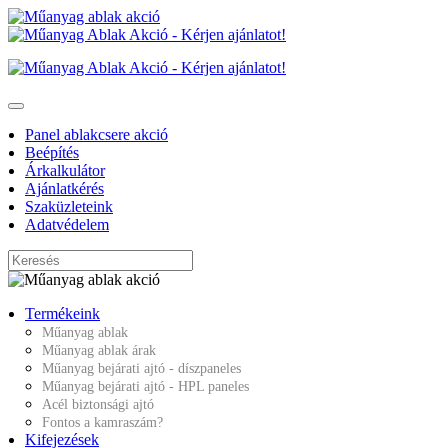
Panel ablakcsere akció
Beépítés
Árkalkulátor
Ajánlatkérés
Szaküzleteink
Adatvédelem
Termékeink
Műanyag ablak
Műanyag ablak árak
Műanyag bejárati ajtó - díszpaneles
Műanyag bejárati ajtó - HPL paneles
Acél biztonsági ajtó
Fontos a kamraszám?
Kifejezések