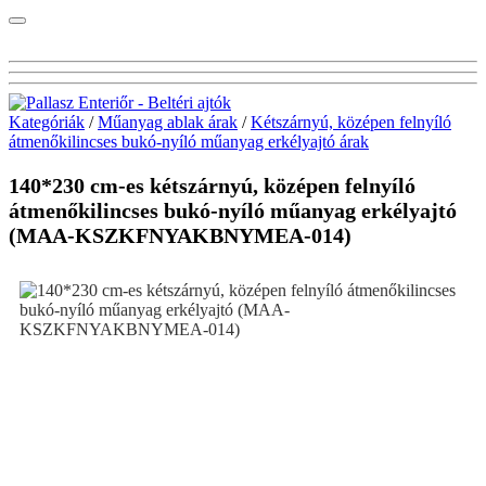
Kategóriák
/
Műanyag ablak árak
/
Kétszárnyú, középen felnyíló
átmenőkilincses bukó-nyíló műanyag erkélyajtó árak
140*230 cm-es kétszárnyú, középen felnyíló
átmenőkilincses bukó-nyíló műanyag erkélyajtó
(MAA-KSZKFNYAKBNYMEA-014)