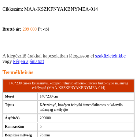
Cikkszám:
MAA-KSZKFNYAKBNYMEA-014
Bruttó ár:
209 000
Ft -tól
A kiegészítő árakkal kapcsolatban látogasson el
szaküzleteinkbe
vagy
kérjen ajánlatot!
Termékleírás
140*230 cm-es kétszárnyú, középen felnyíló átmenőkilincses bukó-nyíló műanyag
erkélyajtó (MAA-KSZKFNYAKBNYMEA-014)
Méret
140*230 cm
Típus
Kétszárnyú, középen felnyíló átmenőkilincses bukó-nyíló
műanyag erkélyajtó
Ár(fehér)
209000
Kamraszám
5
Beépítési mélység
76 mm