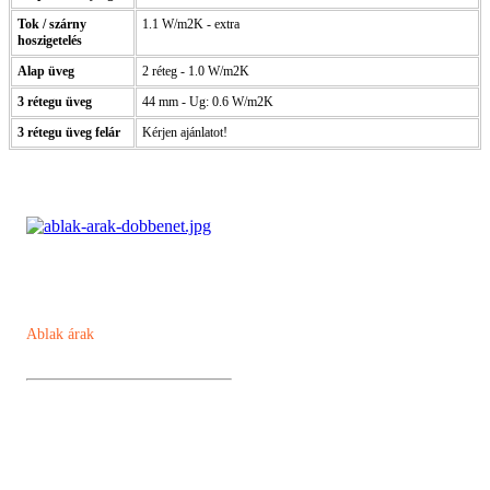
Tok / szárny
1.1 W/m2K - extra
hoszigetelés
Alap üveg
2 réteg - 1.0 W/m2K
3 rétegu üveg
44 mm - Ug: 0.6 W/m2K
3 rétegu üveg felár
Kérjen ajánlatot!
Ablak árak
Műanyag ablak
Kömmerling AD 76 műanyag ablak