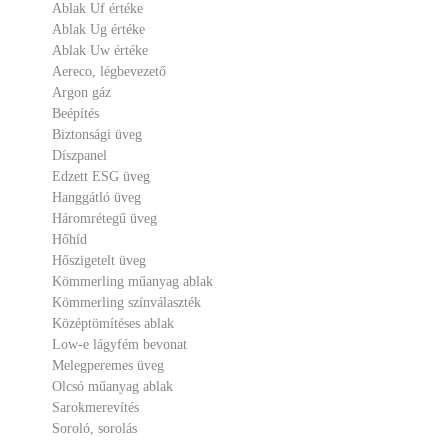
Ablak Uf értéke
Ablak Ug értéke
Ablak Uw értéke
Aereco, légbevezető
Argon gáz
Beépítés
Biztonsági üveg
Díszpanel
Edzett ESG üveg
Hanggátló üveg
Háromrétegű üveg
Hőhíd
Hőszigetelt üveg
Kömmerling műanyag ablak
Kömmerling színválaszték
Középtömítéses ablak
Low-e lágyfém bevonat
Melegperemes üveg
Olcsó műanyag ablak
Sarokmerevítés
Soroló, sorolás