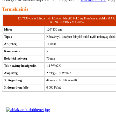
Termékleírás
120*130 cm-es kétszárnyú, középen felnyíló bukó-nyíló műanyag ablak (MAA-
KSZKFNYBNYMA-005)
Méret
120*130 cm
Típus
Kétszárnyú, középen felnyíló bukó-nyíló műanyag ablak
Ár (fehér)
111000
Kamraszám
5
Beépítési mélység
76 mm
Tok / szárny hoszigetelés
1.1 W/m2K
Alap üveg
2 réteg - 1.0 W/m2K
3 rétegu üveg
44 mm - Ug: 0.6 W/m2K
3 rétegu üveg felár
6 500 Ft/m2