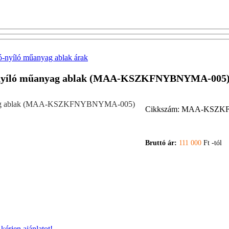
ó-nyíló műanyag ablak árak
ukó-nyíló műanyag ablak (MAA-KSZKFNYBNYMA-005
Cikkszám:
MAA-KSZKF
Bruttó ár:
111 000
Ft -tól
y
kérjen ajánlatot!