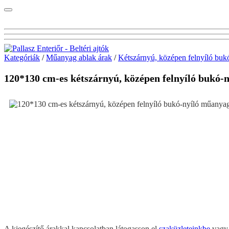
Kategóriák
/
Műanyag ablak árak
/
Kétszárnyú, középen felnyíló buk
120*130 cm-es kétszárnyú, középen felnyíló b
A kiegészítő árakkal kapcsolatban látogasson el
szaküzleteinkbe
vag