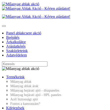
Panel ablakcsere akció
Beépítés
Árkalkulátor
Ajánlatkérés
Szaküzleteink
Adatvédelem
Termékeink
Műanyag ablak
Műanyag ablak árak
Műanyag bejárati ajtó - díszpaneles
Műanyag bejárati ajtó - HPL paneles
Acél biztonsági ajtó
Fontos a kamraszám?
Kifejezések