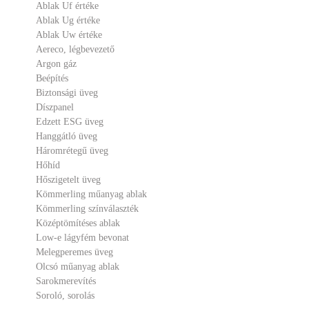
Ablak Uf értéke
Ablak Ug értéke
Ablak Uw értéke
Aereco, légbevezető
Argon gáz
Beépítés
Biztonsági üveg
Díszpanel
Edzett ESG üveg
Hanggátló üveg
Háromrétegű üveg
Hőhíd
Hőszigetelt üveg
Kömmerling műanyag ablak
Kömmerling színválaszték
Középtömítéses ablak
Low-e lágyfém bevonat
Melegperemes üveg
Olcsó műanyag ablak
Sarokmerevítés
Soroló, sorolás