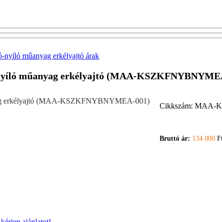
ó-nyíló műanyag erkélyajtó árak
ukó-nyíló műanyag erkélyajtó (MAA-KSZKFNYBNYME
Cikkszám:
MAA-K
Bruttó ár:
134 000
Ft
y
kérjen ajánlatot!