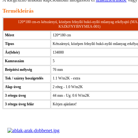
Termékleírás
120*180 cm-es kétszárnyú, középen felnyíló bukó-nyíló műanyag erkélyajtó (M
KSZKFNYBNYMEA-001)
Méret
120*180 cm
Típus
Kétszárnyú, középen felnyíló bukó-nyíló műanyag erkélya
Ár(fehér)
134000
Kamraszám
5
Beépítési mélység
76 mm
Tok / szárny hoszigetelés
1.1 W/m2K - extra
Alap üveg
2 réteg - 1.0 W/m2K
3 rétegu üveg
44 mm - Ug: 0.6 W/m2K
3 rétegu üveg felár
Kérjen ajánlatot!