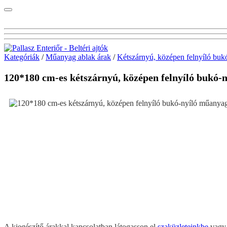
Kategóriák
/
Műanyag ablak árak
/
Kétszárnyú, középen felnyíló buk
120*180 cm-es kétszárnyú, középen felnyíló b
A kiegészítő árakkal kapcsolatban látogasson el
szaküzleteinkbe
vag