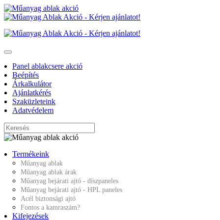
Panel ablakcsere akció
Beépítés
Árkalkulátor
Ajánlatkérés
Szaküzleteink
Adatvédelem
Termékeink
Műanyag ablak
Műanyag ablak árak
Műanyag bejárati ajtó - díszpaneles
Műanyag bejárati ajtó - HPL paneles
Acél biztonsági ajtó
Fontos a kamraszám?
Kifejezések