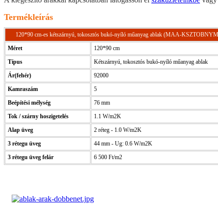
Termékleírás
120*90 cm-es kétszárnyú, tokosztós bukó-nyíló műanyag ablak (MAA-KSZTOBNY
Méret
120*90 cm
Típus
Kétszárnyú, tokosztós bukó-nyíló műanyag ablak
Ár(fehér)
92000
Kamraszám
5
Beépítési mélység
76 mm
Tok / szárny hoszigetelés
1.1 W/m2K
Alap üveg
2 réteg - 1.0 W/m2K
3 rétegu üveg
44 mm - Ug: 0.6 W/m2K
3 rétegu üveg felár
6 500 Ft/m2