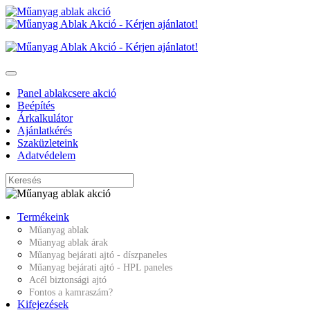
Panel ablakcsere akció
Beépítés
Árkalkulátor
Ajánlatkérés
Szaküzleteink
Adatvédelem
Termékeink
Műanyag ablak
Műanyag ablak árak
Műanyag bejárati ajtó - díszpaneles
Műanyag bejárati ajtó - HPL paneles
Acél biztonsági ajtó
Fontos a kamraszám?
Kifejezések