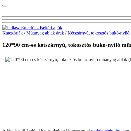
Kategóriák
/
Műanyag ablak árak
/
Kétszárnyú, tokosztós bukó-nyíló
120*90 cm-es kétszárnyú, tokosztós bukó-nyíl
A kiegészítő árakkal kapcsolatban látogasson el
szaküzleteinkbe
vag