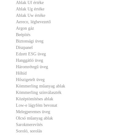
Ablak Uf értéke
Ablak Ug értéke
Ablak Uw értéke
Aereco, légbevezető
Argon gáz
Beépítés
Biztonsági üveg
Díszpanel
Edzett ESG üveg
Hanggátló üveg
Háromrétegű üveg
Hőhíd
Hőszigetelt üveg
Kömmerling műanyag ablak
Kömmerling színválaszték
Középtömítéses ablak
Low-e lágyfém bevonat
Melegperemes üveg
Olcsó műanyag ablak
Sarokmerevítés
Soroló, sorolás