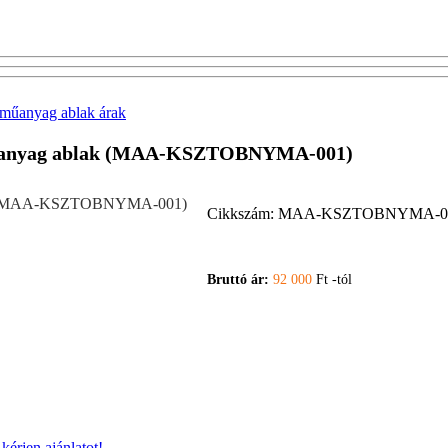
 műanyag ablak árak
ó műanyag ablak (MAA-KSZTOBNYMA-001)
Cikkszám:
MAA-KSZTOBNYMA-0
Bruttó ár:
92 000
Ft -tól
y
kérjen ajánlatot!