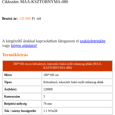
Cikkszám:
MAA-KSZTOBNYMA-080
Bruttó ár:
120 000
Ft -tól
A kiegészítő árakkal kapcsolatban látogasson el
szaküzleteinkbe
vagy
kérjen ajánlatot!
Termékleírás
180*100 cm-es kétszárnyú, tokosztós bukó-nyíló műanyag ablak (MAA-
KSZTOBNYMA-080)
Méret
180*100 cm
Típus
Kétszárnyú, tokosztós bukó-nyíló műanyag ablak
Ár(fehér)
120000
Kamraszám
5
Beépítési mélység
76 mm
Tok / szárny hoszigetelés
1.1 W/m2K