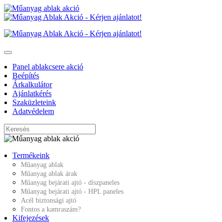
Panel ablakcsere akció
Beépítés
Árkalkulátor
Ajánlatkérés
Szaküzleteink
Adatvédelem
Termékeink
Műanyag ablak
Műanyag ablak árak
Műanyag bejárati ajtó - díszpaneles
Műanyag bejárati ajtó - HPL paneles
Acél biztonsági ajtó
Fontos a kamraszám?
Kifejezések