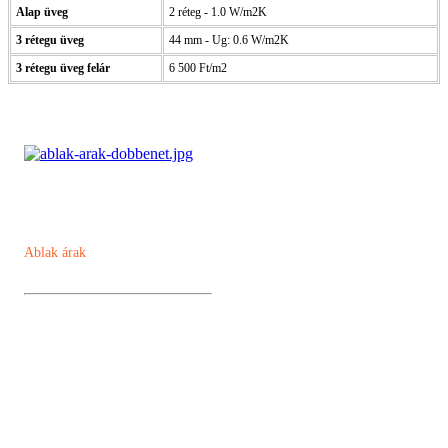
Alap üveg
2 réteg - 1.0 W/m2K
3 rétegu üveg
44 mm - Ug: 0.6 W/m2K
3 rétegu üveg felár
6 500 Ft/m2
Ablak árak
Műanyag ablak
Kömmerling AD 76 műanyag ablak
Kömmerling MD88 Plusz
Kömmerling ALU MD82
Kömmerling ALU MD94