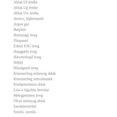
Ablak Uf értéke
Ablak Ug értéke
Ablak Uw értéke
Aereco, légbevezető
Argon gáz
Beépítés
Biztonsági üveg
Díszpanel
Edzett ESG üveg
Hanggátló üveg
Háromrétegű üveg
Hőhíd
Hőszigetelt üveg
Kömmerling műanyag ablak
Kömmerling színválaszték
Középtömítéses ablak
Low-e lágyfém bevonat
Melegperemes üveg
Olcsó műanyag ablak
Sarokmerevítés
Soroló, sorolás