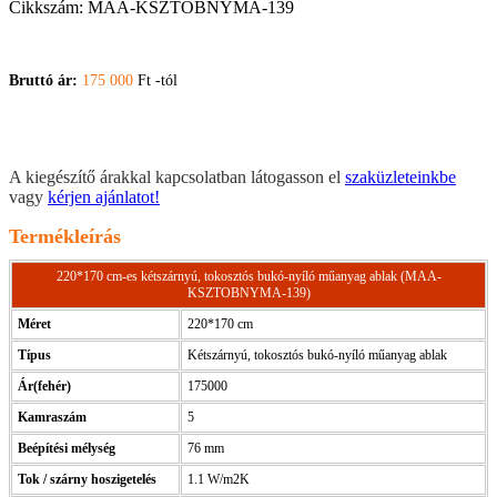
Cikkszám:
MAA-KSZTOBNYMA-139
Bruttó ár:
175 000
Ft -tól
A kiegészítő árakkal kapcsolatban látogasson el
szaküzleteinkbe
vagy
kérjen ajánlatot!
Termékleírás
220*170 cm-es kétszárnyú, tokosztós bukó-nyíló műanyag ablak (MAA-
KSZTOBNYMA-139)
Méret
220*170 cm
Típus
Kétszárnyú, tokosztós bukó-nyíló műanyag ablak
Ár(fehér)
175000
Kamraszám
5
Beépítési mélység
76 mm
Tok / szárny hoszigetelés
1.1 W/m2K