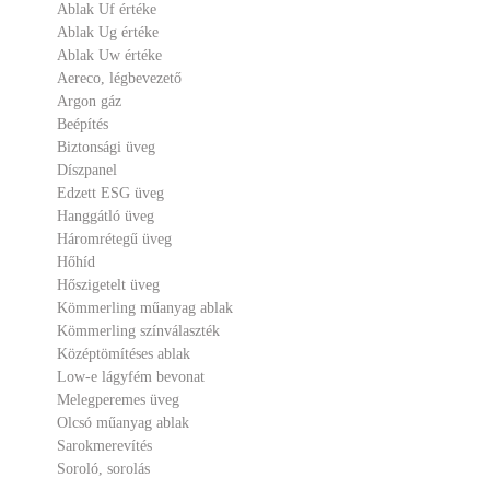
Ablak Uf értéke
Ablak Ug értéke
Ablak Uw értéke
Aereco, légbevezető
Argon gáz
Beépítés
Biztonsági üveg
Díszpanel
Edzett ESG üveg
Hanggátló üveg
Háromrétegű üveg
Hőhíd
Hőszigetelt üveg
Kömmerling műanyag ablak
Kömmerling színválaszték
Középtömítéses ablak
Low-e lágyfém bevonat
Melegperemes üveg
Olcsó műanyag ablak
Sarokmerevítés
Soroló, sorolás