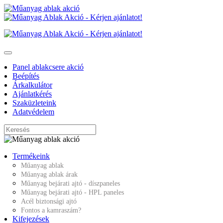
Panel ablakcsere akció
Beépítés
Árkalkulátor
Ajánlatkérés
Szaküzleteink
Adatvédelem
Termékeink
Műanyag ablak
Műanyag ablak árak
Műanyag bejárati ajtó - díszpaneles
Műanyag bejárati ajtó - HPL paneles
Acél biztonsági ajtó
Fontos a kamraszám?
Kifejezések