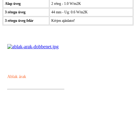
Alap üveg
2 réteg - 1.0 W/m2K
3 rétegu üveg
44 mm - Ug: 0.6 W/m2K
3 rétegu üveg felár
Kérjen ajánlatot!
Ablak árak
Műanyag ablak
Kömmerling AD 76 műanyag ablak
Kömmerling MD88 Plusz
Kömmerling ALU MD82
Kömmerling ALU MD94