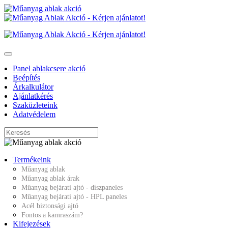
Panel ablakcsere akció
Beépítés
Árkalkulátor
Ajánlatkérés
Szaküzleteink
Adatvédelem
Termékeink
Műanyag ablak
Műanyag ablak árak
Műanyag bejárati ajtó - díszpaneles
Műanyag bejárati ajtó - HPL paneles
Acél biztonsági ajtó
Fontos a kamraszám?
Kifejezések