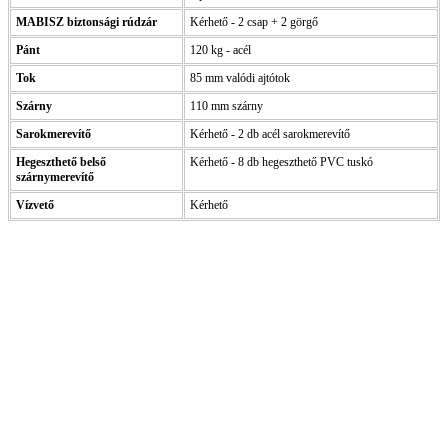
MABISZ biztonsági rúdzár
Kérhető - 2 csap + 2 görgő
Pánt
120 kg - acél
Tok
85 mm valódi ajtótok
Szárny
110 mm szárny
Sarokmerevítő
Kérhető - 2 db acél sarokmerevítő
Hegeszthető belső
Kérhető - 8 db hegeszthető PVC tuskó
szárnymerevítő
Vízvető
Kérhető
Műanyag ablak
Kömmerling AD 76 műanyag ablak
Kömmerling MD88 Plusz
Kömmerling ALU MD82
Kömmerling ALU MD94
Panel ablakcsere akció
Kömmerling Futur 70
Ablak árszámoló
Dokumentumtár