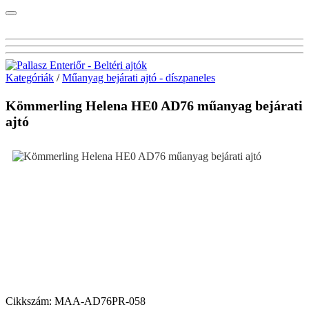
Kategóriák
/
Műanyag bejárati ajtó - díszpaneles
Kömmerling Helena HE0 AD76 műanyag bejárati
ajtó
Cikkszám:
MAA-AD76PR-058