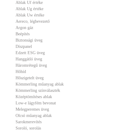
Ablak Uf értéke
Ablak Ug értéke
Ablak Uw értéke
Aereco, légbevezető
Argon gáz
Beépítés
Biztonsági üveg
Díszpanel
Edzett ESG üveg
Hanggátló üveg
Háromrétegű üveg
Hőhíd
Hőszigetelt üveg
Kömmerling műanyag ablak
Kömmerling színválaszték
Középtömítéses ablak
Low-e lágyfém bevonat
Melegperemes üveg
Olcsó műanyag ablak
Sarokmerevítés
Soroló, sorolás