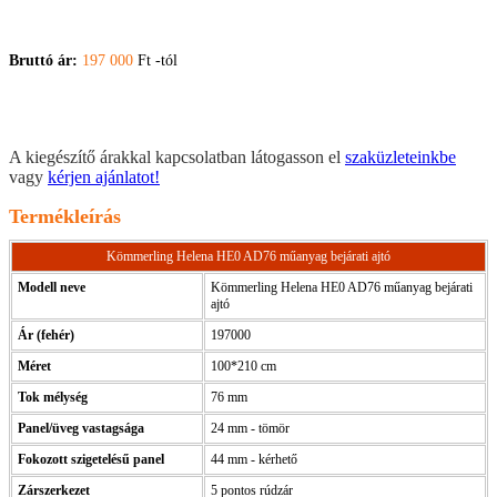
Bruttó ár:
197 000
Ft -tól
A kiegészítő árakkal kapcsolatban látogasson el
szaküzleteinkbe
vagy
kérjen ajánlatot!
Termékleírás
Kömmerling Helena HE0 AD76 műanyag bejárati ajtó
Modell neve
Kömmerling Helena HE0 AD76 műanyag bejárati
ajtó
Ár (fehér)
197000
Méret
100*210 cm
Tok mélység
76 mm
Panel/üveg vastagsága
24 mm - tömör
Fokozott szigetelésű panel
44 mm - kérhető
Zárszerkezet
5 pontos rúdzár