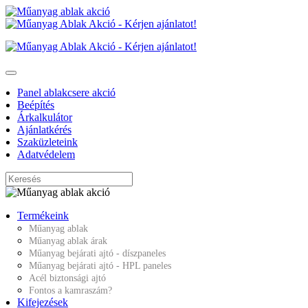
Panel ablakcsere akció
Beépítés
Árkalkulátor
Ajánlatkérés
Szaküzleteink
Adatvédelem
Termékeink
Műanyag ablak
Műanyag ablak árak
Műanyag bejárati ajtó - díszpaneles
Műanyag bejárati ajtó - HPL paneles
Acél biztonsági ajtó
Fontos a kamraszám?
Kifejezések