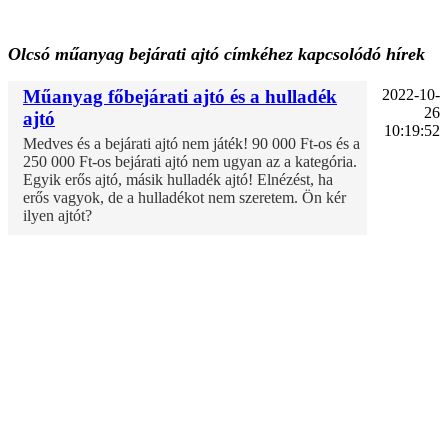
Olcsó műanyag bejárati ajtó címkéhez kapcsolódó hírek
Műanyag főbejárati ajtó és a hulladék
2022-10-
26
ajtó
10:19:52
Medves és a bejárati ajtó nem játék! 90 000 Ft-os és a
250 000 Ft-os bejárati ajtó nem ugyan az a kategória.
Egyik erős ajtó, másik hulladék ajtó! Elnézést, ha
erős vagyok, de a hulladékot nem szeretem. Ön kér
ilyen ajtót?
Műanyag ablak
Kömmerling AD 76 műanyag ablak
Kömmerling MD88 Plusz
Kömmerling ALU MD82
Kömmerling ALU MD94
Panel ablakcsere akció
Kömmerling Futur 70