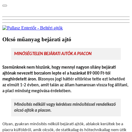
Olcsó műanyag bejárati ajtó
MINŐSÉGTELEN BEJÁRATI AJTÓK A PIACON
Szemünknek nem hiszünk, hogy mennyi nagyon silány bejárati
ajtónak nevezett borzalom lepte el a hazánkat 89 000 Ft-tól
meghirdetett áron.
Bizonyos jogi háttér eltörlése tette ezt lehetővé
az elmúlt 1-2 évben, amit talán az állam hamarosan vissza fog állítani,
a piaci minőség megóvása érdekében.
Minősítés nélküli vagy kérdéses minősítéssel rendelkező
olcsó ajtók a piacon.
Olyan, gyakran minősítés nélküli bejárati ajtók, ablakok kerültek be a
piacra külföldről, amik olcsók, de statikailag és hőtechnikailag nem ütik