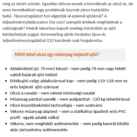
meg az elvárt szintet.
Egyetlen előnye ennek a terméknek az olcsó ár, de
ezen termékekkel nagy problémák lesznek záros határidőn
belül.
Típusvizsgálatot hol végezték el ezeknél ajtóknál? A
teljesítménnyilatkozaton
(ha van)
szereplő értékek megfelelnek a
valóságnak? Melyik laborban kapott esetleg minősítést az ajtó
kérdezhetjük joggal. Kömmerling ajtók hivatalos típus és
teljesítményvizsgálattal
(CE)
kerülnek csak forgalomba.
Mitől lehet olcsó egy műanyag bejárati ajtó?
Ablaktokból
(pl. 70 mm)
készül – nem pedig 76 mm vagy feletti
valódi bejárati ajtó tokból
Erkélyajtó vafgy ablakszárnyat kap – nem pedig 110-126 mm-es
erős bejárati ajtó szárnyat
Olcsó a vasalat – nem német minősségi vasalat
Műanyag pánttal szerelik – nem acélpánttal - 120 kg teherbírással
Olcsó küszöbbekötési technológia – nem szabvány
Vékony műanyag alaptest – nem a statikához igazított erős PVC
profil - egyéb adalék nélkül
Vékony, nem megfelelő acélmerevítés – nem pedig kamrát kitöltő
akár zártszelvény acélmerevítés