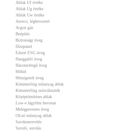
Ablak Uf értéke
Ablak Ug értéke
Ablak Uw értéke
Aereco, légbevezető
Argon gáz
Beépítés
Biztonsági üveg
Díszpanel
Edzett ESG üveg
Hanggátló üveg
Háromrétegű üveg
Hőhíd
Hőszigetelt üveg
Kömmerling műanyag ablak
Kömmerling színválaszték
Középtömítéses ablak
Low-e lágyfém bevonat
Melegperemes üveg
Olcsó műanyag ablak
Sarokmerevítés
Soroló, sorolás