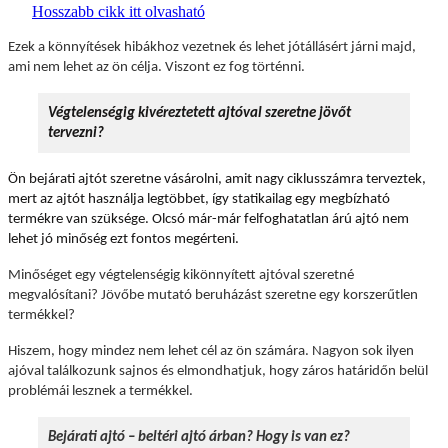
Hosszabb cikk itt olvasható
Ezek a könnyítések hibákhoz vezetnek és lehet jótállásért járni majd,
ami nem lehet az ön célja. Viszont ez fog történni.
Végtelenségig kivéreztetett ajtóval szeretne jövőt
tervezni?
Ön bejárati ajtót szeretne vásárolni, amit nagy ciklusszámra terveztek,
mert az ajtót használja legtöbbet, így statikailag egy megbízható
termékre van szüksége. Olcsó már-már felfoghatatlan árú ajtó nem
lehet jó minőség ezt fontos megérteni.
Minőséget egy végtelenségig kikönnyített ajtóval szeretné
megvalósítani? Jövőbe mutató beruházást szeretne egy korszerűtlen
termékkel?
Hiszem, hogy mindez nem lehet cél az ön számára. Nagyon sok ilyen
ajóval találkozunk sajnos és elmondhatjuk, hogy záros határidőn belül
problémái lesznek a termékkel.
Bejárati ajtó – beltéri ajtó árban? Hogy is van ez?