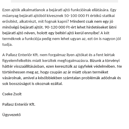
Ezen ajtók alkalmatlanok a bejárati ajtó funkcióinak ellátására. Egy
műanyag bejárati ajtóból kivesznek 50-100 000 Ft értékű statikai
erősítést, alkatrészt, mit fognak kapni?
Mindent csak nem egy jó
minőségű bejárati ajtót.
90-120 000 Ft-ért lehet hirdetéseket látni
bejárati ajtó néven, holott egy beltéri ajtó kerül ennyibe!
A két
terméknek a funkciója pedig nem lehet ugyan az, ezt ön is nagyon jól
tudja.
A Pallasz Enteriőr Kft. nem forgalmaz ilyen ajtókat és a fent leírtak
figyelemfelkeltés miatt kerültek megfogalmazásra.
Bízunk a törvényi
háttér visszaállításásban, ezen keresztülk az ügyfelek védelmében. Ne
történhessen meg az, hogy csupán az ár miatt olyan terméket
vásárolnak, amivel a későbbiekben számtalan problémák adódnak és
sok bosszúságot is okoznak ezáltal.
Cseke Zsolt
Pallasz Enteriőr Kft.
Ügyvezető