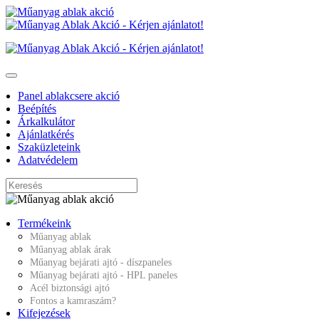
Panel ablakcsere akció
Beépítés
Árkalkulátor
Ajánlatkérés
Szaküzleteink
Adatvédelem
Termékeink
Műanyag ablak
Műanyag ablak árak
Műanyag bejárati ajtó - díszpaneles
Műanyag bejárati ajtó - HPL paneles
Acél biztonsági ajtó
Fontos a kamraszám?
Kifejezések