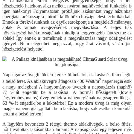
A ClimaGuard Solar üvegezés jellegzetessége, hogy a téli
hőszigetelő hatékonysága mellett, nyáron naphővédelmi funkciója is
igen hatékony! Folyamatosan próbáljuk lakásunkat vagy házunkat
energiatakarékosságra „bírni” különböző hőszigetelési technikákkal.
Ennek a törekvésünknek az egyik sarokpontja a megfelelő műanyag
ablak és annak üvegezésének megválasztása! A teljes ház
hőveszteségi hatékonyságának mindig a leggyengébb láncszeme az
ablak! Így ennek a terméknek a megválasztása nagy odafigyelést
igényel! Nem elégedhet meg azzal, hogy árat vásárol, vásároljon
hőszigetelést helyette!
Napsugár az üvegfelületen keresztül behatol a lakásba és felmelegíti
2
a belső teret. Az ablaküvegre átlagosan 400 Watt/m
napenergia esik
a nagy melegben! A hagyományos üvegek a napsugárzás (naphő)
77 %-át engedik be a lakásba! A normál hőszigetelt (low-e
lágyfémbevonatos) üveg ennek a napenergiának nagyságrendileg a
63 %-át engedik be a lakótérbe! Ez a modern üveg is még olyan
magas napenergiát „juttat” be a lakásba, hogy sok esetben kánikulát
teremt a belső térben!
A lágyfém bevonatos 2 rétegű thermo ablaküvegek, a belső fűtési
hőt hivatottak lakásunkban tartani! A napsugárzás egy teljesen más