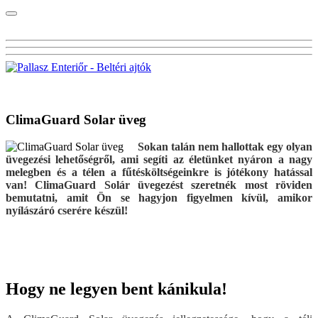
Visszalépés a főoldalra
ClimaGuard Solar üveg
Sokan talán nem hallottak egy olyan
üvegezési lehetőségről, ami segíti az életünket nyáron a nagy
melegben és a télen a fűtésköltségeinkre is jótékony hatással
van! ClimaGuard Solár üvegezést szeretnék most röviden
bemutatni, amit Ön se hagyjon figyelmen kívül, amikor
nyílászáró cserére készül!
Hogy ne legyen bent kánikula!