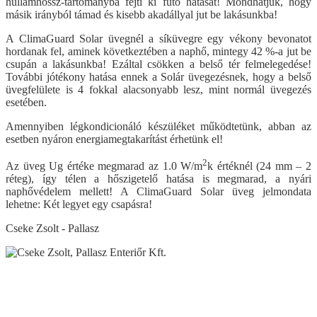
hullámhossz-tartományba fejti ki fűtő hatását! Mondhatjuk, hogy
másik irányból támad és kisebb akadállyal jut be lakásunkba!
A ClimaGuard Solar üvegnél a síküvegre egy vékony bevonatot
hordanak fel, aminek következtében a naphő, mintegy 42 %-a jut be
csupán a lakásunkba! Ezáltal csökken a belső tér felmelegedése!
További jótékony hatása ennek a Solár üvegezésnek, hogy a belső
üvegfelülete is 4 fokkal alacsonyabb lesz, mint normál üvegezés
esetében.
Amennyiben légkondicionáló készüléket működtetünk, abban az
esetben nyáron energiamegtakarítást érhetünk el!
2
Az üveg Ug értéke megmarad az 1.0 W/m
k értéknél (24 mm – 2
réteg), így télen a hőszigetelő hatása is megmarad, a nyári
naphővédelem mellett! A ClimaGuard Solar üveg jelmondata
lehetne: Két legyet egy csapásra!
Cseke Zsolt - Pallasz