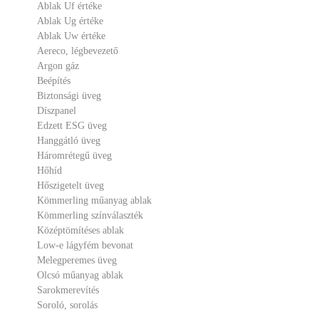
Ablak Uf értéke
Ablak Ug értéke
Ablak Uw értéke
Aereco, légbevezető
Argon gáz
Beépítés
Biztonsági üveg
Díszpanel
Edzett ESG üveg
Hanggátló üveg
Háromrétegű üveg
Hőhíd
Hőszigetelt üveg
Kömmerling műanyag ablak
Kömmerling színválaszték
Középtömítéses ablak
Low-e lágyfém bevonat
Melegperemes üveg
Olcsó műanyag ablak
Sarokmerevítés
Soroló, sorolás