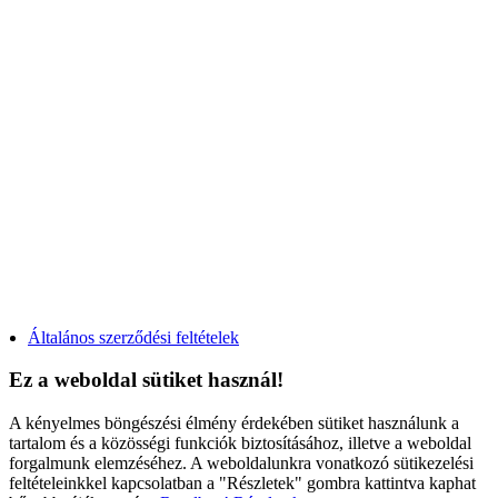
Kétszárnyú, tokosztós bukó-nyíló műanyag ablak árak
Egyszárnyú, bukó-nyíló műanyag erkélyajtó árak
Kétszárnyú, középen felnyíló bukó-nyíló műanyag erkélyajtó árak
Egyszárnyú, átmenőkilincses bukó-nyíló műanyag erkélyajtó árak
Egyszárnyú, átmenőkilincses kifelé nyíló műanyag erkélyajtó árak
Kétszárnyú, középen felnyíló átmenőkilincses bukó-nyíló műanyag erkélyajtó árak
Kétszárnyú, átmenőkilincses kifelé nyíló műanyag erkélyajtó árak
Toló-bukó műanyag erkélyajtó árak
Emelő-toló műanyag erkélyajtó árak
Műanyag bejárati ajtó - díszpaneles
Műanyag bejárati ajtó - HPL paneles
Acél biztonsági ajtó
Fontos a kamraszám?
Általános szerződési feltételek
Ez a weboldal sütiket használ!
A kényelmes böngészési élmény érdekében sütiket használunk a
tartalom és a közösségi funkciók biztosításához, illetve a weboldal
forgalmunk elemzéséhez. A weboldalunkra vonatkozó sütikezelési
feltételeinkkel kapcsolatban a "Részletek" gombra kattintva kaphat