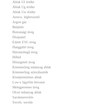
Ablak Uf értéke
Ablak Ug értéke
Ablak Uw értéke
Aereco, légbevezető
Argon gáz
Beépítés
Biztonsági üveg
Díszpanel
Edzett ESG üveg
Hanggátló üveg
Háromrétegű üveg
Hőhíd
Hőszigetelt üveg
Kömmerling műanyag ablak
Kömmerling színválaszték
Középtömítéses ablak
Low-e lágyfém bevonat
Melegperemes üveg
Olcsó műanyag ablak
Sarokmerevítés
Soroló, sorolás