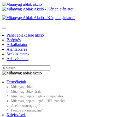
Panel ablakcsere akció
Beépítés
Árkalkulátor
Ajánlatkérés
Szaküzleteink
Adatvédelem
Termékeink
Műanyag ablak
Műanyag ablak árak
Műanyag bejárati ajtó - díszpaneles
Műanyag bejárati ajtó - HPL paneles
Acél biztonsági ajtó
Fontos a kamraszám?
Kifejezések