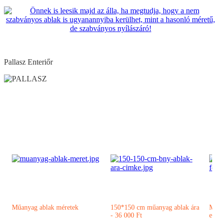
Pallasz Enteriőr
Visszalépés a főoldalra
Műanyag ablak méretek
150*150 cm műanyag ablak ára
Műa
- 36 000 Ft
erké