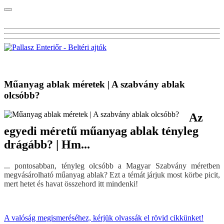
Visszalépés a főoldalra
Műanyag ablak méretek | A szabvány ablak
olcsóbb?
Az
egyedi méretű műanyag ablak tényleg
drágább? | Hm...
... pontosabban, tényleg olcsóbb a Magyar Szabvány méretben
megvásárolható műanyag ablak? Ezt a témát járjuk most körbe picit,
mert hetet és havat összehord itt mindenki!
A valóság megismeréséhez, kérjük olvassák el rövid cikkünket!