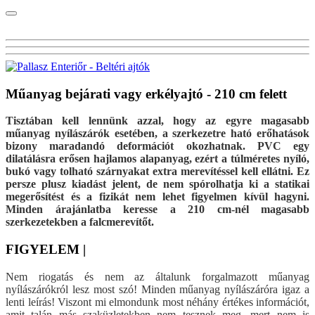
Műanyag bejárati vagy erkélyajtó - 210 cm felett
Tisztában kell lennünk azzal, hogy az egyre magasabb
műanyag nyílászárók esetében, a szerkezetre ható erőhatások
bizony maradandó deformációt okozhatnak. PVC egy
dilatálásra erősen hajlamos alapanyag, ezért a túlméretes nyíló,
bukó vagy tolható szárnyakat extra merevítéssel kell ellátni. Ez
persze plusz kiadást jelent, de nem spórolhatja ki a statikai
megerősítést és a fizikát nem lehet figyelmen kívül hagyni.
Minden árajánlatba keresse a 210 cm-nél magasabb
szerkezetekben a falcmerevítőt.
FIGYELEM |
Nem riogatás és nem az általunk forgalmazott műanyag
nyílászárókról lesz most szó! Minden műanyag nyílászáróra igaz a
lenti leírás! Viszont mi elmondunk most néhány értékes információt,
amit talán más szaküzletekben nem tesznek meg, mert nem is