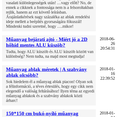
vasalati különlegességek után! …vagy előtt? No, de
ennek a cikknek a fontossága nem is a felsoroltakban
rejlik, hanem az ezt követő leírásban.
Árajánlatkérések nagy százaléka az ablak rendelési
ideje mellett a beépítés gyorsaságára fókuszál!
Mindenki tudni szeretné, hogy ….mikor!
Műanyag bejárati ajtó - Miért jó a 2D
2018-06-
26
hőhíd mentes ALU küszöb?
20:54:31
Tudta, hogy ALU küszöb és ALU küszöb között van
különbség? Nem tudta, na majd most megtudja!
Műanyag ablak méretek | A szabvány
2018-01-
16
ablak olcsóbb?
22:39:52
Sok hiedelem él a műanyag ablak piacon! Olyan sok
a félinformáció, a téves értesülés, hogy egy cikk nem
elegendő a valóság feltárásához! Ilyen téma az egyedi
műanyag ablakok és a szabvány ablakok közti
árharc!
150*150 cm bukó-nyíló műanyag
2018-01-