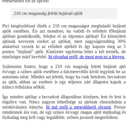
értékesítőtől ezt az opciót!
210 cm magasság feletti bejárati ajtók
Pici kiegészítéssel élnék a 210 cm magasságot meghaladó bejárati
ajtók esetében. Én azt mondom, ha valódi és erősített főbejárati
ajtóban gondolkodik, felejtse el az ötpontos ajtókat! Én könnyített
ajtónak nevezem ezeket az ajtókat, mert nagyságrendileg 30%
alaktrészt veszek ki az erősített ajtóból és így kapom meg az 5
pontos "bejárati" ajtót. Kinézetre egyforma lehet a két termék, de
minőségre márf kevésbé.
Itt olvashat erről, de most nem ez a lényeg.
Számomra fontos, hogy a 210 cm magsság feletti bejárati ajtó
és/vagy a színes ajtók esetében a falcmerevítőn kívül tegyünk be az
automata zárat. Mindez azt jelenti, hogy ha csak betolom, becsukom
az ajtót, abban az esetben is egy teljesen zárt állapotot kapok a
kilincs felhúzása nélkül.
Így minden ajtólap a becsukott állapotában középen, lent és fent is
rögzítve van. Nincs nagyon lehetősége az ajtónak elmozdulnia a
nemkívánatos irányba.
Itt tud erről a megoldásról olvasni
. Persze
mindennek ára van, de egy színes és/vagy magas ajtót statikailag és
fizikailag meg kell vagy legalábbis erősen javasolt megerősíteni.