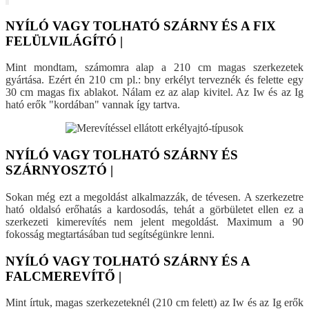
NYÍLÓ VAGY TOLHATÓ SZÁRNY ÉS A FIX
FELÜLVILÁGÍTÓ |
Mint mondtam, számomra alap a 210 cm magas szerkezetek
gyártása. Ezért én 210 cm pl.: bny erkélyt terveznék és felette egy
30 cm magas fix ablakot. Nálam ez az alap kivitel. Az Iw és az Ig
ható erők "kordában" vannak így tartva.
NYÍLÓ VAGY TOLHATÓ SZÁRNY ÉS
SZÁRNYOSZTÓ |
Sokan még ezt a megoldást alkalmazzák, de tévesen. A szerkezetre
ható oldalsó erőhatás a kardosodás, tehát a görbületet ellen ez a
szerkezeti kimerevítés nem jelent megoldást. Maximum a 90
fokosság megtartásában tud segítségünkre lenni.
NYÍLÓ VAGY TOLHATÓ SZÁRNY ÉS A
FALCMEREVÍTŐ |
Mint írtuk, magas szerkezeteknél (210 cm felett) az Iw és az Ig erők