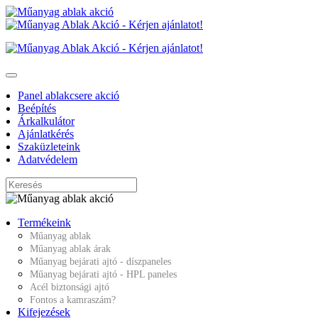
Panel ablakcsere akció
Beépítés
Árkalkulátor
Ajánlatkérés
Szaküzleteink
Adatvédelem
Termékeink
Műanyag ablak
Műanyag ablak árak
Műanyag bejárati ajtó - díszpaneles
Műanyag bejárati ajtó - HPL paneles
Acél biztonsági ajtó
Fontos a kamraszám?
Kifejezések