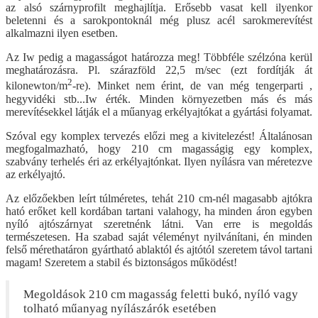
az alsó szárnyprofilt meghajlítja. Erősebb vasat kell ilyenkor
beletenni és a sarokpontoknál még plusz acél sarokmerevítést
alkalmazni ilyen esetben.
Az Iw pedig a magasságot határozza meg! Többféle szélzóna kerül
meghatározásra. Pl. szárazföld 22,5 m/sec (ezt fordítják át
2
kilonewton/m
-re). Minket nem érint, de van még tengerparti ,
hegyvidéki stb...Iw érték. Minden környezetben más és más
merevítésekkel látják el a műanyag erkélyajtókat a gyártási folyamat.
Szóval egy komplex tervezés előzi meg a kivitelezést! Általánosan
megfogalmazható, hogy 210 cm magasságig egy komplex,
szabvány terhelés éri az erkélyajtónkat. Ilyen nyílásra van méretezve
az erkélyajtó.
Az előzőekben leírt túlméretes, tehát 210 cm-nél magasabb ajtókra
ható erőket kell kordában tartani valahogy, ha minden áron egyben
nyíló ajtószárnyat szeretnénk látni. Van erre is megoldás
természetesen. Ha szabad saját véleményt nyilvánítani, én minden
felső mérethatáron gyártható ablaktól és ajtótól szeretem távol tartani
magam! Szeretem a stabil és biztonságos működést!
Megoldások 210 cm magasság feletti bukó, nyíló vagy
tolható műanyag nyílászárók esetében