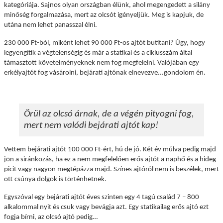
kategóriája. Sajnos olyan országban élünk, ahol megengedett a silány
minőség forgalmazása, mert az olcsót igényeljük. Meg is kapjuk, de
utána nem lehet panasszal élni.
230 000 Ft-ból, miként lehet 90 000 Ft-os ajtót butítani? Úgy, hogy
legyengítik a végtelenségig és már a statikai és a ciklusszám által
támasztott követelményeknek nem fog megfelelni. Valójában egy
erkélyajtót fog vásárolni, bejárati ajtónak elnevezve...gondolom én.
Örül az olcsó árnak, de a végén pityogni fog,
mert nem valódi bejárati ajtót kap!
Vettem bejárati ajtót 100 000 Ft-ért, hú de jó. Két év múlva pedig majd
jön a siránkozás, ha ez a nem megfelelően erős ajtót a naphő és a hideg
picit vagy nagyon megtépázza majd.
Színes ajtóról nem is beszélek, mert
ott csúnya dolgok is történhetnek.
Egyszóval egy bejárati ajtót éves szinten egy 4 tagú család 7 – 800
alkalommal nyit és csuk vagy bevágja azt. Egy statikailag erős ajtó ezt
fogja bírni, az olcsó ajtó pedig…