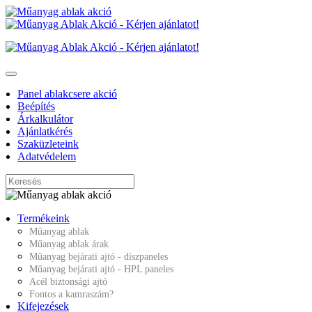
Panel ablakcsere akció
Beépítés
Árkalkulátor
Ajánlatkérés
Szaküzleteink
Adatvédelem
Termékeink
Műanyag ablak
Műanyag ablak árak
Műanyag bejárati ajtó - díszpaneles
Műanyag bejárati ajtó - HPL paneles
Acél biztonsági ajtó
Fontos a kamraszám?
Kifejezések