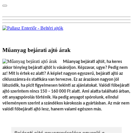
Visszalépés a főoldalra
Műanyag bejárati ajtó árak
Műanyag bejárati ajtót, ha keres
akkor tényleg bejárati ajtót is vásároljon. Képzavar, ugye? Pedig nem
az! Mit is értek ez alatt? A képlet nagyon egyszerű, bejárati ajtó az
ciklusszámra és statikára van tervezve. Ez az árazáson nagyon jól
látszódik, ha picit figyelmesen tekinti az ajánlatokat. Valódi főbejárati
ajtó szerintem nincs 150 – 160 000 Ft alatt. Ami alatta található árban,
ott anyagspórolás történik. Ha pedig anyagot spórolunk, elindul
véleményem szerint a szándékos károkozás a gyártásban. Az már nem
valódi főbejárati ajtó lesz, hanem valami egészen más.