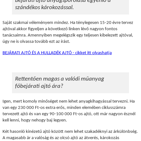
Bejárati ajtó anyagspórolása egyenlő a
szándékos károkozással.
Saját szakmai véleményem mindez. Ha ténylegesen 15-20 évre tervez
ajtóval akkor figyeljen a következő linken lévő nagyon fontos
tanácsaimra.
Amennyiben megelégszik egy teljesen kibelezett ajtóval,
úgy ne is olvassa tovább ezt az írást.
BEJÁRATI AJTÓ ÉS A HULLADÉK AJTÓ - cikket itt olvashatja
Rettentően magas a valódi műanyag
főbejárati ajtó ára?
Igen, mert komoly minőséget nem lehet anyagkihagyással tervezni. Ha
van egy 230 000 Ft-os extra erős, minden elemében ciklusszámra
tervezett ajtó és van egy 90-100 000 Ft-os ajtó, ott már nagyon észnél
kell lenni, hogy nehogy baj legyen.
Két hasonló kinézetű ajtó között nem lehet szakadéknyi az árkülönbség.
A magasabb ár a valóság és az olcsó ajtó az átverés, károkozás