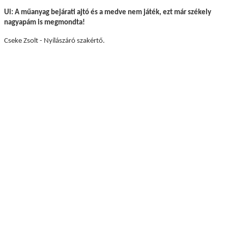
Ui: A műanyag bejárati ajtó és a medve nem játék, ezt már székely
nagyapám is megmondta!
Cseke Zsolt -
Nyílászáró szakértő.
Visszalépés a főoldalra
Műanyag ablak
Kömmerling AD 76 műanyag ablak
Kömmerling MD88 Plusz
Kömmerling ALU MD82
Kömmerling ALU MD94
Panel ablakcsere akció
Kömmerling Futur 70
Ablak árszámoló