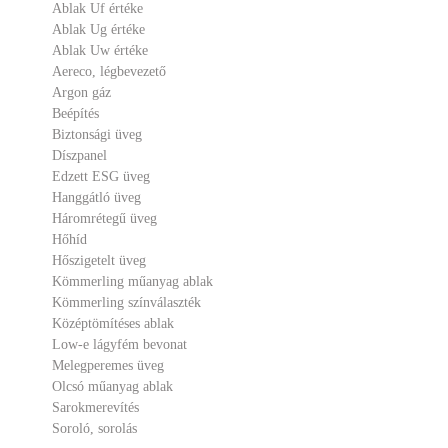
Ablak Uf értéke
Ablak Ug értéke
Ablak Uw értéke
Aereco, légbevezető
Argon gáz
Beépítés
Biztonsági üveg
Díszpanel
Edzett ESG üveg
Hanggátló üveg
Háromrétegű üveg
Hőhíd
Hőszigetelt üveg
Kömmerling műanyag ablak
Kömmerling színválaszték
Középtömítéses ablak
Low-e lágyfém bevonat
Melegperemes üveg
Olcsó műanyag ablak
Sarokmerevítés
Soroló, sorolás