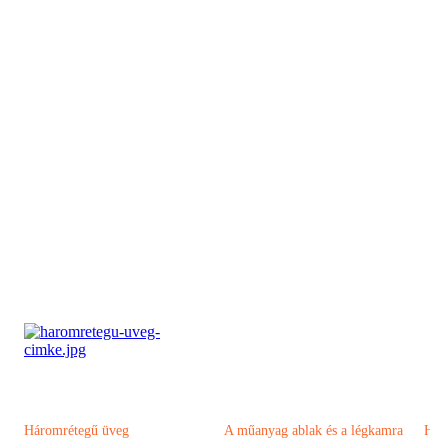
Visszalépés a főoldalra
Háromrétegű üveg
A műanyag ablak és a légkamra
Han