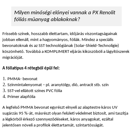
Milyen minőségi előnyei vannak a PX Renolit
fóliás műanyag ablakoknak?
Frissebb színek, hosszabb élettartam, időjárás viszontagságainak
jobban ellenáll, mint a hagyományos, fóliák.
Mindez a speciális
bevonatoknak és az SST technológiának (Solar-Shield-Technoligie)
köszönhető. Továbbá a KOMPLIMERT eljárás kiküszöböli a lágyítószerek
migrációját.
A fóliatípus 4 rétegből épül fel:
PMMA- bevonat
Színmintalenyomat – pl. aranytölgy, dió, antracit stb. szín
SST-vel ellátott színes PVC fólia
Primer alapfólia
A legfelső PMMA bevonat egyrészt elnyeli az alaptestre káros UV
sugárzás 95 %-át, másrészt olyan felületi védelmet biztosít, ami taszítja
a légkörből érkező szennyeződéseket, káros anyagokat, ezáltal
jelentősen növeli a profilok élettartamát, színtartósságát.