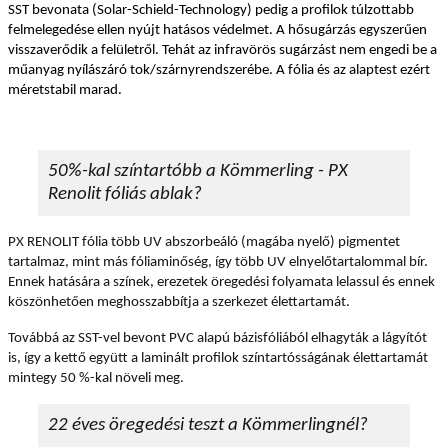
SST bevonata (Solar-Schield-Technology) pedig a profilok túlzottabb
felmelegedése ellen nyújt hatásos védelmet. A hősugárzás egyszerűen
visszaverődik a felületről. Tehát az infravörös sugárzást nem engedi be a
műanyag nyílászáró tok/szárnyrendszerébe. A fólia és az alaptest ezért
méretstabil marad.
50%-kal színtartóbb a Kömmerling - PX
Renolit fóliás ablak?
PX RENOLIT fólia több UV abszorbeáló (magába nyelő) pigmentet
tartalmaz, mint más fóliaminőség, így több UV elnyelőtartalommal bír.
Ennek hatására a színek, erezetek öregedési folyamata lelassul és ennek
köszönhetően meghosszabbítja a szerkezet élettartamát.
Továbbá az SST-vel bevont PVC alapú bázisfóliából elhagyták a lágyítót
is, így a kettő együtt a laminált profilok színtartósságának élettartamát
mintegy 50 %-kal növeli meg.
22 éves öregedési teszt a Kömmerlingnél?