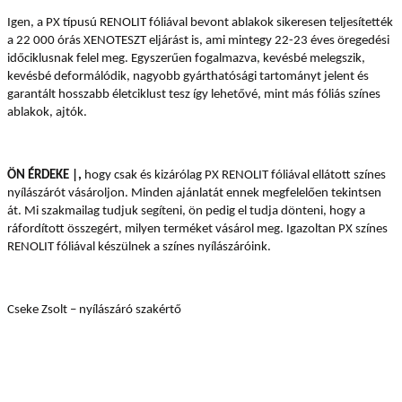
Igen, a PX típusú RENOLIT fóliával bevont ablakok sikeresen teljesítették
a 22 000 órás XENOTESZT eljárást is, ami mintegy 22-23 éves öregedési
időciklusnak felel meg.
Egyszerűen fogalmazva, kevésbé melegszik,
kevésbé deformálódik, nagyobb gyárthatósági tartományt jelent és
garantált hosszabb életciklust tesz így lehetővé, mint más fóliás színes
ablakok, ajtók.
ÖN ÉRDEKE |,
hogy csak és kizárólag PX RENOLIT fóliával ellátott színes
nyílászárót vásároljon. Minden ajánlatát ennek megfelelően tekintsen
át. Mi szakmailag tudjuk segíteni, ön pedig el tudja dönteni, hogy a
ráfordított összegért, milyen terméket vásárol meg. Igazoltan PX színes
RENOLIT fóliával készülnek a színes nyílászáróink.
Cseke Zsolt – nyílászáró szakértő