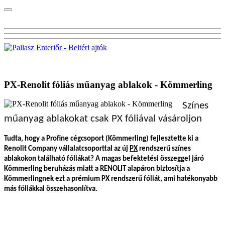
Visszalépés a főoldalra
PX-Renolit fóliás műanyag ablakok - Kömmerling
Színes
műanyag ablakokat csak PX fóliával vásároljon
Tudta, hogy a Profine cégcsoport (Kömmerling) fejlesztette ki a
Renolit Company vállalatcsoporttal az új
PX
rendszerű színes
ablakokon található fóliákat? A magas befektetési összeggel járó
Kömmerling beruházás miatt a RENOLIT alapáron biztosítja a
Kömmerlingnek ezt a prémium PX rendszerű fóliát, ami hatékonyabb
más fóliákkal összehasonlítva.