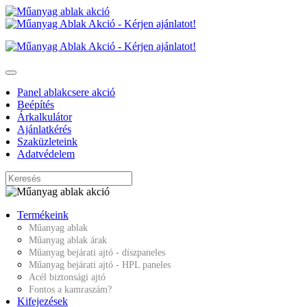
Panel ablakcsere akció
Beépítés
Árkalkulátor
Ajánlatkérés
Szaküzleteink
Adatvédelem
Termékeink
Műanyag ablak
Műanyag ablak árak
Műanyag bejárati ajtó - díszpaneles
Műanyag bejárati ajtó - HPL paneles
Acél biztonsági ajtó
Fontos a kamraszám?
Kifejezések