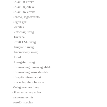
Ablak Uf értéke
Ablak Ug értéke
Ablak Uw értéke
Aereco, légbevezető
Argon gáz
Beépítés
Biztonsági üveg
Díszpanel
Edzett ESG üveg
Hanggátló üveg
Háromrétegű üveg
Hőhíd
Hőszigetelt üveg
Kömmerling műanyag ablak
Kömmerling színválaszték
Középtömítéses ablak
Low-e lágyfém bevonat
Melegperemes üveg
Olcsó műanyag ablak
Sarokmerevítés
Soroló, sorolás