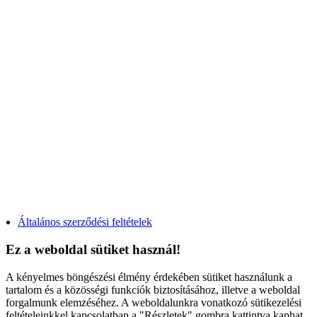
Kétszárnyú, középen felnyíló bukó-nyíló műanyag ablak árak
Kétszárnyú, tokosztós bukó-nyíló műanyag ablak árak
Egyszárnyú, bukó-nyíló műanyag erkélyajtó árak
Kétszárnyú, középen felnyíló bukó-nyíló műanyag erkélyajtó árak
Egyszárnyú, átmenőkilincses bukó-nyíló műanyag erkélyajtó árak
Egyszárnyú, átmenőkilincses kifelé nyíló műanyag erkélyajtó árak
Kétszárnyú, középen felnyíló átmenőkilincses bukó-nyíló műanyag erkélyajtó árak
Kétszárnyú, átmenőkilincses kifelé nyíló műanyag erkélyajtó árak
Toló-bukó műanyag erkélyajtó árak
Emelő-toló műanyag erkélyajtó árak
Műanyag bejárati ajtó - díszpaneles
Műanyag bejárati ajtó - HPL paneles
Acél biztonsági ajtó
Fontos a kamraszám?
Általános szerződési feltételek
Ez a weboldal sütiket használ!
A kényelmes böngészési élmény érdekében sütiket használunk a
tartalom és a közösségi funkciók biztosításához, illetve a weboldal
forgalmunk elemzéséhez. A weboldalunkra vonatkozó sütikezelési
feltételeinkkel kapcsolatban a "Részletek" gombra kattintva kaphat