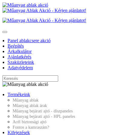
Panel ablakcsere akció
Beépítés
Árkalkulátor
Ajánlatkérés
Szaküzleteink
Adatvédelem
Termékeink
Műanyag ablak
Műanyag ablak árak
Műanyag bejárati ajtó - díszpaneles
Műanyag bejárati ajtó - HPL paneles
Acél biztonsági ajtó
Fontos a kamraszám?
Kifejezések