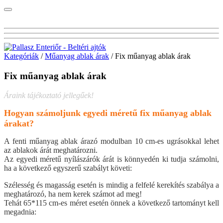
Kategóriák
/
Műanyag ablak árak
/ Fix műanyag ablak árak
Fix műanyag ablak árak
Áraink tájékoztató jellegűek!
Hogyan számoljunk egyedi méretű fix műanyag ablak
árakat?
A fenti műanyag ablak árazó modulban 10 cm-es ugrásokkal lehet
az ablakok árát meghatározni.
Az egyedi méretű nyílászárók árát is könnyedén ki tudja számolni,
ha a következő egyszerű szabályt követi:
Szélesség és magasság esetén is mindig a felfelé kerekítés szabálya a
meghatározó, ha nem kerek számot ad meg!
Tehát 65*115 cm-es méret esetén önnek a következő tartományt kell
megadnia: