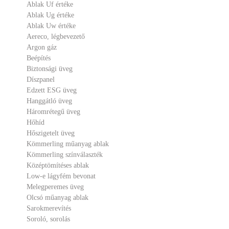
Ablak Uf értéke
Ablak Ug értéke
Ablak Uw értéke
Aereco, légbevezető
Argon gáz
Beépítés
Biztonsági üveg
Díszpanel
Edzett ESG üveg
Hanggátló üveg
Háromrétegű üveg
Hőhíd
Hőszigetelt üveg
Kömmerling műanyag ablak
Kömmerling színválaszték
Középtömítéses ablak
Low-e lágyfém bevonat
Melegperemes üveg
Olcsó műanyag ablak
Sarokmerevítés
Soroló, sorolás