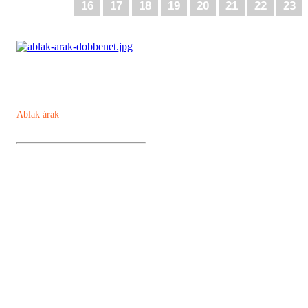
16
17
18
19
20
21
22
23
Ablak árak
Műanyag ablak
Kömmerling AD 76 műanyag ablak
Kömmerling MD88 Plusz
Kömmerling ALU MD82
Kömmerling ALU MD94
Panel ablakcsere akció
Kömmerling Futur 70
Ablak árszámoló
Dokumentumtár
Panel ablakcsere akció