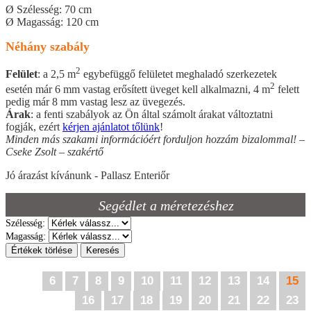
Ø Szélesség: 70 cm
Ø Magasság: 120 cm
Néhány szabály
2
Felület
: a 2,5 m
egybefüggő felületet meghaladó szerkezetek
2
esetén már 6 mm vastag erősített üveget kell alkalmazni, 4 m
felett
pedig már 8 mm vastag lesz az üvegezés.
Árak
: a fenti szabályok az Ön által számolt árakat változtatni
fogják, ezért
kérjen ajánlatot tőlünk
!
Minden más szakami információért forduljon hozzám bizalommal! –
Cseke Zsolt – szakértő
Jó árazást kívánunk - Pallasz Enteriőr
Segédlet a méretezéshez
Szélesség:
Magasság:
Értékek törlése
Keresés
6
7
8
9
10
11
12
13
14
15
16
17
18
19
20
21
22
23