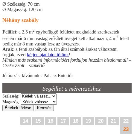
Ø Szélesség: 70 cm
Ø Magasság: 120 cm
Néhány szabály
2
Felület
: a 2,5 m
egybefüggő felületet meghaladó szerkezetek
2
esetén már 6 mm vastag erősített üveget kell alkalmazni, 4 m
felett
pedig már 8 mm vastag lesz az üvegezés.
Árak
: a fenti szabályok az Ön által számolt árakat változtatni
fogják, ezért
kérjen ajánlatot tőlünk
!
Minden más szakami információért forduljon hozzám bizalommal! –
Cseke Zsolt – szakértő
Jó árazást kívánunk - Pallasz Enteriőr
Segédlet a méretezéshez
Szélesség:
Magasság:
Értékek törlése
Keresés
14
15
16
17
18
19
20
21
22
23