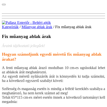
Kategóriák
/
Műanyag ablak árak
/ Fix műanyag ablak árak
Fix műanyag ablak árak
Áraink tájékoztató jellegűek!
Hogyan számoljunk egyedi méretű fix műanyag ablak
árakat?
A fenti műanyag ablak árazó modulban 10 cm-es ugrásokkal lehet
az ablakok árát meghatározni.
Az egyedi méretű nyílászárók árát is könnyedén ki tudja számolni,
ha a következő egyszerű szabályt követi:
Szélesség és magasság esetén is mindig a felfelé kerekítés szabálya a
meghatározó, ha nem kerek számot ad meg!
Tehát 65*115 cm-es méret esetén önnek a következő tartományt kell
megadnia: