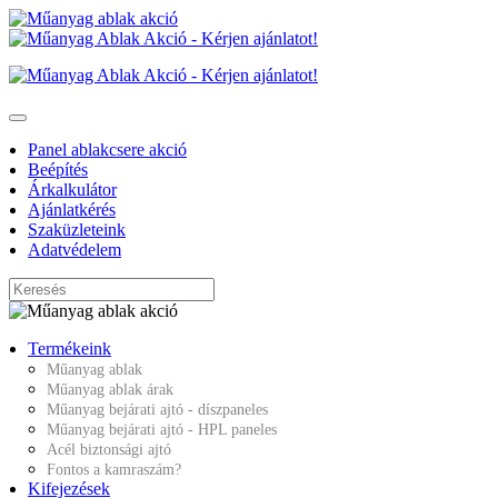
Panel ablakcsere akció
Beépítés
Árkalkulátor
Ajánlatkérés
Szaküzleteink
Adatvédelem
Termékeink
Műanyag ablak
Műanyag ablak árak
Műanyag bejárati ajtó - díszpaneles
Műanyag bejárati ajtó - HPL paneles
Acél biztonsági ajtó
Fontos a kamraszám?
Kifejezések