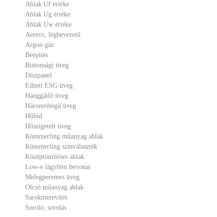
Ablak Uf értéke
Ablak Ug értéke
Ablak Uw értéke
Aereco, légbevezető
Argon gáz
Beépítés
Biztonsági üveg
Díszpanel
Edzett ESG üveg
Hanggátló üveg
Háromrétegű üveg
Hőhíd
Hőszigetelt üveg
Kömmerling műanyag ablak
Kömmerling színválaszték
Középtömítéses ablak
Low-e lágyfém bevonat
Melegperemes üveg
Olcsó műanyag ablak
Sarokmerevítés
Soroló, sorolás