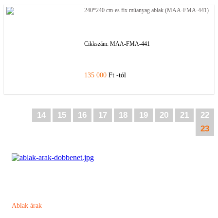
240*240 cm-es fix műanyag ablak (MAA-FMA-441)
Cikkszám:
MAA-FMA-441
135 000
Ft -tól
14
15
16
17
18
19
20
21
22
23
Ablak árak