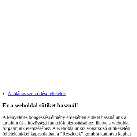
Kétszárnyú, tokosztós bukó-nyíló műanyag ablak árak
Egyszárnyú, bukó-nyíló műanyag erkélyajtó árak
Kétszárnyú, középen felnyíló bukó-nyíló műanyag erkélyajtó árak
Egyszárnyú, átmenőkilincses bukó-nyíló műanyag erkélyajtó árak
Egyszárnyú, átmenőkilincses kifelé nyíló műanyag erkélyajtó árak
Kétszárnyú, középen felnyíló átmenőkilincses bukó-nyíló műanyag erkélyajtó árak
Kétszárnyú, átmenőkilincses kifelé nyíló műanyag erkélyajtó árak
Toló-bukó műanyag erkélyajtó árak
Emelő-toló műanyag erkélyajtó árak
Műanyag bejárati ajtó - díszpaneles
Műanyag bejárati ajtó - HPL paneles
Acél biztonsági ajtó
Fontos a kamraszám?
Általános szerződési feltételek
Ez a weboldal sütiket használ!
A kényelmes böngészési élmény érdekében sütiket használunk a
tartalom és a közösségi funkciók biztosításához, illetve a weboldal
forgalmunk elemzéséhez. A weboldalunkra vonatkozó sütikezelési
feltételeinkkel kapcsolatban a "Részletek" gombra kattintva kaphat