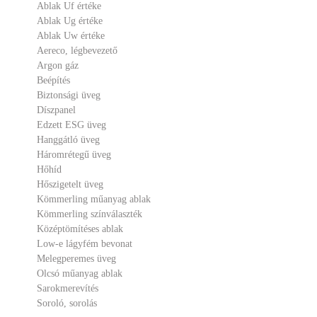
Ablak Uf értéke
Ablak Ug értéke
Ablak Uw értéke
Aereco, légbevezető
Argon gáz
Beépítés
Biztonsági üveg
Díszpanel
Edzett ESG üveg
Hanggátló üveg
Háromrétegű üveg
Hőhíd
Hőszigetelt üveg
Kömmerling műanyag ablak
Kömmerling színválaszték
Középtömítéses ablak
Low-e lágyfém bevonat
Melegperemes üveg
Olcsó műanyag ablak
Sarokmerevítés
Soroló, sorolás