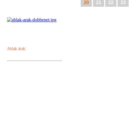
20
21
22
23
Ablak árak
Műanyag ablak
Kömmerling AD 76 műanyag ablak
Kömmerling MD88 Plusz
Kömmerling ALU MD82
Kömmerling ALU MD94
Panel ablakcsere akció
Kömmerling Futur 70
Ablak árszámoló
Dokumentumtár
Panel ablakcsere akció