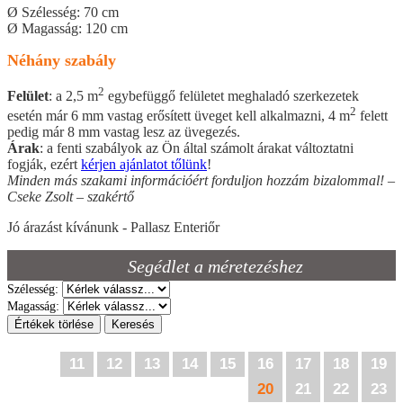
Ø Szélesség: 70 cm
Ø Magasság: 120 cm
Néhány szabály
2
Felület
: a 2,5 m
egybefüggő felületet meghaladó szerkezetek
2
esetén már 6 mm vastag erősített üveget kell alkalmazni, 4 m
felett
pedig már 8 mm vastag lesz az üvegezés.
Árak
: a fenti szabályok az Ön által számolt árakat változtatni
fogják, ezért
kérjen ajánlatot tőlünk
!
Minden más szakami információért forduljon hozzám bizalommal! –
Cseke Zsolt – szakértő
Jó árazást kívánunk - Pallasz Enteriőr
Segédlet a méretezéshez
Szélesség:
Magasság:
Értékek törlése
Keresés
11
12
13
14
15
16
17
18
19
20
21
22
23