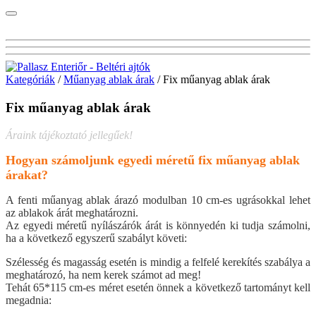
Kategóriák
/
Műanyag ablak árak
/ Fix műanyag ablak árak
Fix műanyag ablak árak
Áraink tájékoztató jellegűek!
Hogyan számoljunk egyedi méretű fix műanyag ablak
árakat?
A fenti műanyag ablak árazó modulban 10 cm-es ugrásokkal lehet
az ablakok árát meghatározni.
Az egyedi méretű nyílászárók árát is könnyedén ki tudja számolni,
ha a következő egyszerű szabályt követi:
Szélesség és magasság esetén is mindig a felfelé kerekítés szabálya a
meghatározó, ha nem kerek számot ad meg!
Tehát 65*115 cm-es méret esetén önnek a következő tartományt kell
megadnia: