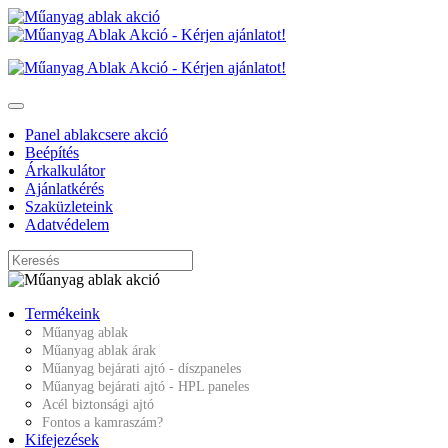
Panel ablakcsere akció
Beépítés
Árkalkulátor
Ajánlatkérés
Szaküzleteink
Adatvédelem
Termékeink
Műanyag ablak
Műanyag ablak árak
Műanyag bejárati ajtó - díszpaneles
Műanyag bejárati ajtó - HPL paneles
Acél biztonsági ajtó
Fontos a kamraszám?
Kifejezések