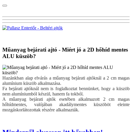
Visszalépés a főoldalra
Műanyag bejárati ajtó - Miért jó a 2D hőhíd mentes
ALU küszöb?
Hazánkban alap elvárás a műanyag bejárati ajtóknál a 2 cm magas
alumínium küszöb alkalmazása.
Fa bejárati ajtóknál nem is foglalkoztat bennünket, hogy a küszöb
nem alumíniumból készül, hanem fa tokból.
A műanyag bejárati ajtók esetében alkalmazott 2 cm magas
hőhídmentes, valójában akadálymentes küszöböt eleinte
mozgáskorlátozottak részére alkalmazták.