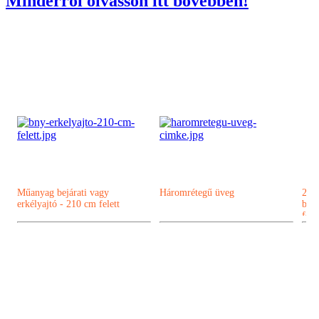
Minderről olvasson itt bővebben!
Visszalépés a főoldalra
Műanyag bejárati vagy
Háromrétegű üveg
2D 
erkélyajtó - 210 cm felett
bejá
fok
Műanyag ablak
Kömmerling AD 76 műanyag ablak
Kömmerling MD88 Plusz
Kömmerling ALU MD82